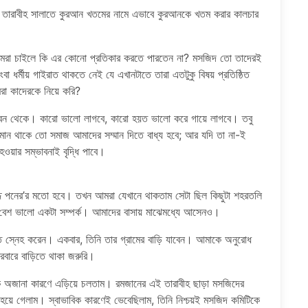
ুও তারাবীহ সালাতে কুরআন খতমের নামে এভাবে কুরআনকে খতম করার কালচার
লিমরা চাইলে কি এর কোনো প্রতিকার করতে পারতেন না? মসজিদ তো তাদেরই
কিংবা ধর্মীয় গাইরাত থাকতে নেই যে এখানটাতে তারা এতটুকু বিষয় প্রতিষ্ঠিত
রা কাদেরকে নিয়ে করি?
জীবন থেকে। কারো ভালো লাগবে, কারো হয়ত ভালো করে গায়ে লাগবে। তবু
মসমান থাকে তো সমাজ আমাদের সম্মান দিতে বাধ্য হবে; আর যদি তা না-ই
ওয়ার সম্ভাবনাই বৃদ্ধি পাবে।
 পনের’র মতো হবে। তখন আমরা যেখানে থাকতাম সেটা ছিল কিছুটা শহরতলি
বেশ ভালো একটা সম্পর্ক। আমাদের বাসায় মাঝেমধ্যে আসেনও।
ত স্নেহ করেন। একবার, তিনি তার গ্রামের বাড়ি যাবেন। আমাকে অনুরোধ
রবারে বাড়িতে থাকা জরুরি।
 অজানা কারণে এড়িয়ে চলতাম। রমজানের এই তারাবীহ ছাড়া মসজিদের
 হয়ে গেলাম। স্বাভাবিক কারণেই ভেবেছিলাম, তিনি নিশ্চয়ই মসজিদ কমিটিকে