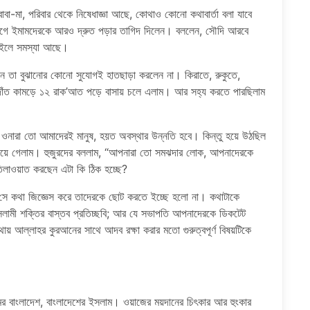
াবা-মা, পরিবার থেকে নিষেধাজ্ঞা আছে, কোথাও কোনো কথাবার্তা বলা যাবে
গে ইমামদেরকে আরও দ্রুত পড়ার তাগিদ দিলেন। বললেন, সৌদি আরবে
 নইলে সমস্যা আছে।
ছেন তা বুঝানোর কোনো সুযোগই হাতছাড়া করলেন না। কিরাতে, রুকুতে,
ে দাঁত কামড়ে ১২ রাক’আত পড়ে বাসায় চলে এলাম। আর সহ্য করতে পারছিলাম
 ওনারা তো আমাদেরই মানুষ, হয়ত অবস্থার উন্নতি হবে। কিন্তু হয়ে উঠছিল
েয়ে গেলাম। হুজুরদের বললাম, “আপনারা তো সমঝদার লোক, আপনাদেরকে
লাওয়াত করছেন এটা কি ঠিক হচ্ছে?
ন সে কথা জিজ্ঞেস করে তাদেরকে ছোট করতে ইচ্ছে হলো না। কথাটাকে
ামী শক্তির বাস্তব প্রতিচ্ছবি; আর যে সভাপতি আপনাদেরকে ডিকটেট
আল্লাহর কুরআনের সাথে আদব রক্ষা করার মতো গুরুত্বপূর্ণ বিষয়টিকে
 বাংলাদেশ, বাংলাদেশের ইসলাম। ওয়াজের ময়দানের চিৎকার আর হুংকার