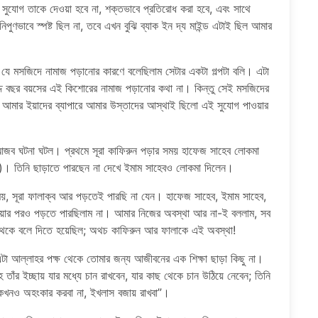
 সুযোগ তাকে দেওয়া হবে না, শক্তভাবে প্রতিরোধ করা হবে, এবং সাথে
ণভাবে স্পষ্ট ছিল না, তবে এখন বুঝি ব্যাক ইন দ্য মাইন্ড এটাই ছিল আমার
া যে মসজিদে নামাজ পড়ানোর কারণে বলেছিলাম সেটার একটা গল্পটা বলি। এটা
দ বছর বয়সের এই কিশোরের নামাজ পড়ানোর কথা না। কিন্তু সেই মসজিদের
র আমার ইয়াদের ব্যাপারে আমার উস্তাদের আস্থাই ছিলো এই সুযোগ পাওয়ার
 আজব ঘটনা ঘটল। প্রথমে সূরা কাফিরুন পড়ার সময় হাফেজ সাহেব লোকমা
া)। তিনি ছাড়াতে পারছেন না দেখে ইমাম সাহেবও লোকমা দিলেন।
, সূরা ফালাক্ব আর পড়তেই পারছি না যেন। হাফেজ সাহেব, ইমাম সাহেব,
য়ার পরও পড়তে পারছিলাম না। আমার নিজের অবস্থা আর না-ই বললাম, সব
ছন থেকে বলে দিতে হয়েছিল; অথচ কাফিরুন আর ফালাকে এই অবস্থা!
টা আল্লাহর পক্ষ থেকে তোমার জন্য আজীবনের এক শিক্ষা ছাড়া কিছু না।
তাঁর ইচ্ছায় যার মধ্যে চান রাখবেন, যার কাছ থেকে চান উঠিয়ে নেবেন; তিনি
, কখনও অহংকার করবা না, ইখলাস বজায় রাখবা”।