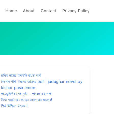
Home
About
Contact
Privacy Policy
রাকিব নামের ইসলামি বাংলা অর্থ
কিশোর পাশা ইমনের জাদুঘর pdf | jadughar novel by
kishor pasa emon
পাণ্ডুলিপির শেষ পৃষ্ঠা – পায়েল রায় পার্থ
ইলম অর্জনের ক্ষেত্রে তাকওয়ার গুরুত্ব!
শির্ক মিশ্রিত উৎসব !