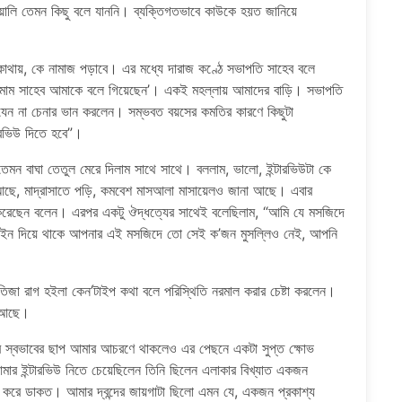
িয়ালি তেমন কিছু বলে যাননি। ব্যক্তিগতভাবে কাউকে হয়ত জানিয়ে
থায়, কে নামাজ পড়াবে। এর মধ্যে দারাজ কণ্ঠে সভাপতি সাহেব বলে
মাম সাহেব আমাকে বলে গিয়েছেন’। একই মহল্লায় আমাদের বাড়ি। সভাপতি
েন না চেনার ভান করলেন। সম্ভবত বয়সের কমতির কারণে কিছুটা
ারভিউ দিতে হবে”।
ন বাঘা তেতুল মেরে দিলাম সাথে সাথে। বললাম, ভালো, ইন্টারভিউটা কে
 আছে, মাদ্রাসাতে পড়ি, কমবেশ মাসআলা মাসায়েলও জানা আছে। এবার
 করেছেন বলেন। এরপর একটু ঔদ্ধত্যের সাথেই বলেছিলাম, “আমি যে মসজিদে
লাইন দিয়ে থাকে আপনার এই মসজিদে তো সেই ক’জন মুসল্লিও নেই, আপনি
জা রাগ হইলা কেন’টাইপ কথা বলে পরিস্থিতি নরমাল করার চেষ্টা করলেন।
র আছে।
র স্বভাবের ছাপ আমার আচরণে থাকলেও এর পেছনে একটা সুপ্ত ক্ষোভ
র ইন্টারভিউ নিতে চেয়েছিলেন তিনি ছিলেন এলাকার বিখ্যাত একজন
 করে ডাকত। আমার দ্বন্দের জায়গাটা ছিলো এমন যে, একজন প্রকাশ্য