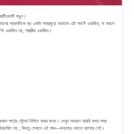
র্টিকেলটি পড়ুন।
 জীবনের প্রথমদিকে বড় একটা সময়জুড়ে ভাবতাম এটা শার’ঈ ওয়াজিব, না করলে
ঈ ওয়াজিব নয়, শাস্ত্রীয় ওয়াজিব।
কুরআন পাঠের সৌন্দর্য নিশ্চিত করার জন্য। দেখুন সাধারণ আরবি বলার সময়
চ্চারিত হয় , কিন্তু সেখানে এই মাদ্দ—গুন্নাহর কোনো ব্যাপার নেই।