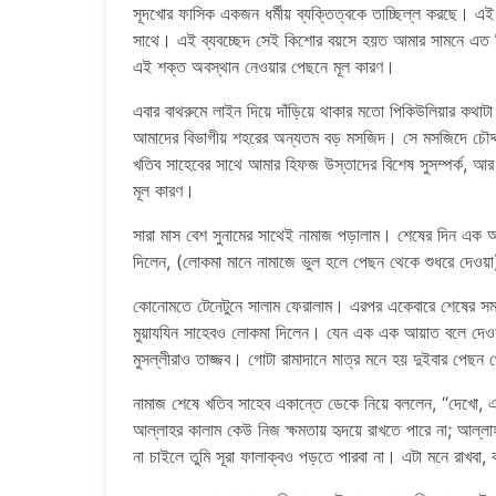
সূদখোর ফাসিক একজন ধর্মীয় ব্যক্তিত্বকে তাচ্ছিল্ল করছে। এই
সাথে। এই ব্যবচ্ছেদ সেই কিশোর বয়সে হয়ত আমার সামনে এত নিপু
এই শক্ত অবস্থান নেওয়ার পেছনে মূল কারণ।
এবার বাথরুমে লাইন দিয়ে দাঁড়িয়ে থাকার মতো পিকিউলিয়ার কথাট
আমাদের বিভাগীয় শহরের অন্যতম বড় মসজিদ। সে মসজিদে চৌদ্
খতিব সাহেবের সাথে আমার হিফজ উস্তাদের বিশেষ সুসম্পর্ক, আ
মূল কারণ।
সারা মাস বেশ সুনামের সাথেই নামাজ পড়ালাম। শেষের দিন এক
দিলেন, (লোকমা মানে নামাজে ভুল হলে পেছন থেকে শুধরে দেওয়
কোনোমতে টেনেটুনে সালাম ফেরালাম। এরপর একেবারে শেষের সময়
মুয়াযযিন সাহেবও লোকমা দিলেন। যেন এক এক আয়াত বলে দেও
মুসল্লীরাও তাজ্জব। গোটা রামাদানে মাত্র মনে হয় দুইবার পে
নামাজ শেষে খতিব সাহেব একান্তে ডেকে নিয়ে বললেন, “দেখো, এ
আল্লাহর কালাম কেউ নিজ ক্ষমতায় হৃদয়ে রাখতে পারে না; আল্লাহ 
না চাইলে তুমি সূরা ফালাক্বও পড়তে পারবা না। এটা মনে রাখবা