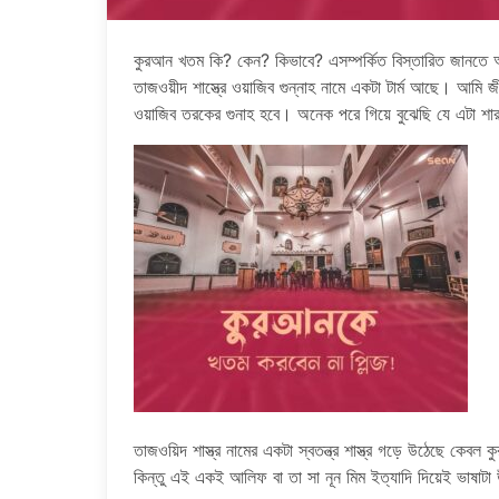
কুরআন খতম কি? কেন? কিভাবে? এসম্পর্কিত বিস্তারিত জানতে আ
তাজওয়ীদ শাস্ত্রে ওয়াজিব গুন্নাহ নামে একটা টার্ম আছে। আমি
ওয়াজিব তরকের গুনাহ হবে। অনেক পরে গিয়ে বুঝেছি যে এটা শার’
তাজওয়িদ শাস্ত্র নামের একটা স্বতন্ত্র শাস্ত্র গড়ে উঠেছে কেবল 
কিন্তু এই একই আলিফ বা তা সা নূন মিম ইত্যাদি দিয়েই ভাষাটা উ