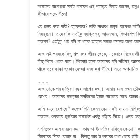
আমাদের হাফেজরা সবাই কমবেশ এই শাস্ত্রের বিষয়ে জানেন, তব
কীভাবে গড়ে উঠল!
এর জন্য কারা দায়ী? হাফেজরা? নাকি সাধারণ মানুষ! হাফেজ আ
নিয়ন্ত্রনে। তাদের কি এতটুকু ব্যক্তিত্ব, আত্মসম্মান, লিডারশিপ 
করবেন? এতটুকু গাট যদি না থাকে তাহলে সমাজ বদলের আশা আম
আজ এই প্রসঙ্গে কিছু গল্প বলব জীবন থেকে, একেবারে নিজের 
কিছু শিক্ষা থেকে যাবে। শিক্ষাটা হলো আমাদের যদি সত্যিই আত্
থাকে তবে ফাফা হুংকার দেওয়া বন্ধ করা উচিৎ। এতে অপমানিত হ
………
আজ থেকে প্রায় ত্রিশ বছর আগের কথা। আমার বয়স তখন চৌদ্দ
ধরণের। আমাদের মহল্লার মসজিদের ইমাম সাহেবের সাথে আমার 
আমি বয়সে বেশ ছোট হলেও তিনি কেমন যেন একটা সম্মান-মিশ্রি
করলেন, শুক্রবার জুম’আর নামাজটা একটু পড়িয়ে দিতে। ওনার শুক্
এমনিতেও আমার বয়স কম। তাছাড়া ইমামতির দায়িত্ব কোনো এক
মিম্বারের দিকে যেতাম না। কিন্তু তার উপকারের কথা ভেবে রাজি