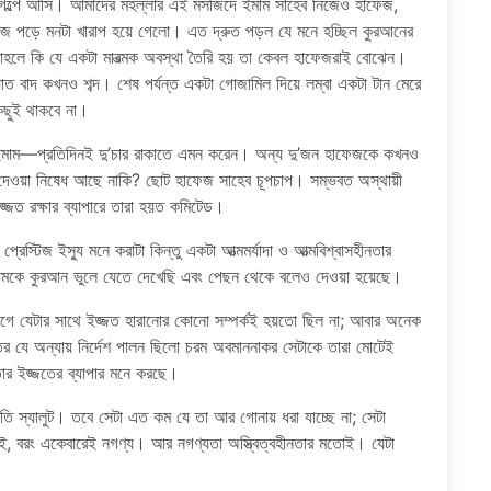
 গল্পে আসি। আমাদের মহল্লার এই মসজিদে ইমাম সাহেব নিজেও হাফেজ,
মাজ পড়ে মনটা খারাপ হয়ে গেলো। এত দ্রুত পড়ল যে মনে হচ্ছিল কুরআনের
তাহলে কি যে একটা মারত্মক অবস্থা তৈরি হয় তা কেবল হাফেজরাই বোঝেন।
 বাদ কখনও শব্দ। শেষ পর্যন্ত একটা গোজামিল দিয়ে লম্বা একটা টান মেরে
িছুই থাকবে না।
াম—প্রতিদিনই দু’চার রাকাতে এমন করেন। অন্য দু’জন হাফেজকে কখনও
দেওয়া নিষেধ আছে নাকি? ছোট হাফেজ সাহেব চূপচাপ। সম্ভবত অস্থায়ী
ইজ্জত রক্ষার ব্যাপারে তারা হয়ত কমিটেড।
স্টিজ ইস্যু মনে করাটা কিন্তু একটা আত্মমর্যাদা ও আত্মবিশ্বাসহীনতার
ইমামকে কুরআন ভুলে যেতে দেখেছি এবং পেছন থেকে বলেও দেওয়া হয়েছে।
ভোগে যেটার সাথে ইজ্জত হারানোর কোনো সম্পর্কই হয়তো ছিল না; আবার অনেক
র যে অন্যায় নির্দেশ পালন ছিলো চরম অবমাননাকর সেটাকে তারা মোটেই
ার ইজ্জতের ব্যাপার মনে করছে।
তি স্যালুট। তবে সেটা এত কম যে তা আর গোনায় ধরা যাচ্ছে না; সেটা
মই, বরং একেবারেই নগণ্য। আর নগণ্যতা অস্ত্বিত্বহীনতার মতোই। যেটা