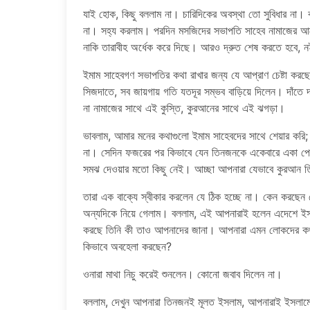
যাই হোক, কিছু বললাম না। চারিদিকের অবস্থা তো সুবিধার না। ব
না। সহ্য করলাম। পরদিন মসজিদের সভাপতি সাহেব নামাজের আ
নাকি তারাবীহ অর্ধেক করে দিছে। আরও দ্রুত শেষ করতে হবে,
ইমাম সাহেবগণ সভাপতির কথা রাখার জন্য যে আপ্রাণ চেষ্টা কর
সিজদাতে, সব জায়গায় গতি যতদূর সম্ভব বাড়িয়ে দিলেন। দাঁত
না নামাজের সাথে এই কুস্তি, কুরআনের সাথে এই ঝগড়া।
ভাবলাম, আমার মনের কথাগুলো ইমাম সাহেবদের সাথে শেয়ার করি;
না। সেদিন ফজরের পর কিভাবে যেন তিনজনকে একেবারে একা প
সমঝ দেওয়ার মতো কিছু নেই। আচ্ছা আপনারা যেভাবে কুরআন তি
তারা এক বাক্যে স্বীকার করলেন যে ঠিক হচ্ছে না। কেন করছে
অন্যদিকে নিয়ে গেলাম। বললাম, এই আপনারাই হলেন এদেশে ইসল
করছে তিনি কী তাও আপনাদের জানা। আপনারা এমন লোকদের কথায় 
কিভাবে অবহেলা করছেন?
ওনারা মাথা নিচু করেই শুনলেন। কোনো জবাব দিলেন না।
বললাম, দেখুন আপনারা তিনজনই মূলত ইসলাম, আপনারাই ইসলামের