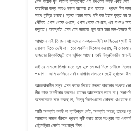
কেন কয়েক যুগ আগের ব্যক্তিগত এই গল্পগুলো বলছি এবার সেই
তারাবিহর জন্য আরও দুজন হাফেজ রাখা হয়েছে। প্রথম দিন না
সাথে কুস্তি চলছে। দ্রুত পড়ার সাথে যদি কম ইয়াদ যুক্ত হয় 
পেঁচিয়ে এখান থেকে ওখানে, ওখান থেকে সেখানে, এই কখনও আয়াত
রুকুতে। অবস্থাটা এমন যেন নামাজে ভুল হলে তার মান-ইজ্জত ক
আমাদের এই তিনজন হাফেজের একজন—যিনি মসজিদের স্থায়ী ইম
লোকমা দিতে দেখি না। তো একদিন জিজ্ঞেস করলাম, কী লোকমা 
দু’জনের রিক্রুটমেন্টে তার ভুমিকা আছে। তাই রিক্রুটকারীর মান-
এই যে নামাজে তিলাওয়াতে ভুল হলে লোকমা দিলে সেটাকে নিজের প্রে
প্রমাণ। আমি মসজিদে নববীর মাগরিব সালাতের ছোট্ট সূরাতেও 
আত্মমর্যাদাহীন মানুষ এমন কাজে নিজের ইজ্জত হারানোর শংকায় 
নীচ কাজ অবলীলায় করতেও তাদের আত্মসম্মানে লাগে না। সভাপতি
অসম্মানজক মনে করছে না, কিন্তু তিলাওয়াতে লোকমা খাওয়াকে ত
আমি অবশ্যই বলছি না ব্যতিক্রম নেই, অবশ্যই আছে; তাদের প্র
আমাদের সমাজ জীবনে প্রভাব সৃষ্টি করার মতো সংখ্যায় নয় একদ
মেইন্সট্রিম সেটাই আলোচ্য বিষয়।