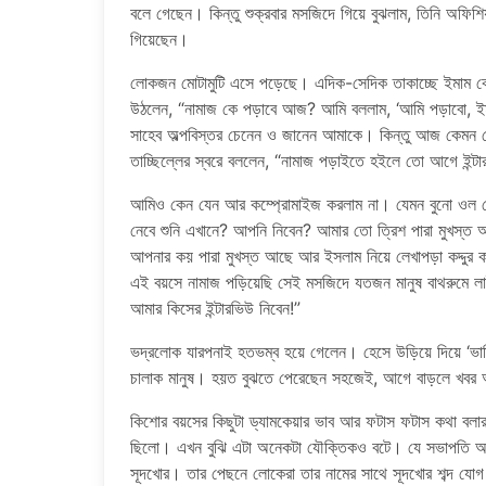
বলে গেছেন। কিন্তু শুক্রবার মসজিদে গিয়ে বুঝলাম, তিনি অফিশ
গিয়েছেন।
লোকজন মোটামুটি এসে পড়েছে। এদিক-সেদিক তাকাচ্ছে ইমাম কো
উঠলেন, “নামাজ কে পড়াবে আজ? আমি বললাম, ‘আমি পড়াবো, ই
সাহেব অল্পবিস্তর চেনেন ও জানেন আমাকে। কিন্তু আজ কেমন য
তাচ্ছিল্লের স্বরে বললেন, “নামাজ পড়াইতে হইলে তো আগে ইন্ট
আমিও কেন যেন আর কম্প্রোমাইজ করলাম না। যেমন বুনো ওল তেম
নেবে শুনি এখানে? আপনি নিবেন? আমার তো ত্রিশ পারা মুখস্ত
আপনার কয় পারা মুখস্ত আছে আর ইসলাম নিয়ে লেখাপড়া কদ্দুর
এই বয়সে নামাজ পড়িয়েছি সেই মসজিদে যতজন মানুষ বাথরুমে 
আমার কিসের ইন্টারভিউ নিবেন!”
ভদ্রলোক যারপনাই হতভম্ব হয়ে গেলেন। হেসে উড়িয়ে দিয়ে ‘ভাতি
চালাক মানুষ। হয়ত বুঝতে পেরেছেন সহজেই, আগে বাড়লে খব
কিশোর বয়সের কিছুটা ড্যামকেয়ার ভাব আর ফটাস ফটাস কথা বলা
ছিলো। এখন বুঝি এটা অনেকটা যৌক্তিকও বটে। যে সভাপতি আমা
সূদখোর। তার পেছনে লোকেরা তার নামের সাথে সূদখোর শব্দ যোগ