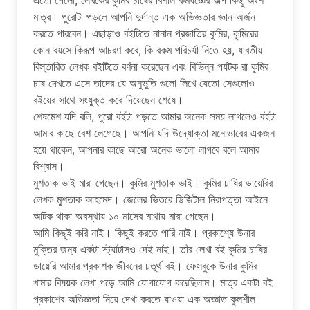
এতো গেলো, লেখকের কুমির চাষের বিশাল কর্মযজ্ঞের অল্প কিছু অংশ
মাত্র। পুরোটা পড়লে আপনি দুর্দান্ত এক অভিজ্ঞতার জ্ঞান অর্জন
করতে পারবেন। এছাড়াও বইটিতে নানান প্রজাতির কুমির, কুমিরের
কোন বয়সে কিরূপ আচরণ করে, কি রকম পরিচর্যা নিতে হয়, যাবতীয়
বিস্তারিত লেখক বইটিতে বর্ণনা করেছেন এবং বিভিন্ন পর্যটক রা কুমির
চাষ দেখতে এসে তাদের যে অনুভুতি গুলো লিখে যেতো সেগুলোও
বইয়ের সাথে সংযুক্ত করে দিয়েছেন শেষে।
শেষমেশ যদি বলি, পুরো বইটা পড়তে আমার অনেক সময় লাগলেও বইটা
আমার কাছে বেশ লেগেছে। আপনি যদি উদ্যোক্তা মনোভাবের একজন
হয়ে থাকেন, আপনার কাছে আরো অনেক ভালো লাগবে বলে আমার
বিশ্বাস।
মুশতাক ভাই মারা গেছেন। কুমির মুশতাক ভাই। কুমির চাষির ডায়েরির
লেখক মুশতাক আহমেদ। জেলের ভিতরে ডিজিটাল নিরাপত্তা আইনে
আটক থাকা অবস্থায় ১০ মাসের মাথায় মারা গেছেন।
আমি কিছুই করি নাই। কিছুই করতে পারি নাই। প্রকাশ্যে উনার
মুক্তির জন্য একটা স্ট্যাটাসও দেই নাই। তাঁর লেখা বই কুমির চাষির
ডায়েরি আমার প্রকাশক জীবনের চতুর্থ বই। ফেসবুকে উনার কুমির
খামার বিষয়ক লেখা পড়ে আমি যোগাযোগ করেছিলাম। মাত্র একটা বই
প্রকাশের অভিজ্ঞতা নিয়ে দেখা করতে যাওয়া এক অজ্ঞাত কুলশীল