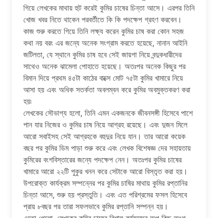
গিয়ে লেখকের মাথায় হুট করেই কুমির চাষের চিন্তা আসে। এরপর তিনি
খোজ খবর নিতে থাকেন পরবর্তীতে কি কি পদক্ষেপ গ্রহণ করবেন।
কাজ শুরু করতে গিয়ে তিনি লক্ষ্য করেন কুমির চাষ করা কোন সহজ
কথা নয় বরং এর জন্যে অনেক সংগ্রাম করতে হয়েছে, নানান আইনি
জটিলতা, যে স্থানে কুমির চাষ হবে সেই জায়গা নিয়ে বন্দুকধারীদের
সাথেও অনেক ঝামেলা পোহাতে হয়েছে। অতঃপর অনেক কিছুর পর
বিমান দিয়ে প্রথম ৪৫টা কাঠের বাক্সে মোট ৭৫টা কুমির খামারে নিয়ে
আসা হয় এবং অধিক সতর্কতা অবলম্বন করে কুমির অবমুক্তকরণ করা
হয়৷
লেখকের সৌভাগ্য হলো, তিনি এমন একজনকে জীবনসঙ্গী হিসেবে পাশে
পান যার নিজের ও কুমির চাষ নিয়ে আগ্রহ রয়েছে। এবং দুজন মিলে
আরো সবাইসহ সেই আগ্রহকে বহুদুর নিয়ে যান। তার আরো কয়েক
বছর পর কুমির ডিম পাড়া শুরু করে এবং লেখক বিশেষজ্ঞ দের সহায়তায়
কুমিরের বংশবিস্তারের জন্যে পদক্ষেপ নেন। অতঃপর কুমির চাষের
খামারে আরো ২২টি পুকুর খনন করে সেটাকে আরো বিস্তৃত করা হয়।
উপরোক্ত কার্যক্রম সম্পন্নের পর কুমির চাষির মাথায় কুমির রপ্তানির
চিন্তা আসে, শুরু হয় প্রস্তুতি। এবং এত পরিশ্রমের ফসল হিসেবে
প্রায় ৮বছর পর তারা সফলভাবে কুমির রপ্তানি সম্পন্ন হয়।