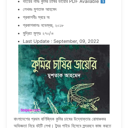
বইয়ের নামঃ কুমির চাষির ডায়েরি PDF Available
লেখকঃ মুশতাক আহমেদ
প্রকাশনীঃ স্বরে অ
প্রকাশকালঃ নভেম্বর, ২০১৮
মুদ্রিত মূল্যঃ ২৭০/=
Last Update : September, 09, 2022
বাংলাদেশের প্রথম বাণিজ্যিক কুমির চাষের উদ্যোক্তার রোমাঞ্চকর
অভিজ্ঞতা নিয়ে বইটি লেখা। ট্যুর গাইড হিসেবে সুন্দরবনে কাজ করতে