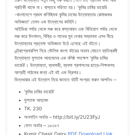
তরুণ উদ্যোক্তা নতুন কিছু শুরু করতে গেলে এই প্রতিকী কথা আর
প্রতিকী থাকে না। বাস্তবে পরিণত হয়। ‘কুমির চাষির ডায়েরি
-বাংলাদেশে প্রথম বাণিজ্যিক কুমির চাষের উদ্যোক্তার রোমাঞ্চকর
অভিজ্ঞতা’ তেমন এক উদ্যোগের কাহিনি।
আইডিয়া পর্যায় থেকে শুরু করে বাস্তবায়ন এবং বিনিয়োগ পর্যায় থেকে
শুরু করে উৎপাদন, বিক্রি ও লাভের মুখ দেখার সম্ভাবনা এসব নীয়ে
উদ্যোক্তার প্রত্যক্ষ অভিজ্ঞতা উঠে এসেছে এই বইতে।
এন্ট্রাপ্রেনারশিপ নিয়ে মৌলিক বাংলা বইয়ের অভাব মোচনে ব্যতিক্রমী
উদ্যোক্তা মুশতাক আহমেদের এক বলিষ্ঠ পদক্ষেপ ‘কুমির চাষির
ডায়েরি’। উদ্যোক্তা, ব্যবসায়ী, ব্যবসা প্রশাসনের ছাত্র-শিক্ষকসহ
আগ্রহী পাঠকের জন্য এই বই এক থ্রিলার।
ভিন্নধারার এই উদ্যোগ নিয়ে জানতে বইটি সংগ্রহ করুন আপনিও –
‘কুমির চাষির ডায়েরি’
মুশতাক আহমেদ
TK. 230
অনলাইন অর্ডার – http://bit.ly/2U23FyJ
ফোন অর্ডার – ১৬২৯৭
Kumir Chasir Dairy
PDF Download Link