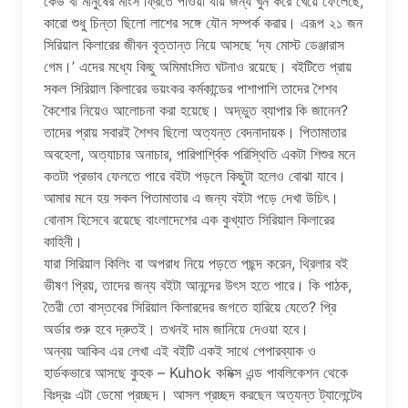
কেউ বা মানুষের মাংস ফ্রিতে পাওয়া যায় জন্য খুন করে খেয়ে ফেলেছে,
কারো শুধু চিন্তা ছিলো লাশের সঙ্গে যৌন সম্পর্ক করার। এরূপ ২১ জন
সিরিয়াল কিলারের জীবন বৃত্তান্ত নিয়ে আসছে ‘দ্য মোস্ট ডেঞ্জারাস
গেম।’ এদের মধ্যে কিছু অমিমাংসিত ঘটনাও রয়েছে। বইটিতে প্রায়
সকল সিরিয়াল কিলারের ভয়ংকর কর্মকান্ডের পাশাপাশি তাদের শৈশব
কৈশোর নিয়েও আলোচনা করা হয়েছে। অদ্ভুত ব্যাপার কি জানেন?
তাদের প্রায় সবারই শৈশব ছিলো অত্যন্ত বেদনাদায়ক। পিতামাতার
অবহেলা, অত্যাচার অনাচার, পারিপার্শ্বিক পরিস্থিতি একটা শিশুর মনে
কতটা প্রভাব ফেলতে পারে বইটা পড়লে কিছুটা হলেও বোঝা যাবে।
আমার মনে হয় সকল পিতামাতার এ জন্য বইটা পড়ে দেখা উচিৎ।
বোনাস হিসেবে রয়েছে বাংলাদেশের এক কুখ্যাত সিরিয়াল কিলারের
কাহিনী।
যারা সিরিয়াল কিলিং বা অপরাধ নিয়ে পড়তে পছন্দ করেন, থ্রিলার বই
ভীষণ প্রিয়, তাদের জন্য বইটা আনন্দের উৎস হতে পারে। কি পাঠক,
তৈরী তো বাস্তবের সিরিয়াল কিলারদের জগতে হারিয়ে যেতে? প্রি
অর্ডার শুরু হবে দ্রুতই। তখনই দাম জানিয়ে দেওয়া হবে।
অন্বয় আকিব এর লেখা এই বইটি একই সাথে পেপারব্যাক ও
হার্ডকভারে আসছে কুহক – Kuhok কমিক্স এন্ড পাবলিকেশন থেকে
বিঃদ্রঃ এটা ডেমো প্রচ্ছদ। আসল প্রচ্ছদ করছেন অত্যন্ত ট্যালেন্টেব