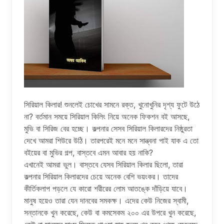
সিরিয়াল কিলার! শুনলেই চোখের সামনে রক্ত, খুনোখুনির দৃশ্য ফুটে উঠে
না? বর্তমান সময়ে সিরিয়াল কিলিং নিয়ে অনেক ফিকশন বই আসছে,
মুভি বা সিরিজ বের হচ্ছে। কল্পনার সেসব সিরিয়াল কিলারদের নিষ্ঠুরতা
দেখে আমরা শিউরে উঠি। তারপরেই মনে মনে সান্ত্বনা পাই যাক এ তো
বইয়ের বা মুভির গল্প, বাস্তবে এমন আবার হয় নাকি?
এখানেই আমরা ভুল। বাস্তবে যেসব সিরিয়াল কিলার ছিলো, তারা
কল্পনার সিরিয়াল কিলারদের চেয়ে অনেক বেশি ভয়ংকর। তাদের
কীর্তিকলাপ পড়লে যে কারো শরীরের লোম আতঙ্কে দাঁড়িয়ে যাবে।
মানুষ হয়েও তারা যেন দানবের সমকক্ষ। এদের কেউ নিজের স্বামী,
সন্তানকে খুন করেছে, কেউ বা কমসেকম ২০০ এর উপরে খুন করেছে,