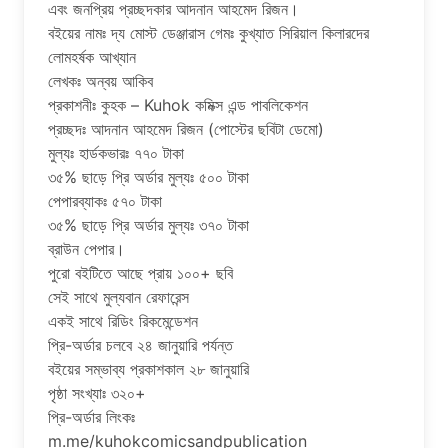
এবং জনপ্রিয় প্রচ্ছদকার আদনান আহমেদ রিজন।
বইয়ের নামঃ দ্য মোস্ট ডেঞ্জারাস গেমঃ কুখ্যাত সিরিয়াল কিলারদের
লোমহর্ষক আখ্যান
লেখকঃ অন্বয় আকিব
প্রকাশনীঃ কুহক – Kuhok কমিক্স এন্ড পাবলিকেশন
প্রচ্ছদঃ আদনান আহমেদ রিজন (পোস্টের ছবিটা ডেমো)
মুল্যঃ হার্ডকভারঃ ৭৭০ টাকা
৩৫% ছাড়ে প্রি অর্ডার মুল্যঃ ৫০০ টাকা
পেপারব্যাকঃ ৫৭০ টাকা
৩৫% ছাড়ে প্রি অর্ডার মুল্যঃ ৩৭০ টাকা
ব্রাউন পেপার।
পুরো বইটিতে আছে প্রায় ১০০+ ছবি
সেই সাথে মুল্যবান রেফারেন্স
একই সাথে রিডিং রিকমেন্ডেশন
প্রি-অর্ডার চলবে ২৪ জানুয়ারি পর্যন্ত
বইয়ের সম্ভাব্য প্রকাশকাল ২৮ জানুয়ারি
পৃষ্ঠা সংখ্যাঃ ৩২০+
প্রি-অর্ডার লিংকঃ
m.me/kuhokcomicsandpublication