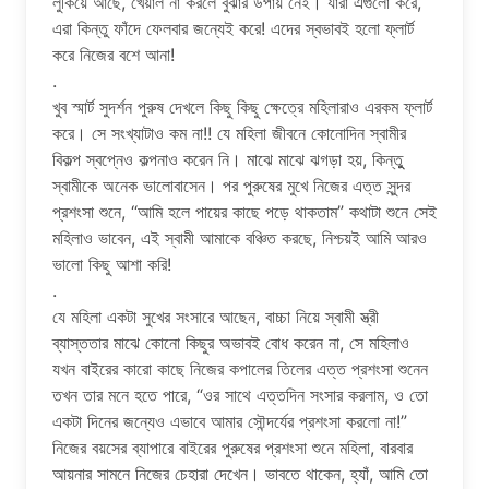
লুকিয়ে আছে, খেয়াল না করলে বুঝার উপায় নেই। যারা এগুলো করে,
এরা কিন্তু ফাঁদে ফেলবার জন্যেই করে! এদের স্বভাবই হলো ফ্লার্ট
করে নিজের বশে আনা!
.
খুব স্মার্ট সুদর্শন পুরুষ দেখলে কিছু কিছু ক্ষেত্রে মহিলারাও এরকম ফ্লার্ট
করে। সে সংখ্যাটাও কম না!! যে মহিলা জীবনে কোনোদিন স্বামীর
বিকল্প স্বপ্নেও কল্পনাও করেন নি। মাঝে মাঝে ঝগড়া হয়, কিন্তুু
স্বামীকে অনেক ভালোবাসেন। পর পুরুষের মুখে নিজের এত্ত সুন্দর
প্রশংসা শুনে, “আমি হলে পায়ের কাছে পড়ে থাকতাম” কথাটা শুনে সেই
মহিলাও ভাবেন, এই স্বামী আমাকে বঞ্চিত করছে, নিশ্চয়ই আমি আরও
ভালো কিছু আশা করি!
.
যে মহিলা একটা সুখের সংসারে আছেন, বাচ্চা নিয়ে স্বামী স্ত্রী
ব্যাস্ততার মাঝে কোনো কিছুর অভাবই বোধ করেন না, সে মহিলাও
যখন বাইরের কারো কাছে নিজের কপালের তিলের এত্ত প্রশংসা শুনেন
তখন তার মনে হতে পারে, “ওর সাথে এত্তদিন সংসার করলাম, ও তো
একটা দিনের জন্যেও এভাবে আমার সৌন্দর্যের প্রশংসা করলো না!”
নিজের বয়সের ব্যাপারে বাইরের পুরুষের প্রশংসা শুনে মহিলা, বারবার
আয়নার সামনে নিজের চেহারা দেখেন। ভাবতে থাকেন, হ্যাঁ, আমি তো