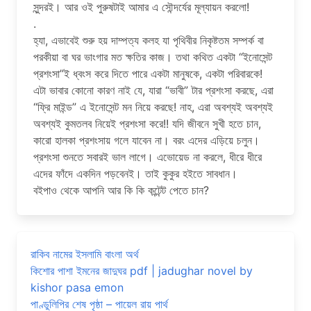
সুন্দরই। আর ওই পুরুষটাই আমার এ সৌন্দর্যের মূল্যায়ন করলো!
.
হ্যা, এভাবেই শুরু হয় দাম্পত্য কলহ যা পৃথিবীর নিকৃষ্টতম সম্পর্ক বা
পরকীয়া বা ঘর ভাংগার মত ক্ষতির কাজ। তথা কথিত একটা “ইনোসেন্ট
প্রশংসা”ই ধ্বংস করে দিতে পারে একটা মানুষকে, একটা পরিবারকে!
এটা ভাবার কোনো কারণ নাই যে, যারা “ভাবী” টার প্রশংসা করছে, এরা
“ফ্রি মাইন্ড” এ ইনোসেন্ট মন নিয়ে করছে! নাহ, এরা অবশ্যই অবশ্যই
অবশ্যই কুমতলব নিয়েই প্রশংসা করে!! যদি জীবনে সুখী হতে চান,
কারো হালকা প্রশংসায় গলে যাবেন না। বরং এদের এড়িয়ে চলুন।
প্রশংসা শুনতে সবারই ভাল লাগে। এভোয়েড না করলে, ধীরে ধীরে
এদের ফাঁদে একদিন পড়বেনই। তাই কুকুর হইতে সাবধান।
বইপাও থেকে আপনি আর কি কি কন্টেন্ট পেতে চান?
রাকিব নামের ইসলামি বাংলা অর্থ
কিশোর পাশা ইমনের জাদুঘর pdf | jadughar novel by
kishor pasa emon
পাণ্ডুলিপির শেষ পৃষ্ঠা – পায়েল রায় পার্থ