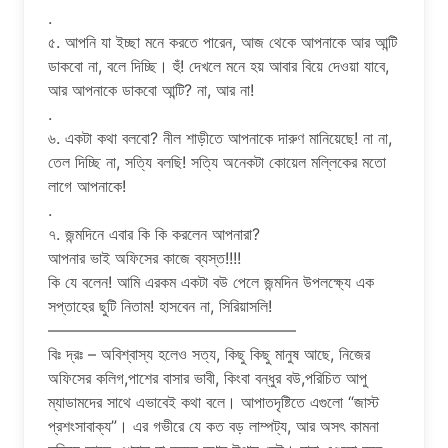
.
৫. আপনি যা ইচ্ছা মনে করতে পারেন, আজ থেকে আপনাকে আর আন্টি
ডাকবো না, বলে দিচ্ছি। হুঁ! দেখলে মনে হয় আবার বিয়ে দেওয়া যাবে,
আর আপনাকে ডাকবো আন্টি? না, আর না!
.
৬. একটা কথা বলবো? নীল শাড়ীতে আপনাকে দারুণ মানিয়েছে! না না,
তেল দিচ্ছি না, সত্যি বলছি! সত্যি অনেকটা কোয়েল মল্লিকের মতো
লাগে আপনাকে!
.
৭. জন্মদিনে এবার কি কি করলেন আপনারা?
আপনার ভাই অফিসের কাজে ব্যস্ত!!!!
কি যে বলেন! আমি এরকম একটা বউ পেলে জন্মদিন উপলক্ষ্যে এক
সপ্তাহের ছুটি নিতাম! হাসবেন না, সিরিয়াসলি!
———————————————–
বিঃ দ্রঃ – অবিশ্বাস্য হলেও সত্য, কিছু কিছু মানুষ আছে, নিজের
অফিসের কলিগ,পাশের বাসার ভাবী, কিংবা বন্ধুর বউ,পরিচিত আপু
ম্যাডামদের সাথে এভাবেই কথা বলে। আপাতদৃষ্টিতে এগুলো “জাস্ট
প্রশংসাবাক্য”। এর গভীরে যে কত বড় লাম্পট্য, আর অসৎ কামনা