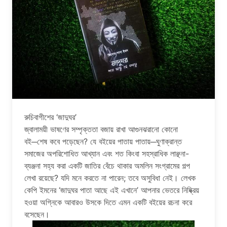
রুচিবাগীশের ‘জাদুঘর’
জ্বালাময়ী ভাষণের সম্পৃক্ততা বজায় রাখা আগুনঝরানো কোনো
বই─শেষ কবে পড়েছেন? যে বইয়ের পাতায় পাতায়─ঘুণাক্রান্ত
সমাজের অপরিশোধিত আখ্যান এবং শত কিংবা সহস্রাধিক লাঞ্ছনা-
ব্যঞ্জনা সহ্য করা একটি জাতির বেঁচে থাকার অমলিন সংগ্রামের গল্প
লেখা রয়েছে? যদি মনে করতে না পারেন; তবে অসুবিধা নেই। লেখক
কেপি ইমনের ‘জাদুঘর পাতা আছে এই এখানে’ আপনার ভেতরে নিষ্ক্রিয়
হওয়া অগ্নিকে আবারও উসকে দিতে এমন একটি বইয়ের রচনা করে
বসেছেন।