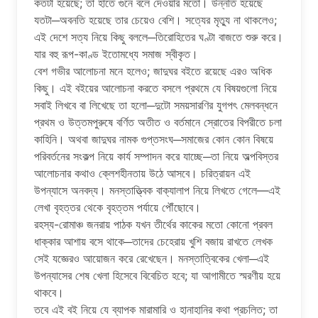
কতটা হয়েছে; তা হাতে গুনে বলে দেওয়ার মতো। উন্নতি হয়েছে
যতটা─অবনতি হয়েছে তার চেয়েও বেশি। সত্যের মৃত্যু না থাকলেও;
এই দেশে সত্য নিয়ে কিছু বললে─তিরোহিতের ঘণ্টা বাজতে শুরু করে।
যার বহু রূপ-কাণ্ড ইতোমধ্যে সমাজ স্বীকৃত।
বেশ গভীর আলোচনা মনে হলেও; জাদুঘর বইতে রয়েছে এরও অধিক
কিছু। এই বইয়ের আলোচনা করতে বসলে প্রথমে যে বিষয়গুলো নিয়ে
সবাই লিখবে বা লিখেছে তা হলো─দুটো সময়সারণির যুগপৎ মেলবন্ধনে
প্রথম ও উত্তমপুরুষে বর্ণিত অতীত ও বর্তমানে স্রোতের বিপরীতে চলা
কাহিনি। অথবা জাদুঘর নামক গুপ্তসংঘ─সমাজের কোন কোন বিষয়ে
পরিবর্তনের সংকল্প নিয়ে কার্য সম্পাদন করে যাচ্ছে─তা নিয়ে অল্পবিস্তর
আলোচনার কথাও ক্লেশহীনতায় উঠে আসবে। চরিত্রায়ন এই
উপন্যাসে অনবদ্য। মনস্তাত্ত্বিক বাক্যালাপ নিয়ে লিখতে গেলে—এই
লেখা বৃহত্তর থেকে বৃহত্তম পর্যায়ে পৌঁছোবে।
রহস্য-রোমাঞ্চ জনরায় পাঠক যখন তীর্থের কাকের মতো কোনো প্রবল
ধাক্কার আশায় বসে থাকে─তাদের চেহেরায় খুশি বজায় রাখতে লেখক
সেই যজ্ঞেরও আয়োজন করে রেখেছেন। মনস্তাত্বিকের খেলা─এই
উপন্যাসের শেষ খেলা হিসেবে বিবেচিত হবে; যা আগামীতে স্মরণীয় হয়ে
থাকবে।
তবে এই বই নিয়ে যে ব্যাপক মারামারি ও হানাহানির কথা প্রচলিত; তা