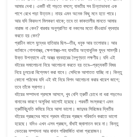
আমার দেখা। একটি বই পড়তে বসলে; যাবতীয় সব চিন্তাভাবনা এক
পাশে রেখে পড়া উত্তম। নাহয় এমন অনেক কিছু মনে হতে পারে।
আর যদি কিয়দংশ মিলকরণ থাকে; তবে তা কাকতালীয় মানতে আমার
নারাজ না কেন? বারবার অনুপ্রাণিত বা নকলের মতো কীওয়ার্ড ব্যবহার
করতে হয় কেন?
প্রাচীন কালে যুদ্ধের হাতিয়ার ছিল─তীর, ধনুক আর তলোয়ার। আর
বর্তমানে গোপনাস্ত্র, ক্ষেপণাস্ত্র-সহ যাবতীয় অত্যাধুনিক যুদ্ধ সামগ্রী।
উক্ত উপন্যাসে এই অস্ত্র ব্যবহারের নৈপুণ্যতা লক্ষণীয়। যদি এই
বইয়ের সমালোচনা নিয়ে আলোচনা করতে হয় তবে─প্রত্যকটি বিষয়
নিয়ে চুলচেরা বিশ্লেষণ করা যাবে। সেদিকে আপাতত যাচ্ছি না। কিন্তু
কোনো পাঠকের যদি এই বই নিয়ে বিশদ আলোচনা করার খায়েশ জাগে;
তবে তাঁকে স্বাগত।
বইয়ের সম্পাদনা প্রসঙ্গে আসলে, খুব বেশি ত্রুটি চোখে না ধরা পড়লেও
বানানের কারণে অসুবিধা ভালোই হয়েছে। পরবর্তী সংস্করণে এমন
ত্রুটিবিচ্যুতি কমিয়ে নিয়ে আসা ভালো। জাদুঘর সিরিজের দ্বিতীয়
বইয়ের প্রচ্ছদের সাথে প্রথম বইয়ের প্রচ্ছদ পরিবর্তন করাতে ভালো
হয়েছে। যদিও এখন এসব প্রচ্ছদ, বাঁধাই জ্বালাতন করে না। কিন্তু
ভেতরের সম্পাদনা আর বানান পরিমার্জিত থাকা প্রয়োজন।