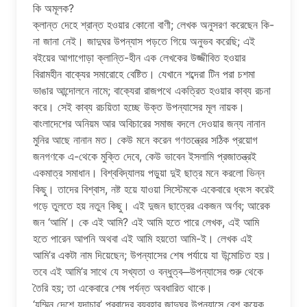
কি অমূলক?
ক্লান্ত দেহে শ্রান্ত হওয়ার কোনো বাণী; লেখক অনুসরণ করেছেন কি-
না জানা নেই। জাদুঘর উপন্যাস পড়তে গিয়ে অনুভব করেছি; এই
বইয়ের আগাগোড়া ক্লান্তি-হীন এক লেখকের উজ্জীবিত হওয়ার
বিরামহীন বাক্যের সমারোহে বেষ্টিত। যেখানে শব্দেরা টিন পরা চশমা
ভাঙার আন্দোলনে নামে; বাক্যেরা রাজপথে একত্রিত হওয়ার কাব্য রচনা
করে। সেই কাব্য রচয়িতা হচ্ছে উক্ত উপন্যাসের মূল নায়ক।
বাংলাদেশের অনিয়ম আর অবিচারের সমাজ বদলে দেওয়ার জন্য নানান
মুনির আছে নানান মত। কেউ মনে করেন গণতন্ত্রের সঠিক প্রয়োগ
জনগণকে এ-থেকে মুক্তি দেবে, কেউ ভাবেন ইসলামি প্রজাতন্ত্রই
একমাত্র সমাধান। বিশ্ববিদ্যালয় পড়ুয়া দুই ছাত্র মনে করলো ভিন্ন
কিছু। তাদের বিশ্বাস, নষ্ট হয়ে যাওয়া সিস্টেমকে একেবারে ধ্বংস করেই
গড়ে তুলতে হয় নতুন কিছু। এই দুজন ছাত্রের একজন অর্ণব; আরেক
জন ‘আমি’। কে এই আমি? এই আমি হতে পারে লেখক, এই আমি
হতে পারেন আপনি অথবা এই আমি হয়তো আমি-ই। লেখক এই
আমি’র একটা নাম দিয়েছেন; উপন্যাসের শেষ পর্যায়ে যা উন্মোচিত হয়।
তবে এই আমি’র সাথে যে সখ্যতা ও বন্ধুত্ব─উপন্যাসের শুরু থেকে
তৈরি হয়; তা একেবারে শেষ পর্যন্ত অবধারিত থাকে।
‘যম্মিন দেশে যদাচার’ প্রবাদের ব্যবহার জাদুঘর উপন্যাসে বেশ কয়েক