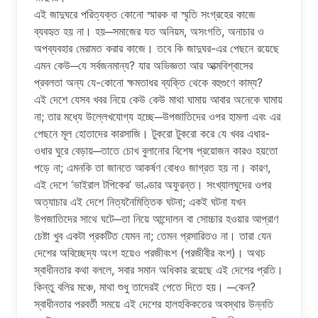
এই জাদুঘরে পরিত্যক্ত কোনো স্মারক বা স্মৃতি সংগ্রহের কাজে
ব্যবহৃত হয় না। হয়─সমাজের যত অনিয়ম, অসংগতি, অনাচার ও
অপব্যবহার মেরামত করার কাজে। তবে কি জাদুঘর-এর পেছনে রয়েছে
এমন কেউ─যে সর্বজনমান্য? যার অভিজ্ঞতা আর আত্মবিশ্বাসের
প্রবলতা অন্য যে-কোনো ক্ষমতাধর ব্যক্তি থেকে বহুগুণে কাম্য?
এই দেশে যেসব খবর নিয়ে কেউ কেউ মাথা ঘামায় আবার অনেকে ঘামায়
না; তার মধ্যে উল্লেখযোগ্য হচ্ছে─উপজাতিদের ওপর হামলা এবং এর
পেছনে মূল হোতাদের কারসাজি। টুকরো টুকরো করে যে খবর এধার-
ওধার ঘুরে বেড়ায়─তাতে চোখ বুলানোর বিশেষ প্রয়োজন কারও হয়তো
পড়ে না; এমনকি তা জানতে আকর্ষণ বোধও জাগ্রত হয় না। কারণ,
এই দেশে ‘ভাইরাল টপিকের’ ভাণ্ডার অফুরন্ত। সংখ্যালঘুদের ওপর
অত্যাচার এই দেশে নিত্যনৈমিত্তিক ঘটনা; একই ঘটনা যখন
উপজাতিদের সাথে ঘটে─তা নিয়ে আন্দোলন বা সোচ্চার হওয়ার আপ্রাণ
চেষ্টা খুব একটা প্রকটিত যেমন না; তেমন প্রসারিতও না। তারা যেন
দেশের অবিচ্ছেদ্য অংশ হয়েও পরজীবংশ (পরজীবীর বংশ)। অথচ
স্বাধীনতার কথা বললে, সবার সমান অধিকার রয়েছে এই দেশের প্রতি।
কিন্তু বলির মঞ্চে, মাথা শুধু তাদেরই পেতে দিতে হয়। ─কেন?
স্বাধীনতার পরবর্তী সময়ে এই দেশের হালহকিকতের অবস্থার উন্নতি