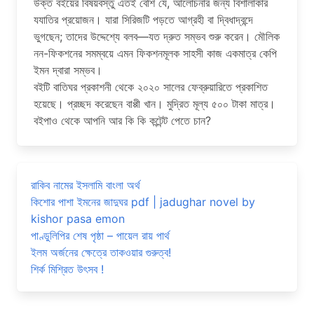
উক্ত বইয়ের বিষয়বস্তু এতই বেশি যে, আলোচনার জন্য বিশালাকার
যযাতির প্রয়োজন। যারা সিরিজটি পড়তে আগ্রহী বা দ্বিধাদ্বন্দে
ভুগছেন; তাদের উদ্দেশ্যে বলব—যত দ্রুত সম্ভব শুরু করেন। মৌলিক
নন-ফিকশনের সমম্বয়ে এমন ফিকশনমূলক সাহসী কাজ একমাত্র কেপি
ইমন দ্বারা সম্ভব।
বইটি বাতিঘর প্রকাশনী থেকে ২০২০ সালের ফেব্রুয়ারিতে প্রকাশিত
হয়েছে। প্রচ্ছদ করেছেন বাপ্পী খান। মুদ্রিত মূল্য ৫০০ টাকা মাত্র।
বইপাও থেকে আপনি আর কি কি কন্টেন্ট পেতে চান?
রাকিব নামের ইসলামি বাংলা অর্থ
কিশোর পাশা ইমনের জাদুঘর pdf | jadughar novel by
kishor pasa emon
পাণ্ডুলিপির শেষ পৃষ্ঠা – পায়েল রায় পার্থ
ইলম অর্জনের ক্ষেত্রে তাকওয়ার গুরুত্ব!
শির্ক মিশ্রিত উৎসব !