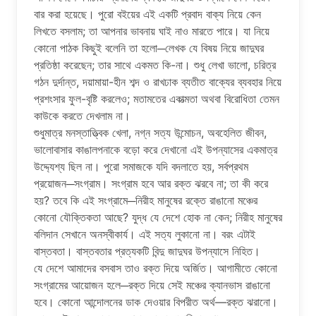
বার করা হয়েছে। পুরো বইয়ের এই একটি প্রবাদ বাক্য নিয়ে কেন
লিখতে বসলাম; তা আপনার ভাবনায় ঘাই নাও মারতে পারে। যা নিয়ে
কোনো পাঠক কিছুই বলেনি তা হলো─লেখক যে বিষয় নিয়ে জাদুঘর
প্রতিষ্ঠা করেছেন; তার সাথে একমত কি-না। শুধু লেখা ভালো, চরিত্র
গঠন দুর্দান্ত, দয়ামায়া-হীন শব্দ ও রাখঢাক ব্যতীত বাক্যের ব্যবহার নিয়ে
প্রশংসার ফুল-বৃষ্টি করলেও; মতামতের একাত্মতা অথবা বিরোধিতা তেমন
কাউকে করতে দেখলাম না।
শুধুমাত্র মনস্তাত্ত্বিক খেলা, নগ্ন সত্য উন্মোচন, অবহেলিত জীবন,
ভালোবাসার কাঙালপনাকে বড়ো করে দেখানো এই উপন্যাসের একমাত্র
উদ্দ্যেশ্য ছিল না। পুরো সমাজকে যদি বদলাতে হয়, সর্বপ্রথম
প্রয়োজন─সংগ্রাম। সংগ্রাম হবে আর রক্ত ঝরবে না; তা কী করে
হয়? তবে কি এই সংগ্রামে─নিরীহ মানুষের রক্তে রাঙানো মঞ্চের
কোনো যৌক্তিকতা আছে? যুদ্ধ যে দেশে হোক না কেন; নিরীহ মানুষের
বলিদান সেখানে অনস্বীকার্য। এই সত্য লুকানো না। বরং এটাই
বাস্তবতা। বাস্তবতার প্রত্যকটি বিন্দু জাদুঘর উপন্যাসে নিহিত।
যে দেশে আমাদের বসবাস তাও রক্ত দিয়ে অর্জিত। আগামীতে কোনো
সংগ্রামের আয়োজন হলে─রক্ত দিয়ে সেই মঞ্চের ক্যানভাস রাঙানো
হবে। কোনো আন্দোলনের ডাক দেওয়ার বিপরীত অর্থ—রক্ত ঝরানো।