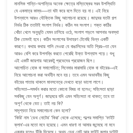
মানসিক শান্তি-অশান্তির অনেক ক্ষেত্রে মস্তিষ্কের সরব উপস্থিতি
যে একমাত্র কাম্য──তা ঘটা করে বলে দিতে হয় না। এই নিয়ে
উপন্যাসে আরও যৌক্তিক কিছু আলোচনা রয়েছে। জাদুঘর যতটা গল্প
নির্ভর ঠিক ততটাই সংলাপ নির্ভর। কঠিন সব সংলাপ। শক্ত কাঠির
খোঁচা খেলে অনুভূতি যেমন চাগিয়ে ওঠে, সংলাপ পড়লে আপনার অবস্থা
ঠিক তেমনই হবে। কঠিন সংলাপের উদাহরণ টেনেছি ভিন্ন একটি
কারণে। কথায় কথায় গালি দেওয়া যে বাঙালিদের অতি প্রিয়─তা যেন
আরও বেশি করে উপলব্ধি করতে পেরেছি উক্ত উপন্যাস পড়ে। শুধু
এই একটি জায়গায় আরেকটু প্রভেদের প্রয়োজন ছিল।
আলোচিত হোক বা সমালোচিত; সিনেমার মারামারি হোক বা বইয়ের─এই
নিয়ে আলোচনা করা অর্থহীন মনে হয়। তবে এমন অভাবনীয় কিছু
বইয়ের পাতায় থাকলে মানসনেত্র দেখতে বড়ো ভালো লাগে।
সহিংসতা─সমর্থন করার মতো কোনো বিষয় না হলেও; সহিংসতা ছাড়া
সবকিছু যেন অপূর্ণ। জাদুঘরে যদি এমন সহিংসতা না থাকত; তবে তা
অপূর্ণ থেকে যেত। তাই নয় কি?
সাদৃশ্যতা নিয়ে সমালোচনা কেন হলো?
‘কিরি’ নাম ‘ডেথ নোটের’ ‘কিরা’ থেকে এসেছে; গল্পের সমাপ্তি ‘ফাইট
ক্লাব’-এর মতো মনে হয়েছে। এমন ধারণা না আমার জন্মেছে না মনে
একবার হলেও উঁকি দিয়েছে। অথচ ডেথ নোট আর ফাইট ক্লাব দুটোই