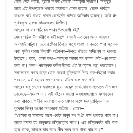
হোক সেটা শহরে, গ্রামে অথবা কোনো পাহাড়িয়া স্থানে। অদ্ভুত
ভাবে এই উপন্যাসে শহরের বাতাবরণ যেমন রয়েছে; তেমন পার্বত্য
অঞ্চলে ঘটে যাওয়া নানান রোমহর্ষক ঘটনার আবির্ভাব হয়েছে। দুটো গল্প
পৃথক্‌কৃত হলেও সামঞ্জস্যতা নির্ণীত।
জাদুঘর কি সব পাঠকের পড়ার উপযোগী বই?
যেসব পাঠক উদারনীতিক সমীকরণে বিশ্বাসী─তাদের জন্য জাদুঘর
অবশ্যই পাঠ্য। তবে রাষ্ট্রের তিক্ত সত্য ধারণ না করতে পারা স্তাবক
এবং সুশীল ধারায় বিশ্বাসি পাঠকগণ─উক্ত বইয়ের সামীপ্যে না থাকায়
উত্তম। তবে, একটা কথা─‘আস্‌কে আমার মন ভালো নেই’-এর মতো
বলব না। বলব─প্রত্যেক রুচিবাগীশের এই উপন্যাস পড়া প্রয়োজন।
সমালোচনা করার জন্য হোক অথবা যুক্তিতর্ক দিয়ে বাক-বিতন্ডা করার
প্রয়াসে; এই বইয়ের স্বাদ নেওয়া উচিত বলে মনে করি।
জাদুঘর শুধু দেশের সমাজকে বুড়ো আঙুল দেখানোর ডামডোলে সীমাবদ্ধ
থেকেছে─এমনও না। এই বইয়ের কালো অধ্যায়গুলোতে সংগ্রামের
কথা থাকলে, গভীর আলাপনে ভালোবাসার সাথে মনস্তাত্ত্বিক এক
যুদ্ধের ভিন্ন রূপের অবতারণা ঘটেছে। যেমন─
❝চেহেরা বা মাসলের সাথে একটা মানুষ দশ ঘণ্টা বসে থাকতে পারে না।
তাকে বসতে হয় মানুষটার মস্তিষ্কের সাথে। এই মস্তিষ্কটা যদি গাধা
হয়ে থাকে, তাহলে তার সাথে দীর্ঘ সময় বসে থাকা যায় না।❞