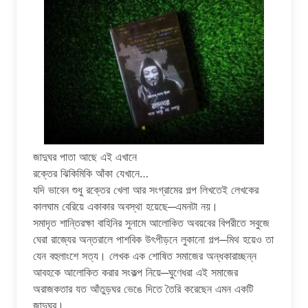
জাদুঘর পাতা আছে এই এখানে
রক্তের ঝিকিমিকি আঁকা যেখানে…
যদি ভাবেন শুধু রক্তের খেলা আর সংগ্রামের গল্প লিখতেই লেখকের
কালঘাম বেরিয়ে একাকার অবস্থা হয়েছে─এমনটা নয়।
সমাদৃত শান্তিরক্ষা বাহিনির সুনামে আলোকিত অবয়বের বিপরীতে সবুজে
ঘেরা রাজ্যের অন্তরালে পাশবিক উৎপীড়নে লুকানো গল্প─মিথ হয়েও তা
যেন বহুলাংশে সত্য। লেখক এক শোষিত সমাজের অন্ধকারাচ্ছন্ন
আবহকে আলোকিত করার সংকল্প নিয়ে─ঘুণেধরা এই সমাজের
অরাজকতার যত আঁতুড়ঘর ভেঙে দিতে তৈরি করেছেন এমন একটি
জাদুঘর।