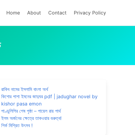
Home
About
Contact
Privacy Policy
ড
রাকিব নামের ইসলামি বাংলা অর্থ
কিশোর পাশা ইমনের জাদুঘর pdf | jadughar novel by
kishor pasa emon
পাণ্ডুলিপির শেষ পৃষ্ঠা – পায়েল রায় পার্থ
ইলম অর্জনের ক্ষেত্রে তাকওয়ার গুরুত্ব!
শির্ক মিশ্রিত উৎসব !