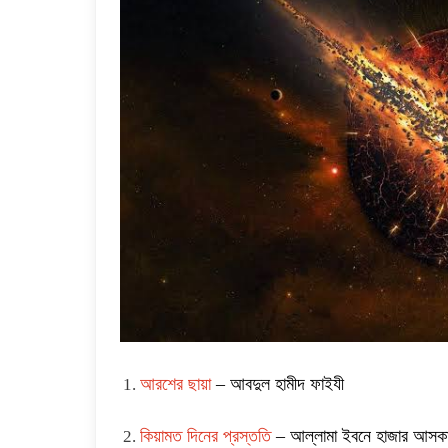
আরশের ছায়া
– আবদুল হামীদ ফাইযী
কিয়ামত দিনের প্রস্ততি
– আল্লামা ইবনে হাজার আসকা