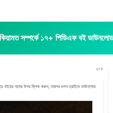
কিয়ামত সম্পর্কে ১৭+ পিডিএফ বই ডাউনলো
0
চে বইয়ের নামের উপর ক্লিক করুন; তারপর গুগল ড্রাইভে ডাউনলোড