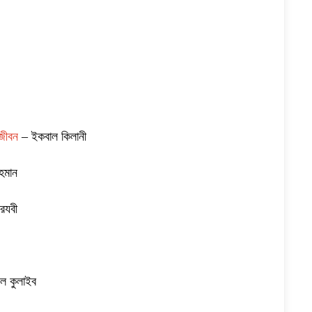
 জীবন
– ইকবাল কিলানী
হমান
রযবী
ল কুলাইব