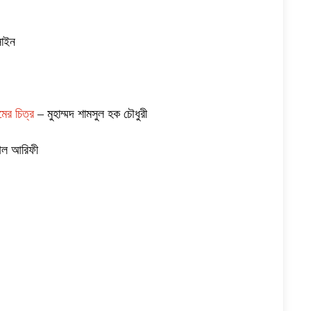
সাইন
ের চিত্র
– মুহাম্মদ শামসুল হক চৌধুরী
 আল আরিফী