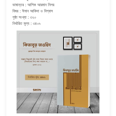
ভাষান্তর : আশিক আরমান নিলয়
বিষয় : ঈমান আকিদা ও বিশ্বাস
পৃষ্ঠা সংখ্যা : ৩২০
নির্ধারিত মূল্য : ৩৪০৳