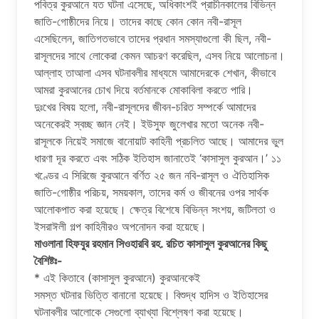
পবিত্র কুরআনে যত ঘটনা এসেছে, অধিকাংশই প্রাচীনকালের বিভিন্ন
জাতি-গোষ্ঠীদের নিয়ে। তাদের কাছে কোন কোন নবী-রাসূল
এসেছিলেন, জাতিগতভাবে তাদের প্রধান সমস্যাগুলো কী ছিল, নবী-
রাসূলদের সাথে লোকেরা কেমন আচরণ করেছিল, এসব নিয়ে আলোচনা।
আল্লাহ তাআলা এসব ঘটনাবলীর মাধ্যমে আমাদেরকে শেখান, কীভাবে
আমরা কুরআনের চোখ দিয়ে বর্তমানকে মোকাবিলা করতে পারি।
দুঃখের বিষয় হলো, নবী-রাসূলদের জীবন-চরিত সম্পর্কে আমাদের
অনেকেরই স্বচ্ছ জ্ঞান নেই। ইউসুফ জুলেখার মতো অনেক নবী-
রাসূলকে নিয়েই সমাজে বানোয়াট কাহিনী প্রচলিত আছে। আমাদের ভুল
ধারণা দূর করতে এবং সঠিক ইতিহাস জানাতেই ‘কাসাসুল কুরআন।’ ১১
খণ্ডের এ সিরিজে কুরআনে বর্ণিত ২৫ জন নবি-রাসূল ও ঐতিহাসিক
জাতি-গোষ্ঠীর পরিচয়, সময়কাল, তাদের কর্ম ও জীবনের ওপর সার্থক
আলোকপাত করা হয়েছে। ক্ষেত্র বিশেষে বিভিন্ন সংশয়, জটিলতা ও
ইসরাঈলী গল্প কাহিনীরও অপনোদন করা হয়েছে।
মাওলানা হিফযুর রহমান সিওহারবি রহ. রচিত কাসাসুল কুরআনের কিছু
বৈশিষ্টঃ-
* এই কিতাবে (কাসাসুল কুরআনে) কুরআনকেই
সমস্ত ঘটনার ভিত্তি বানানো হয়েছে। বিশুদ্ধ হাদিস ও ইতিহাসের
ঘটনাবলীর আলোকে সেগুলো ব্যাখ্যা বিশ্লেষণ করা হয়েছে।