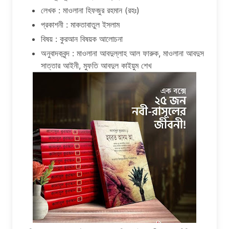
লেখক : মাওলানা হিফজুর রহমান (রহঃ)
প্রকাশনী : মাকতাবাতুল ইসলাম
বিষয় : কুরআন বিষয়ক আলোচনা
অনুবাদকবৃন্দ : মাওলানা আবদুল্লাহ আল ফারুক, মাওলানা আবদুস
সাত্তার আইনী, মুফতি আবদুল কাইয়ুম শেখ