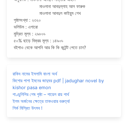
মাওলানা আবদুল্লাহ আল ফারুক
মাওলানা আবদুল কাইয়ুম শেখ
পৃষ্ঠাসংখ্যা : ২৩২০
ভলিউম : এগারো
মুদ্রিত মূল্য : ২৯৮০৳
৫০% ছাড়ে বিক্র‍য় মূল্য : ১৪৯০৳
বইপাও থেকে আপনি আর কি কি কন্টেন্ট পেতে চান?
রাকিব নামের ইসলামি বাংলা অর্থ
কিশোর পাশা ইমনের জাদুঘর pdf | jadughar novel by
kishor pasa emon
পাণ্ডুলিপির শেষ পৃষ্ঠা – পায়েল রায় পার্থ
ইলম অর্জনের ক্ষেত্রে তাকওয়ার গুরুত্ব!
শির্ক মিশ্রিত উৎসব !