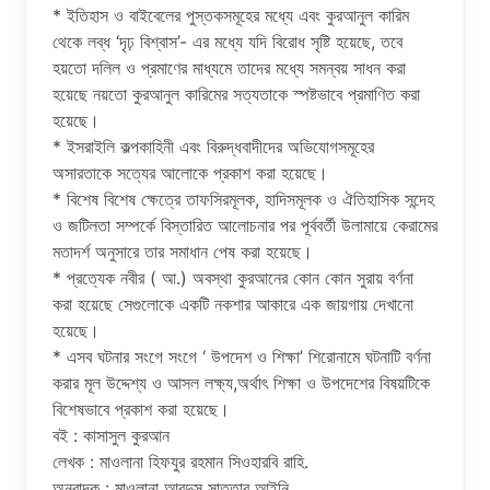
* ইতিহাস ও বাইবেলের পুস্তকসমূহের মধ্যে এবং কুরআনুল কারিম
থেকে লব্ধ ‘দৃঢ় বিশ্বাস’- এর মধ্যে যদি বিরোধ সৃষ্টি হয়েছে, তবে
হয়তো দলিল ও প্রমাণের মাধ্যমে তাদের মধ্যে সমন্বয় সাধন করা
হয়েছে নয়তো কুরআনুল কারিমের সত্যতাকে স্পষ্টভাবে প্রমাণিত করা
হয়েছে।
* ইসরাইলি কল্পকাহিনী এবং বিরুদ্ধবাদীদের অভিযোগসমূহের
অসারতাকে সত্যের আলোকে প্রকাশ করা হয়েছে।
* বিশেষ বিশেষ ক্ষেত্রে তাফসিরমূলক, হাদিসমূলক ও ঐতিহাসিক সন্দেহ
ও জটিলতা সম্পর্কে বিস্তারিত আলোচনার পর পূর্ববর্তী উলামায়ে কেরামের
মতাদর্শ অনুসারে তার সমাধান পেষ করা হয়েছে।
* প্রত্যেক নবীর ( আ.) অবস্থা কুরআনের কোন কোন সুরায় বর্ণনা
করা হয়েছে সেগুলোকে একটি নকশার আকারে এক জায়গায় দেখানো
হয়েছে।
* এসব ঘটনার সংগে সংগে ‘ উপদেশ ও শিক্ষা’ শিরোনামে ঘটনাটি বর্ণনা
করার মূল উদ্দেশ্য ও আসল লক্ষ্য,অর্থাৎ শিক্ষা ও উপদেশের বিষয়টিকে
বিশেষভাবে প্রকাশ করা হয়েছে।
বই : কাসাসুল কুরআন
লেখক : মাওলানা হিফযুর রহমান সিওহারবি রাহি.
অনুবাদক : মাওলানা আবদুস সাত্তার আইনি