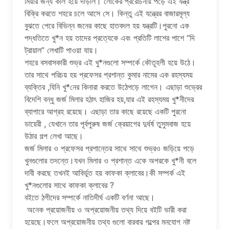
মিয়ার জন্য কাল হয়ে দাঁড়াল। লোকের প্ররোচনায় পড়ে এই যন্ত্র
বিক্রি করতে শহরে চলে আসে সে। কিন্তু এই যন্ত্রের বাজারমূল্য
বুঝতে পেরে বিভিন্ন জনের কাছে হাতবদল হয় যন্ত্রটি।পুরনো এক
পদ্ধতিতে খু*ন হয় তাদের প্রত্যেকে এবং প্রতিটি লাশের পাশে “দি
ট্রায়াল” লেখাটি পাওয়া যায়।
শহরে বসবাসকারী শুভ্র এই খু*নগুলো সম্পর্কে কৌতূহলী হয়ে উঠে।
তার সাথে পরিচয় হয় প্রফেসর প্রশান্ত কুমার নামের এক রহস্যময়
ব্যক্তির ,যিনি খু*নের কিনারা করতে উঠেপড়ে লাগেন। এছাড়া শুভ্রের
বিদেশি বন্ধু জর্জ মিলার হঠাৎ হাজির হয়,যার এই রহস্যময় খু*নীদের
ব্যাপারে আগ্রহ রয়েছে। এছাড়া তার কাছে রয়েছে একটি পুরনো
ডায়েরী , যেখানে তার পূর্বপুরুষ জর্জ ক্রেয়াগের দুর্ধর্ষ তুসুমবাজ হয়ে
উঠার গল্প লেখা আছে।
জর্জ মিলার ও প্রফেসর প্রশান্তের সাথে সাথে শুভ্রও জড়িয়ে পড়ে
খুনগুলোর তদন্তে।যখন মিলার ও প্রশান্ত একে অপরকে খু*নী বলে
দাবী করছে তখনই আবির্ভূত হয় কাফকা ক্লাবের।কী সম্পর্ক এই
খু*নগুলোর সাথে কাফকা ক্লাবের ?
বইতে ঠগীদের সম্পর্কে নাতিদীর্ঘ একটি বর্ণনা আছে।
অনেক প্রয়োজনীয় ও অপ্রয়োজনীয় তথ্য দিয়ে বইটি ভারী করা
হয়েছে।ফলে অপ্রয়োজনীয় তথ্য গুলো বারবার গল্পের মনযোগ নষ্ট