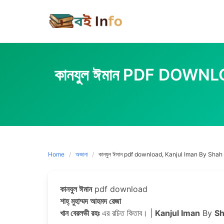
Skip
to
content
কানযুল ঈমান PDF DO
Home
অজানা
কানযুল ঈমান pdf download, Kanjul Iman By 
কানযুল ঈমান
pdf download
শাহ্ মুহাম্মদ আহমদ রেজা
খান বেরলভী রহঃ
এর রচিত কিতাব। |
Kanjul Iman
By
S