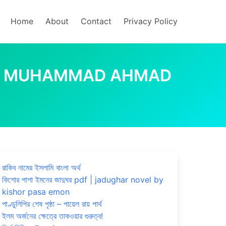
Home
About
Contact
Privacy Policy
SHAH MUHAMMAD AHMAD
রাকিব নামের ইসলামি বাংলা অর্থ
কিশোর পাশা ইমনের জাদুঘর pdf | jadughar novel by
kishor pasa emon
পাণ্ডুলিপির শেষ পৃষ্ঠা – পায়েল রায় পার্থ
ইলম অর্জনের ক্ষেত্রে তাকওয়ার গুরুত্ব!