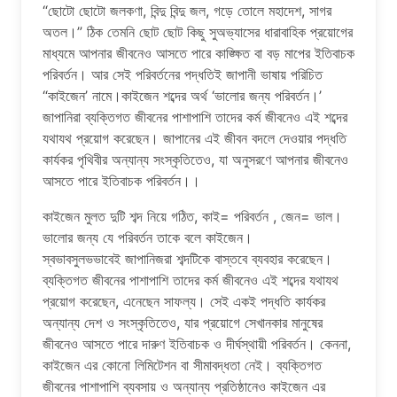
“ছোটো ছোটো জলকণা, বিন্দু বিন্দু জল, গড়ে তোলে মহাদেশ, সাগর
অতল।” ঠিক তেমনি ছোট ছোট কিছু সুঅভ্যাসের ধারাবাহিক প্রয়োগের
মাধ্যমে আপনার জীবনেও আসতে পারে কাঙ্ক্ষিত বা বড় মাপের ইতিবাচক
পরিবর্তন। আর সেই পরিবর্তনের পদ্ধতিই জাপানী ভাষায় পরিচিত
“কাইজেন’ নামে।কাইজেন শব্দের অর্থ ‘ভালাের জন্য পরিবর্তন।’
জাপানিরা ব্যক্তিগত জীবনের পাশাপাশি তাদের কর্ম জীবনেও এই শব্দের
যথাযথ প্রয়ােগ করেছেন। জাপানের এই জীবন বদলে দেওয়ার পদ্ধতি
কার্যকর পৃথিবীর অন্যান্য সংস্কৃতিতেও, যা অনুসরণে আপনার জীবনেও
আসতে পারে ইতিবাচক পরিবর্তন।।
কাইজেন মুলত দুটি শব্দ নিয়ে গঠিত, কাই= পরিবর্তন , জেন= ভাল।
ভালোর জন্য যে পরিবর্তন তাকে বলে কাইজেন।
স্বভাবসুলভভাবেই জাপানিজরা শব্দটিকে বাস্তবে ব্যবহার করেছেন।
ব্যক্তিগত জীবনের পাশাপাশি তাদের কর্ম জীবনেও এই শব্দের যথাযথ
প্রয়োগ করেছেন, এনেছেন সাফল্য। সেই একই পদ্ধতি কার্যকর
অন্যান্য দেশ ও সংস্কৃতিতেও, যার প্রয়োগে সেখানকার মানুষের
জীবনেও আসতে পারে দারুণ ইতিবাচক ও দীর্ঘস্থায়ী পরিবর্তন। কেননা,
কাইজেন এর কোনো লিমিটেশন বা সীমাবদ্ধতা নেই। ব্যক্তিগত
জীবনের পাশাপাশি ব্যবসায় ও অন্যান্য প্রতিষ্ঠানেও কাইজেন এর