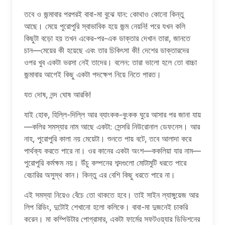
তবে ও জন্মাবার পরপরই বাবা-মা বুঝে যান: কোথাও কোনো কিন্তু
আছে। মেয়ে পুরোপুরি স্বাভাবিক হয়ে জন্ম নেয়নি! পরে যখন কলি
কিছুটা বড়ো হয় তখন একের-পর-এক ডাক্তার দেখান তারা, জানতে
চান—মেয়ের কী হয়েছে এবং তার চিকিৎসা কী! দেশের ডাক্তারদের
ওপর খুব একটা ভরসা নেই তাদের। বলেন: তারা ভালো হলে তো বাচ্চা
জন্মাবার আগেই কিছু একটা পদক্ষেপ নিয়ে নিতে পারত।
যত দোষ, নন্দ ঘোষ আরকি!
যাই হোক, হিল্লি-দিল্লি আর ব্যাংকক-বুংকক ঘুরে আসার পর জানা যায়
—কলির সমস্যার নাম আছে একটা: সেন্সরি নিউরোনাল ডেফনেস। আর
নাহ, পুরোপুরি কালা নয় মেয়েটা। শুনতে পায় বটে, তবে আলাদা করে
পার্থক্য করতে পারে না। ওর কানের একটা অংশ—ককলিয়া যার নাম—
পুরোপুরি কর্মক্ষম নয়। উঁচু কম্পনের শব্দগুলো মোটামুটি ধরতে পারে
বেচারির অসুস্থ কান। কিন্তু এর বেশি কিছু ধরতে পারে না।
এই সমস্যা নিয়েও বেঁচে তো থাকতে হবে। তাই সাইন ল্যাঙ্গুয়েজ আর
লিপ রিডিং, দুটোই শেখানো হলো কলিকে। বাবা-মা দুজনেই চাকরি
করেন। মা কম্পিউটার পোগ্রামার, একটা ফার্মের সফটওয়্যার ডিভিশনের