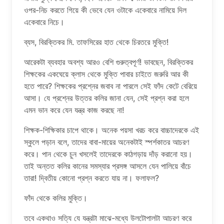
ওপর-নিচ করতে গিয়ে কী ভেবে যেন ওটাকে একেবারে নামিয়ে দিল
একেবারে নিচে।
ব্যস, বিরক্তিকর মি. তাফসিরের হাত থেকে চিরতরে মুক্তি!
আরেকটা ব্যবহার অবশ্য আরও বেশি গুরুত্বপূর্ণ! ভাবছেন, বিরক্তিকর
শিক্ষকের একঘেয়ে ক্লাস থেকে মুক্তি পাবার চাইতে জরুরি আর কী
হতে পারে? শিক্ষকের প্রশ্নের জবাব না পারলে সেই ফাঁদ কেটে বেরিয়ে
আসা। যে প্রশ্নের উত্তর কলির জানা যেন, সেই প্রশ্ন করা হলে
এমন ভান করে যেন যন্ত্র কাজ করছে না!
শিক্ষক-শিক্ষিকার চাপে থাকে। অনেক পয়সা খরচ করে বাচ্চাদেরকে এই
স্কুলে পড়ান বলে, তাদের বাবা-মায়ের অনেকটাই স্পর্শকাতর আচরণ
করে। পান থেকে চুন খসলেই তাদেরকে কাঠগড়ায় দাঁড় করানো হয়।
তাই অন্তত কলির কানের সমস্যার প্রসঙ্গ আসলে যেন পালিয়ে বাঁচে
তারা! দ্বিতীয় কোনো প্রশ্ন করতে যায় না। ফলাফল?
ফাঁদ থেকে কলির মুক্তি।
তবে একথাও সত্যি যে যন্ত্রটা মাঝে-মধ্যে উলটোপালটা আচরণ করে