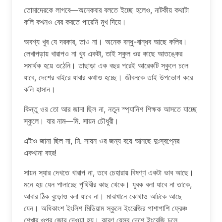
তোমাদেরকে লাগবে—অনেকবার বলতে ইচ্ছে হলেও, নাটকীয় কথাটা
কলি কখনও বের করতে পারেনি মুখ দিয়ে।
অবশ্য খুব যে দরকার, তাও না। অনেক বন্ধু-বান্ধব আছে কলির।
লেখাপড়ায় খারাপও না খুব একটা, তাই স্কুল ওর কাছে আতঙ্কের
সমার্থক হয়ে ওঠেনি। তাছাড়া এক বছর পরেই আরেকটি স্কুলে চলে
যাবে, দেশের বাইরে যাবার কথাও হচ্ছে। জীবনকে তাই উপভোগ করে
কলি হাসান।
কিন্তু ওর তো আর জানা ছিল না, নতুন স্প্যানিশ শিক্ষক আসতে যাচ্ছে
স্কুলে। যার নাম—মি. সায়ন চৌধুরী।
এটাও জানা ছিল না, মি. সায়ন ওর জন্য বয়ে আনছে দুঃস্বপ্নের
একখানা বহর!
সায়ন স্যার দেখতে খারাপ না, তবে চেহারায় বিষণ্ণ একটা ভাব আছে।
মনে হয় যেন পালাচ্ছে পৃথিবীর কাছ থেকে। যুবক বলা যাবে না তাকে,
আবার ঠিক বুড়োও বলা যাবে না। মাঝখানে কোথাও আটকে আছে
যেন। অধিকাংশ ইংলিশ মিডিয়াম স্কুলে ইংরেজির পাশাপাশি ফ্রেঞ্চ
শেখার ওপর জোর দেওয়া হয়। কারণ যেসব দেশে ইংরেজি চলে,