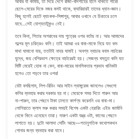
আবার যা কামায়, তা দিয়ে দেশে রাজা-বাদশাহের হালে থাকতে পারে!
ছেলে-মেয়ের দিকে নজর কমই থাকে, ক্যারিয়ারই তাদের ধ্যান-জ্ঞান।
কিছু হলেই ছোটে ব্যাংকক-সিঙ্গাপুর, আবার ওখানে যে চিরতরে চলে
যাবে…সেই যোগ্যতাটুকুও নেই।
তবে কিনা, পিতার অপরাধের দায় পুত্রের ওপর বর্তায় না। আর আমাদের
গল্পের মূল চরিত্রও কলি। তাই আমরা ওর বাবা-মাকে নিয়ে যত কম
মাথা ঘামানো যায়, ততটাই নাহয় ঘামাই। অবশ্য ন্যাচার বনাম নার্চারের
যুদ্ধে, জয় বেশিরভাগ ক্ষেত্রে নার্চারেরই হয়। সেজন্য বস্তুত কলি যত
মিষ্টি মেয়েই হোক না কেন, বাবা-মায়ের মানসিকতার প্রভাব খানিকটা
হলেও তো পড়বে তার ওপর!
যেটা বলছিলাম, লিপ-রিডিং আর সাইন ল্যাঙ্গুয়েজ জানলেও সেগুলো
কলির ব্যবহার করার দরকার হয় না। মেয়েকে সময় দিতে পারুন আর
না-পারুন, তার পেছনে টাকা ঢালতে কার্পণ্য করেননি ওর বাবা-মা।
লোগিয়াতে ক্লাস শুরু করার সময়ই বিশেষ একটা হেয়ারিং এইড জার্মানি
থেকে কিনে এনেছেন তারা। দারুণ একটা যন্ত্র ওটা, কানের পেছনে
লাগাতে হয়। দুটো আলাদা সেটিং আছে—গতানুগতিক কথোপকথন
শোনার জন্য ব্যবহার করা যাবে।