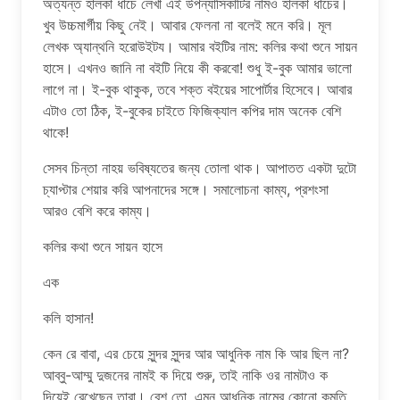
অত্যন্ত হালকা ধাঁচে লেখা এই উপন্যাসিকাটির নামও হালকা ধাঁচের।
খুব উচ্চমার্গীয় কিছু নেই। আবার ফেলনা না বলেই মনে করি। মূল
লেখক অ্যান্থনি হরোউইটয। আমার বইটির নাম: কলির কথা শুনে সায়ন
হাসে। এখনও জানি না বইটি নিয়ে কী করবো! শুধু ই-বুক আমার ভালো
লাগে না। ই-বুক থাকুক, তবে শক্ত বইয়ের সাপোর্টার হিসেবে। আবার
এটাও তো ঠিক, ই-বুকের চাইতে ফিজিক্যাল কপির দাম অনেক বেশি
থাকে!
সেসব চিন্তা নাহয় ভবিষ্যতের জন্য তোলা থাক। আপাতত একটা দুটো
চ্যাপ্টার শেয়ার করি আপনাদের সঙ্গে। সমালোচনা কাম্য, প্রশংসা
আরও বেশি করে কাম্য।
কলির কথা শুনে সায়ন হাসে
এক
কলি হাসান!
কেন রে বাবা, এর চেয়ে সুন্দর সুন্দর আর আধুনিক নাম কি আর ছিল না?
আব্বু-আম্মু দুজনের নামই ক দিয়ে শুরু, তাই নাকি ওর নামটাও ক
দিয়েই রেখেছেন তারা। বেশ তো, এমন আধুনিক নামের কোনো কমতি