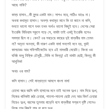
আছে নাকি?
কাব্য হাসান…কী সুন্দর একটা নাম। সাপও মরে, লাঠিও ভাঙে না।
অথবা কথামৃত হাসান। অবশ্য কথামৃত মানে কি তা জানে না কলি,
শুনতে ভালো লাগে যখন তখন অর্থও ভালো কিছুই হবে। দেশের সেরা
ইংরেজি মিডিয়াম স্কুলে পড়ে সে, নামটা তাই একটু ইংরেজি হলেও
সমস্যা ছিল না। কেন? ওর সবচেয়ে কাছের দুই বান্ধবীর নাম তেমন
না? অদৃতা অনন্যা, কী দারুণ একটা নাম! শুনলেই মনে হয়, খুবই
কালচারড আর সফিসটিকেটেড হবে এই নামধারী মেয়েটা। কিংবা ওর
ঘনিষ্ঠ বন্ধু নিক্কি চৌধুরী…নিকি না কিন্তু! এই নামটা ছোট্ট, কিন্তু কী
আধুনিক!
অথচ ওর নাম?
কলি হাসান। সেই মান্ধাত্তা আমলে বাংলা নাম!
চোদ্দো বছর বয়সি কলি হাসানের মনে তাই অনেক দুঃখ। নাম দিয়ে দুঃখ,
নিজের খানিকটা রুঠা চেহারা, পাতলা-সাতলা ছোট্ট দেহ আর বিবর্ণ চেহারা
নিয়েও দুঃখ, বয়সের তুলনায় বাড়েনি বলে বান্ধবীরা সপ্রংশ দৃষ্টি পেলেও
নিজে তার কিছুই পায় না বলে দুঃখ…