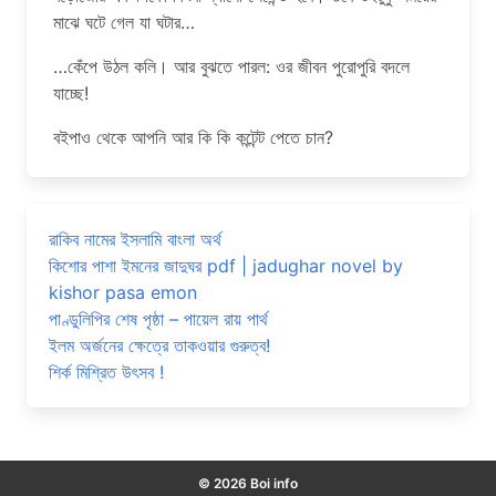
মাঝে ঘটে গেল যা ঘটার…
…কেঁপে উঠল কলি। আর বুঝতে পারল: ওর জীবন পুরোপুরি বদলে
যাচ্ছে!
বইপাও থেকে আপনি আর কি কি কন্টেন্ট পেতে চান?
রাকিব নামের ইসলামি বাংলা অর্থ
কিশোর পাশা ইমনের জাদুঘর pdf | jadughar novel by
kishor pasa emon
পাণ্ডুলিপির শেষ পৃষ্ঠা – পায়েল রায় পার্থ
ইলম অর্জনের ক্ষেত্রে তাকওয়ার গুরুত্ব!
শির্ক মিশ্রিত উৎসব !
© 2026 Boi info