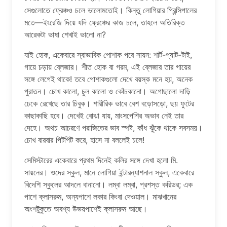
সেগুলোতে ফ্রেঞ্চও চলে ভালোমতোই। কিন্তু লোগিয়ার প্রিন্সিপালের
মতে—ইংরেজি দিয়ে যদি ফ্রেঞ্চের কাজ চলে, তাহলে অতিরিক্ত
আরেকটা ভাষা শেখাই ভালো না?
যাই হোক, একেবারে স্বাভাবিক পোশাক পরে সায়ন: শার্ট-প্যাট-টাই,
গায়ে চড়ায় ব্লেজার। শীত হোক বা গরম, এই ব্লেজার তার গায়ের
সঙ্গে লেগেই থাকে! তবে পোশাকগুলো দেখে বয়স্ক মনে হয়, অনেক
পুরাতন। চোখ কালো, চুল কালো ও কোঁচকানো। অগোছালো দাড়ি
ঢেকে রেখেছে তার চিবুক। শারীরিক ভাবে বেশ বড়োসড়ো, ছয় ফুটের
কাছাকাছি হবে। দেখেই বোঝা যায়, মাংসপেশির অভাব নেই তার
দেহে। অথচ আচরণে পরাজিতের ভাব স্পষ্ট, কাঁধ ঝুঁকে থাকে সবসময়।
চোখ বারবার পিটপিট করে, হাসে না বললেই চলে!
সেমিস্টারের একেবারে প্রথম দিনেই কলির সঙ্গে দেখা হলো মি.
সায়নের। ওদের স্কুল, মানে লোগিয়া ইন্টারন্যাশনাল স্কুল, একেবারে
বিদেশি স্কুলের আদলে বানানো। লম্বা লম্বা, প্রশস্ত করিডর; এক
পাশে ক্লাসরুম, অন্যপাশে লকার কিংবা দেওয়াল। মাঝখানের
অংশটুকুতে অবশ্য উভয়পাশেই ক্লাসরুম আছে।