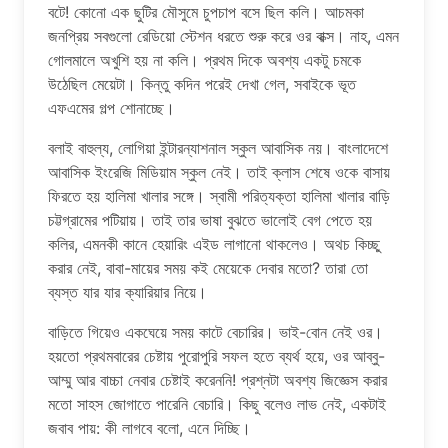
বটে! কোনো এক ছুটির মৌসুমে চুপচাপ বসে ছিল কলি। আচমকা
জনপ্রিয় সবগুলো রেডিয়ো স্টেশন ধরতে শুরু করে ওর বাক্স। নাহ, এমন
গোলমালে অখুশি হয় না কলি। প্রথম দিকে অবশ্য একটু চমকে
উঠেছিল মেয়েটা। কিন্তু কদিন পরেই দেখা গেল, সবাইকে ভূত
এফএমের গল্প শোনাচ্ছে।
বলাই বাহুল্য, লোগিয়া ইন্টারন্যাশনাল স্কুল আবাসিক নয়। বাংলাদেশে
আবাসিক ইংরেজি মিডিয়াম স্কুল নেই। তাই ক্লাস শেষে ওকে বাসায়
ফিরতে হয় হালিমা খালার সঙ্গে। স্বামী পরিত্যক্তা হালিমা খালার বাড়ি
চট্টগ্রামের পটিয়ায়। তাই তার ভাষা বুঝতে ভালোই বেগ পেতে হয়
কলির, এমনকী কানে হেয়ারিং এইড লাগানো থাকলেও। অথচ কিচ্ছু
করার নেই, বাবা-মায়ের সময় কই মেয়েকে দেবার মতো? তারা তো
ব্যস্ত যার যার ক্যারিয়ার নিয়ে।
বাড়িতে গিয়েও একঘেয়ে সময় কাটে বেচারির। ভাই-বোন নেই ওর।
হয়তো প্রথমবারের চেষ্টায় পুরোপুরি সফল হতে ব্যর্থ হয়ে, ওর আব্বু-
আম্মু আর বাচ্চা নেবার চেষ্টাই করেননি! প্রশ্নটা অবশ্য জিজ্ঞেস করার
মতো সাহস জোগাতে পারেনি বেচারি। কিছু বলেও লাভ নেই, একটাই
জবাব পায়: কী লাগবে বলো, এনে দিচ্ছি।