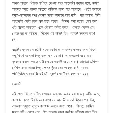
অথবা চাইলে ওটাকে লাগিয়ে দেওয়া যাবে আরেকটা বাক্সের সঙ্গে, বাক্সটা
আকারে ম্যাচ বাক্সের চাইতে খানিকটা বড়ো হবে আকারে। এইটা ক্লাসে
স্যার-ম্যামদের কথা শোনার জন্য ব্যবহার করে কলি। যার ক্লাস, তিনি
আরেকটা একই রকম বাক্স বহন করেন। শিক্ষক কথা বলেন, সেই কথা
ওই বাক্সের সাহায্যে এসে পৌঁছায় কলির কানে। শুনতে একদম বেগ
পেতে হয় না কলিকে। বিশেষ এই বাক্সটা হিপ পকেটে সবসময় রাখে
সে।
যন্ত্রটার ব্যবহার এতটাই সহজ যে নিজেকে কলির কখনও কালা কিংবা
পঙ্গু কিংবা আলাদা কিছু বলে মনে হয় না। অনেকগুলো বছর ধরে
ব্যবহার করতে করতে ওটা দেহের অংশই হয়ে গেছে। তাছাড়া এদিক-
সেদিক করে আরও কিছু ক্ষেত্র খুঁজে বের করেছে কলি, সেসব
পরিস্থিতিতে হেয়ারিং এইডটা স্বর্গের আশীর্বাদ বলে মনে হয়।
যেমন?
এই যেমন মি. তাফসিরের অঙ্ক ক্লাসের কথায় ধরা যাক। কলির কাছে
ক্লাসটা এত্ত বিরক্তিকর লাগে যে আর কী বলবে! দিনের-পর-দিন,
একরকম ঘুমুতে ঘুমুতে ক্লাসটা করতে হতো ওকে। কিন্তু একদিন
মাথায় বুদ্ধি খেলে গেল, হিপ পকেটে থাকা বাক্সটার ভলিউম বাটন নিয়ে