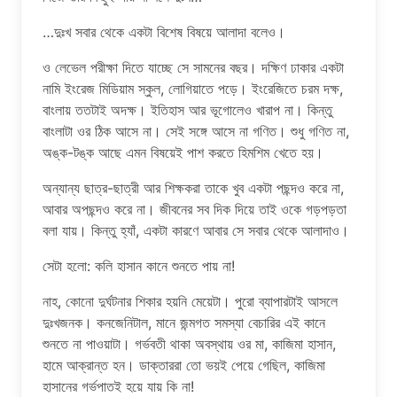
…দুঃখ সবার থেকে একটা বিশেষ বিষয়ে আলাদা বলেও।
ও লেভেল পরীক্ষা দিতে যাচ্ছে সে সামনের বছর। দক্ষিণ ঢাকার একটা
নামি ইংরেজ মিডিয়াম স্কুল, লোগিয়াতে পড়ে। ইংরেজিতে চরম দক্ষ,
বাংলায় ততটাই অদক্ষ। ইতিহাস আর ভূগোলেও খারাপ না। কিন্তু
বাংলাটা ওর ঠিক আসে না। সেই সঙ্গে আসে না গণিত। শুধু গণিত না,
অঙ্ক-টঙ্ক আছে এমন বিষয়েই পাশ করতে হিমশিম খেতে হয়।
অন্যান্য ছাত্র-ছাত্রী আর শিক্ষকরা তাকে খুব একটা পছন্দও করে না,
আবার অপছন্দও করে না। জীবনের সব দিক দিয়ে তাই ওকে গড়পড়তা
বলা যায়। কিন্তু হ্যাঁ, একটা কারণে আবার সে সবার থেকে আলাদাও।
সেটা হলো: কলি হাসান কানে শুনতে পায় না!
নাহ, কোনো দুর্ঘটনার শিকার হয়নি মেয়েটা। পুরো ব্যাপারটাই আসলে
দুঃখজনক। কনজেনিটাল, মানে জন্মগত সমস্যা বেচারির এই কানে
শুনতে না পাওয়াটা। গর্ভবতী থাকা অবস্থায় ওর মা, কাজিমা হাসান,
হামে আক্রান্ত হন। ডাক্তাররা তো ভয়ই পেয়ে গেছিল, কাজিমা
হাসানের গর্ভপাতই হয়ে যায় কি না!