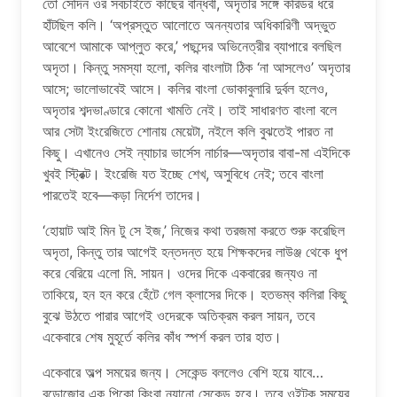
তো সেদিন ওর সবচাইতে কাছের বান্ধবী, অদৃতার সঙ্গে করিডর ধরে
হাঁটছিল কলি। ‘অপ্রস্তুত আলোতে অনন্যতার অধিকারিণী অদ্ভুত
আবেশে আমাকে আপ্লুত করে,’ পছন্দের অভিনেত্রীর ব্যাপারে বলছিল
অদৃতা। কিন্তু সমস্যা হলো, কলির বাংলাটা ঠিক ‘না আসলেও’ অদৃতার
আসে; ভালোভাবেই আসে। কলির বাংলা ভোকাবুলারি দুর্বল হলেও,
অদৃতার শব্দভাণ্ডারে কোনো খামতি নেই। তাই সাধারণত বাংলা বলে
আর সেটা ইংরেজিতে শোনায় মেয়েটা, নইলে কলি বুঝতেই পারত না
কিছু। এখানেও সেই ন্যাচার ভার্সেস নার্চার—অদৃতার বাবা-মা এইদিকে
খুবই স্ট্রিক্ট। ইংরেজি যত ইচ্ছে শেখ, অসুবিধে নেই; তবে বাংলা
পারতেই হবে—কড়া নির্দেশ তাদের।
‘হোয়াট আই মিন টু সে ইজ,’ নিজের কথা তরজমা করতে শুরু করেছিল
অদৃতা, কিন্তু তার আগেই হন্তদন্ত হয়ে শিক্ষকদের লাউঞ্জ থেকে ধুপ
করে বেরিয়ে এলো মি. সায়ন। ওদের দিকে একবারের জন্যও না
তাকিয়ে, হন হন করে হেঁটে গেল ক্লাসের দিকে। হতভম্ব কলিরা কিছু
বুঝে উঠতে পারার আগেই ওদেরকে অতিক্রম করল সায়ন, তবে
একেবারে শেষ মুহূর্তে কলির কাঁধ স্পর্শ করল তার হাত।
একেবারে অল্প সময়ের জন্য। সেকেন্ড বললেও বেশি হয়ে যাবে…
বড়োজোর এক পিকো কিংবা ন্যানো সেকেন্ড হবে। তবে ওইটুকু সময়ের