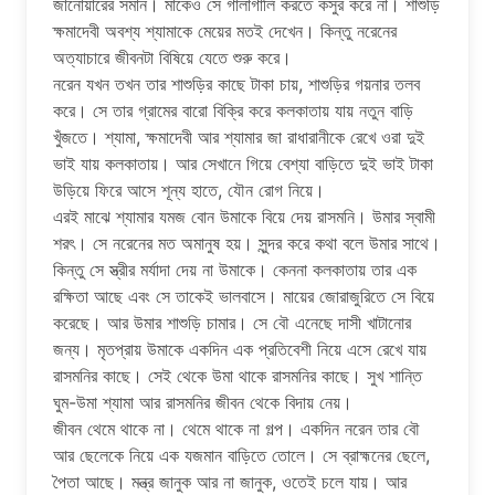
জানোয়ারের সমান। মাকেও সে গালাগালি করতে কসুর করে না। শাশুড়ি
ক্ষমাদেবী অবশ্য শ্যামাকে মেয়ের মতই দেখেন। কিন্তু নরেনের
অত্যাচারে জীবনটা বিষিয়ে যেতে শুরু করে।
নরেন যখন তখন তার শাশুড়ির কাছে টাকা চায়, শাশুড়ির গয়নার তলব
করে। সে তার গ্রামের বারো বিক্রি করে কলকাতায় যায় নতুন বাড়ি
খুঁজতে। শ্যামা, ক্ষমাদেবী আর শ্যামার জা রাধারানীকে রেখে ওরা দুই
ভাই যায় কলকাতায়। আর সেখানে গিয়ে বেশ্যা বাড়িতে দুই ভাই টাকা
উড়িয়ে ফিরে আসে শূন্য হাতে, যৌন রোগ নিয়ে।
এরই মাঝে শ্যামার যমজ বোন উমাকে বিয়ে দেয় রাসমনি। উমার স্বামী
শরৎ। সে নরেনের মত অমানুষ হয়। সুন্দর করে কথা বলে উমার সাথে।
কিন্তু সে স্ত্রীর মর্যাদা দেয় না উমাকে। কেননা কলকাতায় তার এক
রক্ষিতা আছে এবং সে তাকেই ভালবাসে। মায়ের জোরাজুরিতে সে বিয়ে
করেছে। আর উমার শাশুড়ি চামার। সে বৌ এনেছে দাসী খাটানোর
জন্য। মৃতপ্রায় উমাকে একদিন এক প্রতিবেশী নিয়ে এসে রেখে যায়
রাসমনির কাছে। সেই থেকে উমা থাকে রাসমনির কাছে। সুখ শান্তি
ঘুম-উমা শ্যামা আর রাসমনির জীবন থেকে বিদায় নেয়।
জীবন থেমে থাকে না। থেমে থাকে না গল্প। একদিন নরেন তার বৌ
আর ছেলেকে নিয়ে এক যজমান বাড়িতে তোলে। সে ব্রাহ্মনের ছেলে,
পৈতা আছে। মন্ত্র জানুক আর না জানুক, ওতেই চলে যায়। আর