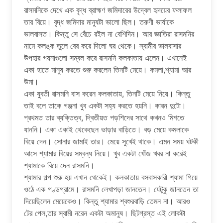
রাসমনিকে দেখে এক বৃদ্ধ ব্রাহ্মণ জমিদারের উদ্বেল হৃদয়ের ফলাফল
তার বিয়ে। বৃদ্ধ জমিদার মানুষটা ভালো ছিল। তরুণী ভার্যাকে
ভালবাসত। কিন্তু সে বেঁচে রইল না বেশিদিন। আর জ্ঞাতিরা রাসমনির
নামে কলঙ্ক তুলে বের করে দিলো ঘর থেকে। স্বামীর ভালবাসার
উপহার গয়নাগুলো সম্বল করে রাসমনি কলকাতায় এলেন। এখানেই
একা হাতে মানুষ করতে শুরু করলেন তিনটি মেয়ে। কমলা,শ্যামা আর
উমা।
একা যুবতী রাসমনি বাস করেন কলকাতায়, তিনটি মেয়ে নিয়ে। কিন্তু
তাই বলে তাকে গঞ্জনা খুব একটা সহ্য করতে হয়নি। কারন দুটো।
প্রথমত তার ব্যক্তিত্ব, দ্বিতীয়ত পড়শিদের সাথে কখনও মিশতে
যাননি। একা একাই থেকেছেন ভাড়ার বাড়িতে। বড় মেয়ে কমলাকে
বিয়ে দেন। সোনার জামাই তার। মেয়ে সুখেই থাকে। এমন সময় ঘটকী
আসে শ্যামার বিয়ের সম্বন্ধ নিয়ে। খুব একটা খোঁজ খবর না করেই
শ্যামাকে বিয়ে দেন রাসমনি।
শ্যামার গল্প শুরু হয় এখান থেকেই। কলকাতায় বসবাসকারী শ্যামা গিয়ে
ওঠে এক গণ্ডগ্রামে। রাসমনি লেখাপড়া জানতেন। যেটুকু জানতেন তা
দিয়েছিলেন মেয়েকেও। কিন্তু শ্যামার শ্বশুরবাড়ি তেমন না। আরও
টের পেল,তার স্বামী নরেন একটা অমানুষ। ছিটগ্রস্ত এই লোকটা