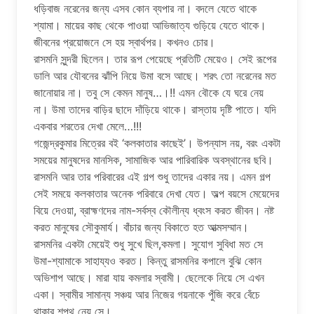
ধড়িবাজ নরেনের জন্য এসব কোন ব্যপার না। বদলে যেতে থাকে
শ্যামা। মায়ের কাছ থেকে পাওয়া আভিজাত্য গুড়িয়ে যেতে থাকে।
জীবনের প্রয়োজনে সে হয় স্বার্থপর। কখনও চোর।
রাসমনি সুন্দরী ছিলেন। তার রূপ পেয়েছে প্রতিটি মেয়েও। সেই রূপের
ডালি আর যৌবনের ঝাঁপি নিয়ে উমা বসে আছে। শরৎ তো নরেনের মত
জানোয়ার না। তবু সে কেমন মানুষ…।!! এমন বৌকে যে ঘরে নেয়
না। উমা তাদের বাড়ির ছাদে দাঁড়িয়ে থাকে। রাস্তায় দৃষ্টি পাতে। যদি
একবার শরতের দেখা মেলে…!!!
গজেন্দ্রকুমার মিত্রের বই ‘কলকাতার কাছেই’। উপন্যাস নয়, বরং একটা
সময়ের মানুষদের মানসিক, সামাজিক আর পারিবারিক অবস্থানের ছবি।
রাসমনি আর তার পরিবারের এই গল্প শুধু তাদের একার নয়। এমন গল্প
সেই সময়ে কলকাতার অনেক পরিবারে দেখা যেত। অল্প বয়সে মেয়েদের
বিয়ে দেওয়া, ব্রাহ্মণদের নাম-সর্বস্ব কৌলীন্য ধ্বংস করত জীবন। নষ্ট
করত মানুষের সৌকুমার্য। বাঁচার জন্য বিকাতে হত আত্মসম্মান।
রাসমনির একটা মেয়েই শুধু সুখে ছিল,কমলা। সুযোগ সুবিধা মত সে
উমা-শ্যামাকে সাহায্যও করত। কিন্তু রাসমনির কপালে বুঝি কোন
অভিশাপ আছে। মারা যায় কমলার স্বামী। ছেলেকে নিয়ে সে এখন
একা। স্বামীর সামান্য সঞ্চয় আর নিজের গয়নাকে পুঁজি করে বেঁচে
থাকার শপথ নেয় সে।