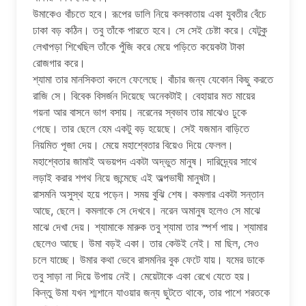
উমাকেও বাঁচতে হবে। রূপের ডালি নিয়ে কলকাতায় একা যুবতীর বেঁচে
ঢাকা বড় কঠিন। তবু তাঁকে পারতে হবে। সে সেই চেষ্টা করে। যেটুকু
লেখাপড়া শিখেছিল তাঁকে পুঁজি করে মেয়ে পড়িতে কয়েকটা টাকা
রোজগার করে।
শ্যামা তার মানসিকতা বদলে ফেলেছে। বাঁচার জন্য যেকোন কিছু করতে
রাজি সে। বিবেক বিসর্জন দিয়েছে অনেকটাই। বেহায়ার মত মায়ের
গয়না আর বাসনে ভাগ বসায়। নরেনের স্বভাব তার মাঝেও ঢুকে
গেছে। তার ছেলে হেম একটু বড় হয়েছে। সেই যজমান বাড়িতে
নিয়মিত পূজা দেয়। মেয়ে মহাশ্বেতার বিয়েও দিয়ে ফেলল।
মহাশ্বেতার জামাই অভয়পদ একটা অদ্ভুত মানুষ। দারিদ্র্যের সাথে
লড়াই করার শপথ নিয়ে জন্মেছে এই অল্পভাষী মানুষটা।
রাসমনি অসুস্থ হয়ে পড়েন। সময় বুঝি শেষ। কমলার একটা সন্তান
আছে, ছেলে। কমলাকে সে দেখবে। নরেন অমানুষ হলেও সে মাঝে
মাঝে দেখা দেয়। শ্যামাকে মারুক তবু শ্যামা তার স্পর্শ পায়। শ্যামার
ছেলেও আছে। উমা বড়ই একা। তার কেউই নেই। মা ছিল, সেও
চলে যাচ্ছে। উমার কথা ভেবে রাসমনির বুক ফেটে যায়। যমের ডাকে
তবু সাড়া না দিয়ে উপায় নেই। মেয়েটাকে একা রেখে যেতে হয়।
কিন্তু উমা যখন শ্মশানে যাওয়ার জন্য ছুটতে থাকে, তার পাশে শরতকে