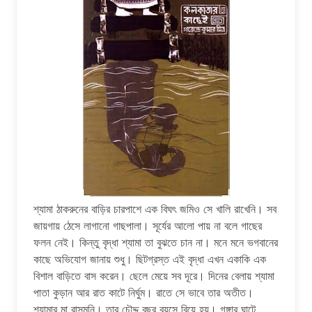
শ্যামা ঠাকরুনের বাড়ির চারপাশে এক বিঘৎ জমিও সে খালি রাখেনি। সব
জায়গায় ঠেসে লাগানো গাছপালা। সূর্যের আলো পায় না বলে গাছের
ফলন নেই। কিন্তু বৃদ্ধা শ্যামা তা বুঝতে চান না। মনে মনে ভগবানের
কাছে অভিযোগ জানায় শুধু। ছিটগ্রস্ত এই বৃদ্ধা এখন একাকি এক
বিশাল বাড়িতে বাস করেন। ছেলে মেয়ে সব দূরে। দিনের বেলায় শ্যামা
পাতা কুড়ান আর রাত কাটে নির্ঘুম। রাতে সে ভাবে তার অতীত।
শ্যামার মা রাসমনি। তার চৌদ্দ বছর বয়সে বিয়ে হয়। গঙ্গার ঘাটে