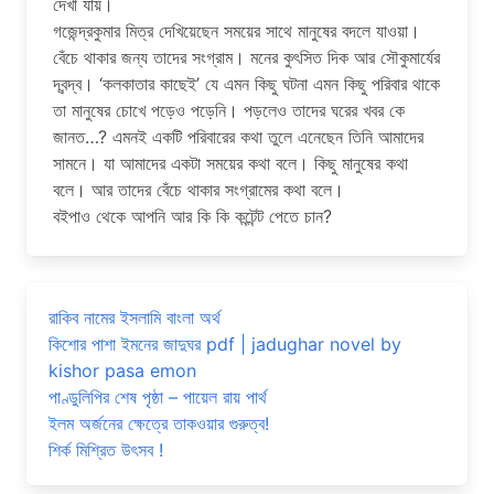
দেখা যায়।
গজেন্দ্রকুমার মিত্র দেখিয়েছেন সময়ের সাথে মানুষের বদলে যাওয়া।
বেঁচে থাকার জন্য তাদের সংগ্রাম। মনের কুৎসিত দিক আর সৌকুমার্যের
দ্বন্দ্ব। ‘কলকাতার কাছেই’ যে এমন কিছু ঘটনা এমন কিছু পরিবার থাকে
তা মানুষের চোখে পড়েও পড়েনি। পড়লেও তাদের ঘরের খবর কে
জানত…? এমনই একটি পরিবারের কথা তুলে এনেছেন তিনি আমাদের
সামনে। যা আমাদের একটা সময়ের কথা বলে। কিছু মানুষের কথা
বলে। আর তাদের বেঁচে থাকার সংগ্রামের কথা বলে।
বইপাও থেকে আপনি আর কি কি কন্টেন্ট পেতে চান?
রাকিব নামের ইসলামি বাংলা অর্থ
কিশোর পাশা ইমনের জাদুঘর pdf | jadughar novel by
kishor pasa emon
পাণ্ডুলিপির শেষ পৃষ্ঠা – পায়েল রায় পার্থ
ইলম অর্জনের ক্ষেত্রে তাকওয়ার গুরুত্ব!
শির্ক মিশ্রিত উৎসব !