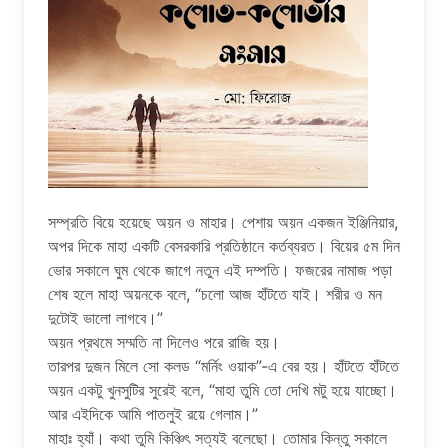
সম্প্রতি বিয়ে হয়েছে অয়ন ও মাহার। পেশায় অয়ন একজন ইঞ্জিনিয়ার,
অপর দিকে মাহা একটি বেসরকারি প্রতিষ্ঠানে কর্তব্যরত। বিয়ের ৫ম দিন
ভোর সকালে ঘুম থেকে জাগে নতুন এই দম্পতি। ফজরের নামাজ পড়া
শেষ হলে মাহা অয়নকে বলে, “চলো আজ হাঁটতে যাই। শরীর ও মন
দুটোই ভালো লাগবে।”
অয়ন প্রথমে সম্মতি না দিলেও পরে রাজি হয়।
তারপর দুজন মিলে সো কলড “মর্নিং ওয়াক”-এ বের হয়। হাঁটতে হাঁটতে
অয়ন একটু খুনসুটির সুরেই বলে, “মাহা তুমি তো দেখি মটু হয়ে যাচ্ছো।
আর এইদিকে আমি পাতলুই রয়ে গেলাম।”
মাহাঃ হ্যাঁ। কথা তুমি কিঞ্চিৎ সত্যই বলেছো। তোমার কিন্তু সকালে