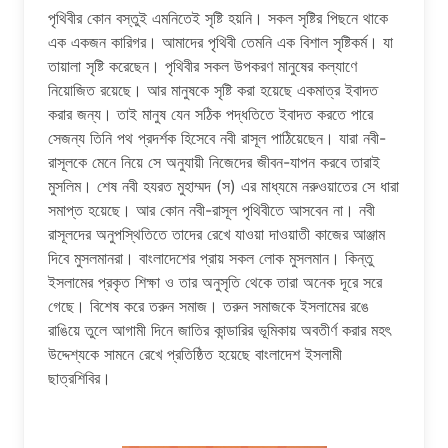
পৃথিবীর কোন বস্তুই এমনিতেই সৃষ্টি হয়নি। সকল সৃষ্টির পিছনে থাকে
এক একজন কারিগর। আমাদের পৃথিবী তেমনি এক বিশাল সৃষ্টিকর্ম। যা
তায়ালা সৃষ্টি করেছেন। পৃথিবীর সকল উপকরণ মানুষের কল্যাণে
নিয়োজিত রয়েছে। আর মানুষকে সৃষ্টি করা হয়েছে একমাত্র ইবাদত
করার জন্য। তাই মানুষ যেন সঠিক পদ্ধতিতে ইবাদত করতে পারে
সেজন্য তিনি পথ প্রদর্শক হিসেবে নবী রাসূল পাঠিয়েছেন। যারা নবী-
রাসূলকে মেনে নিয়ে সে অনুযায়ী নিজেদের জীবন-যাপন করবে তারাই
মুসলিম। শেষ নবী হযরত মুহাম্মদ (স) এর মাধ্যমে নরুওয়াতের সে ধারা
সমাপ্ত হয়েছে। আর কোন নবী-রাসূল পৃথিবীতে আসবেন না। নবী
রাসূলদের অনুপস্থিতিতে তাদের রেখে যাওয়া দাওয়াতী কাজের আঞ্জাম
দিবে মুসলমানরা। বাংলাদেশের প্রায় সকল লোক মুসলমান। কিন্তু
ইসলামের প্রকৃত শিক্ষা ও তার অনুসৃতি থেকে তারা অনেক দূরে সরে
গেছে। বিশেষ করে তরুন সমাজ। তরুন সমাজকে ইসলামের রঙে
রাঙিয়ে তুলে আগামী দিনে জাতির কান্ডারির ভূমিকায় অবতীর্ণ করার মহৎ
উদ্দেশ্যকে সামনে রেখে প্রতিষ্ঠিত হয়েছে বাংলাদেশ ইসলামী
ছাত্রশিবির।