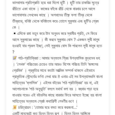
ভালবাসার প্রতিশ্রুতি হয়ে ধরা দিলো ছুটি । ছুটি তার চাকরির সূত্রে
রাঁচিতে একা থাকে । কাজের ফাঁকে রাঁচি থেকে বারবার চলে আসে
ভালোবাসার লেখকের কাছে । অপবাদের তীক্ষ্ণ ফলা তীব্র থেকে
তীব্রতর, ঘনিষ্ঠ থেকে ঘনিষ্ঠতম করে তোলে সুকুমার এবং ছুটি’র প্রেম
কে ।
এদিকে রমা নতুন করে টান অনুভব করে স্বামীর প্রতি, সে ফিরে
আসে সুকুমারের কাছে । কী করবে সুকুমার বোস ? একজন সুখী মানুষ
হওয়াই যার প্রবল ইচ্ছা, সেই সুকুমার বোস কি পারলেন সুখী মানুষ হতে
?
পাঠ-প্রতিক্রিয়া : আমার অন‍্যতম প্রিয় উপন‍্যাসিক বুদ্ধদেব গুহ
। ‘লেখক’ পরিচয়ের চেয়েও তার আরও বিশেষ পরিচয় তিনি ‘জঙ্গলের
প্রেমিক’ । প্রকৃতির সাথে কতটা আত্মিক সম্পর্ক থাকলে এইভাবে
প্রাকৃতিক সৌন্দর্যের বর্ণণা লেখা যায় !! ওনার এই সব উপন‍্যাসগুলি বাংলা
সাহিত্যের ‘ক্লাসিক’ । এইসব বইয়ের ‘পাঠ প্রতিক্রিয়া’ হয় না, এই
আলোচনাকে ‘পাঠ অনুভূতি’ বললে যথার্থ বলা হয় । বহুবার পড়া হয়ে
যাওয়ার পরেও এই বইগুলির কাছে বারবার ফিরে আসতে ইচ্ছে হয় বাংলা
সাহিত্যের অন‍্যতম শ্রেষ্ঠ কথাশিল্পী লেখণীর গুণে ।
চরিত্রায়ন : ‘তোমার ঘরে বসত করে কয়জনা…’
একটি মানুষেরই কত ভিন্ন ভিন্ন রূপ । ভিন্ন ভিন্ন আঙ্গিকে