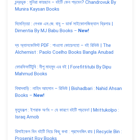
চন্দ্রভুক : মুনিরা কায়ছান – বইটি কেন পড়বেন? Chandrovuk By
Munira Kaysan Books
দিমেন্তিয়া : লেখক এম.জে. বাবু – ডার্ক সাইকোলজিক্যাল থ্রিলার |
Dimentia By MJ Babu Books –
New!
দ্য অ্যালকেমিস্ট PDF : পাওলো কোয়েলহো – বই রিভিউ | The
Alchemist : Paolo Coelho Books Bangla Anubad
ফোরফিফটিটুবি : দীপু মাহমুদ এর বই | Forefittitubi By Dipu
Mahmud Books
বিষাদবাড়ি : নাহিদ আহসান – রিভিউ | Bishadbari : Nahid Ahsan
Books –
New!
মৃত্যুকল্প : ইশরাক অর্ণব – যে কারণে বইটি পড়বেন! | Mrittukolpo :
Israq Arnob
রিসাইকেল বিন বইটি নিয়ে কিছু কথা : প্রসেনজিৎ রায় | Recycle Bin :
Prosenjit Roy Books