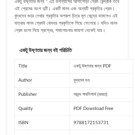
একটু উষ্ণতার জন্য ” এই উপন্যাসের আগাগোড়া প্রেম কেন্দ্রীক তবে
এই প্রেমের অংশ দুটি। একটি মানব এবং অন্যটি প্রকৃতির প্রেম।
বুদ্ধদেব গুহর লেখায় প্রকৃতির অপরুপ চিত্র মূল কেন্দ্রে থাকলেও এই
যাত্রায় মানব প্রেমই বোধহয় প্রকৃতিকে পিছে ফেলেছে। যদিও মানব
প্রেম গুলো নিয়ে প্রশ্নের, সমালোচনার জায়গা থেকেই যায়।
একটু উষ্ণতার জন্য বই পরিচিতি
Title
একটু উষ্ণতার জন্য PDF
Author
বুদ্ধদেব গুহ
Publisher
আনন্দ পাবলিশার্স (ভারত)
Quality
PDF Download Free
ISBN
9788172153731