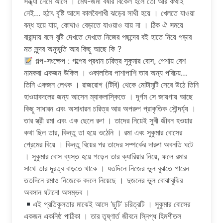
সন্ধ্যা নেমে আসে । মেঘ-জমা বর্ষার বিকেল হলে তো আর কথাই
নেই… হঠাৎ বৃষ্টি আসে কালবৈশাখী ঝড়ের সাথী হয়ে । খেলতে যাওয়া
বন্ধ হয়ে যায়, কোথাও বেড়াতে যাওয়াও যায় না । ঠিক ঐ সময়ে
বারান্দায় বসে বৃষ্টি দেখতে দেখতে নিজের পছন্দের বই হাতে নিয়ে পড়ার
মত সুন্দর অনুভূতি আর কিছু আছে কি ?
গল্প-সংক্ষেপ : গল্পের প্রধান চরিত্র সুকুমার বোস, পেশায় বেশ
নামকরা একজন উকিল । ওকালতির পাশাপাশি তার অন্য পরিচয়…
তিনি একজন লেখক । রাজরোগ (টিবি) থেকে মোটামুটি সেরে উঠে তিনি
হাওয়াবদলের জন্য আসেন ম্যাকলাস্কিতে । দূর্গম সে জায়গায় আছে
কিছু সাধারন এবং অসাধারন চরিত্র আর অপরুপ প্রাকৃতিক সৌন্দর্য্য ।
তার স্ত্রী রমা এবং এক ছেলে রুণ । তাদের নিয়েই সুখী জীবন হওয়ার
কথা ছিল তার, কিন্তু তা হয়ে ওঠেনি । রমা এবং সুকুমার বোসের
প্রেমের বিয়ে । কিন্তু বিয়ের পর তাদের সম্পর্কের দারুণ অবনতি ঘটে
। সুকুমার বোস ব্যস্ত হয়ে পড়েন তার ক্যারিয়ার নিয়ে, ফলে রমার
সাথে তার দূরত্ব বাড়তে থাকে । যতদিনে নিজের ভুল বুঝতে পারেন
ততদিনে রমাও নিজেকে বদলে নিয়েছে । দুজনের ভুল বোঝাবুঝির
অবসান ঘটানো অসম্ভব ।
এই প্রতিকূলতার মাঝেই আসে ‘ছুটি’ চরিত্রটি । সুকুমার বোসের
একজন একনিষ্ঠ পাঠিকা । তার তৃষ্ণার্ত জীবনে স্নিগ্ধ হিমশীতল