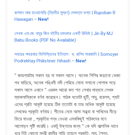
রূপবান আর হাওয়াগাড়ি (দ্বিতীয় মুদ্রণ) দেবদত্ত গুপ্ত | Rupoban R
Hawagari –
New!
লেখক এম.জে. বাবুর জিন বইটির চমৎকার একটি রিভিউ | Jin By MJ
Babu Books (PDF No Available)
সময়ের পদরেখায় ফিলিস্তিনের ইতিহাস : ড. রাগিব সারজানি | Somoyer
Podrekhay Philistiner Itihash –
New!
” জায়গায়টায় সকাল হয় না সকাল আসে। অনেক শিশির জড়ানো ভেজা
পথ মাড়িয়ে, অনেক শঙ্খিনী নদী পেরিয়ে সোনা গলানো পোশাক পড়ে
সকাল আসে এখানে ” এরকম আরো কত শত লেখার মাধ্যমে লেখক
ম্যাকলাস্কিকে বর্ণনা করেছেন। পাঠক যতোটা ছুটি, লাবু, বয়েলস, প্যাট
এদের প্রতি আকৃষ্ট হয়েছে ঠিক ততোটা বা তার অধিক আকৃষ্ট হয়েছে
লেখকের প্রকৃতি বর্ণনায়। শীতের নেমে আসা সন্ধ্যা বা পাখিদের নীড়ে
ফিরে যাওয়া , প্রকৃতির গন্ধ নেওয়া এসবকিছুই পাঠকদের মনে
আলোড়ন সৃষ্টি করেছি। একটু উষ্ণতার জন্য ” কে যদি কাল্পনিক ভাবে
ধরে নিই কোনো সুন্দরী রমনীর শাড়ি তাহলে প্রকৃতি, লাবু, শৈলন,