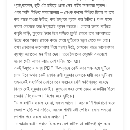
প্যাট,বয়েলস, ছুটি এই চরিত্র গুলো সেই নারীর অলংকার স্বরুপ।
এবার আসি কিঞ্চিত সমালোচনায় – লেখক কখনো নিশ্চিত ছিলো না তার
কার কাছে যাওয়া উচিত, কার উষ্ণতা গ্রহন করা উচিত। যখন যাকে
ভালো লেগেছে তার উষ্ণতাই গ্রহন করেছে। পেয়ারা তলায় দাড়িয়ে
বালুচী শাড়ি, মুক্তার ইয়ার টপে সজ্জিত সুন্দরী রমাকে তার ভালবাসতে
ইচ্ছে করে আবার রমাকে কাছে পেয়ে ছুটিকেও ভুলে যেতে মন চায়।
তখন লেখকের ভালোবাসা নিয়ে প্রশ্ন উঠে, লেখকের কাছে ভালোবাসার
ব্যাখ্যা জানতেও মন পীড়া দেয়। তবে শৈলনের প্রেমটা একপেশে
হলেও সেটা আমার কাছে বেশ সলিড মনে হয়।
একটু উষ্ণতার জন্য PDF “উপন্যাসে কেউ রমার পক্ষ হয়ে ছুটিকে
দোষ দিবে অথবা কেউ লেখক রুপী সুকুমার বোসকে দায়ী করে ছুটি রমা
দুজনকেই সহমর্মিতা দেখাবে তবে সবচেয়ে বেশি ক্ষতিগ্রস্ত হয়েছে
কিন্ত সেই সুকুমার বোসই। বুদ্ধদেব গুহর লেখা যেমন আকর্ষনীয় ছিলো
তেমনি চরিত্রায়নও। বিশেষ করে ছুটিকে।
“এ জায়গাটায় সকাল হয় না, সকাল আসে । অনেক শিশিরঝরানো ঘাসে
ভেজা পাহাড়ি পথ মাড়িয়ে, অনেক শখিনী নদী পেরিয়ে, সোনা গলানো
পোশাক পরে সকাল আসে এখানে ।”
আমার কথা : গ্রামে বিকেলের রেশ কাটতে না কাটতেই ঝুপ্ করে