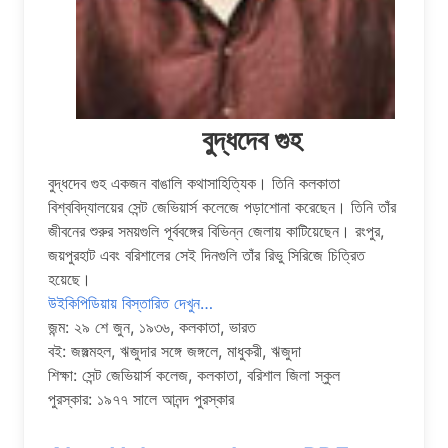
বুদ্ধদেব গুহ
বুদ্ধদেব গুহ একজন বাঙালি কথাসাহিত্যিক। তিনি কলকাতা
বিশ্ববিদ্যালয়ের সেন্ট জেভিয়ার্স কলেজে পড়াশোনা করেছেন। তিনি তাঁর
জীবনের শুরুর সময়গুলি পূর্ববঙ্গের বিভিন্ন জেলায় কাটিয়েছেন। রংপুর,
জয়পুরহাট এবং বরিশালের সেই দিনগুলি তাঁর রিভু সিরিজে চিত্রিত
হয়েছে।
উইকিপিডিয়ায় বিস্তারিত দেখুন…
জন্ম: ২৯ শে জুন, ১৯৩৬, কলকাতা, ভারত
বই: জঙ্গল্মহল, ঋজুদার সঙ্গে জঙ্গলে, মাধুকরী, ঋজুদা
শিক্ষা: সেন্ট জেভিয়ার্স কলেজ, কলকাতা, বরিশাল জিলা স্কুল
পুরস্কার: ১৯৭৭ সালে আনন্দ পুরস্কার