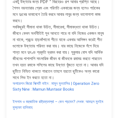
একটু উষ্ণতার জন্য PDF ” বিরহেরও গল্প আবার প্রাপ্তি আছে।
শৈলন নয়নতারার প্রেম এবং পরিণতি একবারের জন্য হলেও পাঠকের
মনে দুঃখের ভাবাবেগে তৈরি করবে আবার লাবুর জন্য ভালোলাগা কাজ
করবে।
সবকিছুরই সীমানা থাকা উচিত, সীমারেখা, সীমাবদ্ধতা থাকা উচিত।
জীবনে কেবল অর্থনীতিই সুখ আনতে পারে না যদি নিজের একজন মানুষ
না থাকে, প্রচন্ড হাড়কাঁপানো শীতে যাকে একবার আলিঙ্গন করেই শীত
গুলোকে উষ্ণতায় পরিনত করা যায়। যার কাছে নিজেকে সঁপে দিয়ে
শান্ত মনে দুদণ্ড প্রকৃতি ভ্রমন করা যায়। সুকুমার বোস যদি আর্থিক
জীবনের পাশাপাশি সাংসারিক জীবন বা জীবনকে রমাময় করতে পারতেন
তখন হয়ত রমাকে সলিলের কাছে উষ্ণতা খুঁজতে হতো না। আবার যদি
ছুটিতে নিশ্চিত থাকতে পারতেন তাহলে হয়তো ছুটিকেও অন্য কারো
সাথে লিভ ইন করতে হতো না।
অপারেশন জিরো সিক্সটি নাইন : মামুন মুনতাসির | Operation Zero
Sixty Nine : Mamun Muntasir Books
ইসলাম ও বহুজাতিক রাষ্ট্রব্যবস্থা – কেন পড়বেন? লেখক: আবদুল মুনইম
মুস্তফা হালিমাহ