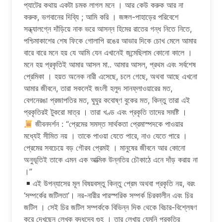
প্যাটের কথায় একটা চমক লাগল মনে । আর কেউ করুক আর না
করুক, ভগবানের দিব্যি ; আমি করি । জঙ্গল-পাহাড়ের পরিবেশে
সন্ধ্যালগ্নে দাঁড়িয়ে নাক ভরে আসন্ন হিমের রাতের গন্ধ নিতে নিতে,
পশ্চিমাকাশের শেষ ফিকে গোলাপি রঙের আভার দিকে চোখ মেলে আমার
বারে বারে মনে হয় যে আমি যেন এখানেই জন্মেছিলাম কোনো কালে ।
মনে হয় প্রকৃতিই আমার আসল মা.. আমার আসল, প্রথম এবং সর্বশেষ
প্রেমিকা । হয়ত অনেক নারী এসেছে, চলে গেছে, অথবা আছে এখনো
আমার জীবনে, তারা সকলেই জংলী হলুদ সানফ্লাওয়ারের মত,
বেগনেরঙা প্রজাপতির মত, ঘুঘুর কবোষ্ণ বুকের মত, কিন্তু তারা এই
প্রকৃতিরই টুকরো মাত্র । তারা খণ্ড এবং প্রকৃতি তাদের সমষ্টি ।
জীবনদর্শন : “প্রেমের সমস্ত সার্থকতা প্রেমাস্পদকে পাওয়ার
মধ্যেই সীমিত নয় । তাকে পাওয়া যেতে পারে, নাও যেতে পারে ।
প্রেমের সবচেয়ে বড় গৌরব প্রেমই । মানুষের জীবনে আর কোনো
অনুভূতিই তাকে এমন এক আত্মিক উন্নতির চৌকাঠে এনে দাঁড় করায় না
।”
এই উপন্যাসের মূল বিষয়বস্তু কিন্তু প্রেম অথবা প্রকৃতি নয়, বরং
‘সম্পর্কের জটিলতা’। নর-নারীর পারস্পরিক সম্পর্ক চিরকালীন এবং চির
জটিল । সেই চির জটিল সম্পর্ককে বিভিন্ন দিক থেকে বিচার-বিশ্লেষণ
করে দেখছেন লেখক বুদ্ধদেব গুহ । তার লেখায় যেমনি প্রকৃতির