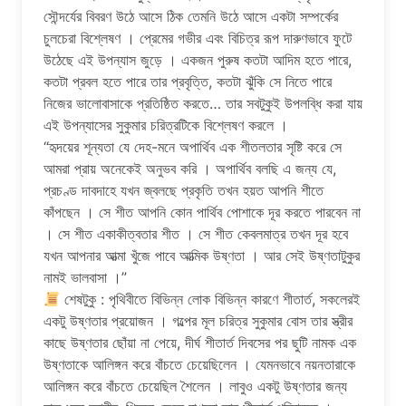
সৌন্দর্যের বিবরণ উঠে আসে ঠিক তেমনি উঠে আসে একটা সম্পর্কের
চুলচেরা বিশ্লেষণ । প্রেমের গভীর এবং বিচিত্র রূপ দারুণভাবে ফুটে
উঠেছে এই উপন্যাস জুড়ে । একজন পুরুষ কতটা আদিম হতে পারে,
কতটা প্রবল হতে পারে তার প্রবৃত্তি, কতটা ঝুঁকি সে নিতে পারে
নিজের ভালোবাসাকে প্রতিষ্ঠিত করতে… তার সবটুকুই উপলব্ধি করা যায়
এই উপন্যাসের সুকুমার চরিত্রটিকে বিশ্লেষণ করলে ।
“হৃদয়ের শূন্যতা যে দেহ-মনে অপার্থিব এক শীতলতার সৃষ্টি করে সে
আমরা প্রায় অনেকেই অনুভব করি । অপার্থিব বলছি এ জন্য যে,
প্রচণ্ড দাবদাহে যখন জ্বলছে প্রকৃতি তখন হয়ত আপনি শীতে
কাঁপছেন । সে শীত আপনি কোন পার্থিব পোশাকে দূর করতে পারবেন না
। সে শীত একাকীত্বতার শীত । সে শীত কেবলমাত্র তখন দূর হবে
যখন আপনার আত্মা খুঁজে পাবে আত্মিক উষ্ণতা । আর সেই উষ্ণতাটুকুর
নামই ভালবাসা ।”
শেষটুকু : পৃথিবীতে বিভিন্ন লোক বিভিন্ন কারণে শীতার্ত, সকলেরই
একটু উষ্ণতার প্রয়োজন । গল্পের মূল চরিত্র সুকুমার বোস তার স্ত্রীর
কাছে উষ্ণতার ছোঁয়া না পেয়ে, দীর্ঘ শীতার্ত দিবসের পর ছুটি নামক এক
উষ্ণতাকে আলিঙ্গন করে বাঁচতে চেয়েছিলেন । যেমনভাবে নয়নতারাকে
আলিঙ্গন করে বাঁচতে চেয়েছিল শৈলেন । লাবুও একটু উষ্ণতার জন্য