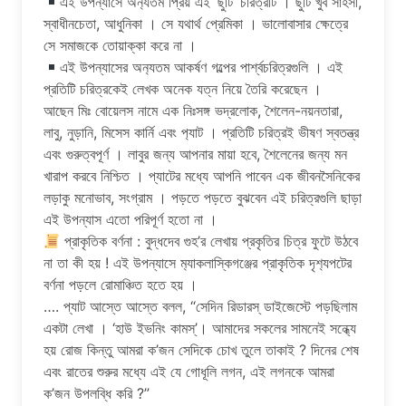
এই উপন্যাসে অন‍্যতম প্রিয় এই ‘ছুটি’ চরিত্রটি । ছুটি খুব সাহসী,
স্বাধীনচেতা, আধুনিকা । সে যথার্থ প্রেমিকা । ভালোবাসার ক্ষেত্রে
সে সমাজকে তোয়াক্কা করে না ।
এই উপন্যাসের অন‍্যতম আকর্ষণ গল্পের পার্শ্বচরিত্রগুলি । এই
প্রতিটি চরিত্রকেই লেখক অনেক যত্ন নিয়ে তৈরি করেছেন ।
আছেন মিঃ বোয়েলস নামে এক নিঃসঙ্গ ভদ্রলোক, শৈলেন-নয়নতারা,
লাবু, নুড়ানি, মিসেস কার্নি এবং প‍্যাট । প্রতিটি চরিত্রই ভীষণ স্বতন্ত্র
এবং গুরুত্বপূর্ণ । লাবুর জন্য আপনার মায়া হবে, শৈলেনের জন্য মন
খারাপ করবে নিশ্চিত । প্যাটের মধ্যে আপনি পাবেন এক জীবনসৈনিকের
লড়াকু মনোভাব, সংগ্রাম । পড়তে পড়তে বুঝবেন এই চরিত্রগুলি ছাড়া
এই উপন্যাস এতো পরিপূর্ণ হতো না ।
প্রাকৃতিক বর্ণনা : বুদ্ধদেব গুহ’র লেখায় প্রকৃতির চিত্র ফুটে উঠবে
না তা কী হয় ! এই উপন্যাসে ম‍্যাকলাস্কিগঞ্জের প্রাকৃতিক দৃশ‍্যপটের
বর্ণনা পড়লে রোমাঞ্চিত হতে হয় ।
…. প্যাট আস্তে আস্তে বলল, “সেদিন রিডারস্ ডাইজেস্টে পড়ছিলাম
একটা লেখা । ‘হাউ ইভনিং কামস্‌’। আমাদের সকলের সামনেই সন্ধ্যে
হয় রোজ কিন্তু আমরা ক’জন সেদিকে চোখ তুলে তাকাই ? দিনের শেষ
এবং রাতের শুরুর মধ্যে এই যে গোধূলি লগন, এই লগনকে আমরা
ক’জন উপলব্ধি করি ?”