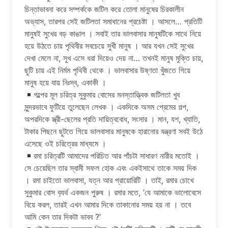
চিন্তাভাবনা করে সম্পর্ককে জটিল করে তোলা মানুষের চিরকালীন
অভ‍্যাস, তারপর সেই জটিলতা সমাধানের প্রচেষ্টা । আসলে… প্রতিটি
মানুষই সুখের বড় কাঙাল । সবাই তার ভালবাসার মানুষটিকে সাথে নিয়ে
হয়ে উঠতে চায় পৃথিবীর সবচেয়ে সুখী মানুষ । আর যখন সেই সুখের
দেখা মেলে না, সুখ এসে ধরা দিয়েও দেয় না… তখনই মানুষ মুক্তি চায়,
ছুটি চায় এই নির্মম পৃথিবী থেকে । ভালবাসার উষ্ণতা খুঁজতে গিয়ে
মানুষ হয়ে যায় নিঃস্ব, একাকী ।
গল্পের মূল চরিত্র সুকুমার বোসের মনস্তাত্ত্বিক জটিলতা খুব
সুন্দরভাবে ফুটিয়ে তুলেছেন লেখক । একদিকে অসম প্রেমের গল্প,
অপরদিকে স্ত্রী-ছেলের প্রতি দায়িত্ববোধ, সংসার । মান, যশ, খ্যাতি,
টাকার পিছনে ছুটতে গিয়ে ভালবাসার মানুষকে হারানোর যন্ত্রণা সবই উঠে
এসেছে ওই চরিত্রের মাধ্যমে ।
রমা চরিত্রটি আমাদের পরিচিত আর পাঁচটা সাধারণ নারীর মতোই ।
সে চেয়েছিল তার স্বামী সফল হোক এবং একইসাথে তাকে সময় দিক
। রমা চাইতো ভালবাসা, যত্ন আর প্রায়োরিটি । তাই, রমার চোখে
সুকুমার বোস ব‍্যর্থ একজন পুরুষ । রমার মতে, ’যে আমাকে ভালোবেসে
বিয়ে করল, তারই এখন আমার দিকে তাকানোর সময় হয় না । তবে
আমি কেন তার দিকটা ভাবব ?’