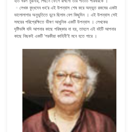
হাত ধরল নুরানীর, পিছনে ফেলে রাখলো তার শীতার্ত পরিবারকে ।
লেখক বুদ্ধদেব গুহ’র এই উপন্যাস শেষ করে অদ্ভুত রকমের একটা
ভালোলাগার অনুভূতিতে ডুবে ছিলাম বেশ কিছুদিন । এই উপন্যাস সেই
সময়ের পরিপ্রেক্ষিতে ভীষণ আধুনিক একটি উপন্যাস । লেখকের
দৃষ্টিভঙ্গি যদি আপনার কাছে পরিষ্কার না হয়, তাহলে এই বইটি আপনার
কাছে নিছকই একটি ‘পরকীয়া কাহিনী’ই মনে হতে পারে ।