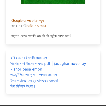
Google drive থেকে পড়ুন
অথবা সরাসরি
ডাউনলোড করুন
বইপাও থেকে আপনি আর কি কি কন্টেন্ট পেতে চান?
রাকিব নামের ইসলামি বাংলা অর্থ
কিশোর পাশা ইমনের জাদুঘর pdf | jadughar novel by
kishor pasa emon
পাণ্ডুলিপির শেষ পৃষ্ঠা – পায়েল রায় পার্থ
ইলম অর্জনের ক্ষেত্রে তাকওয়ার গুরুত্ব!
শির্ক মিশ্রিত উৎসব !