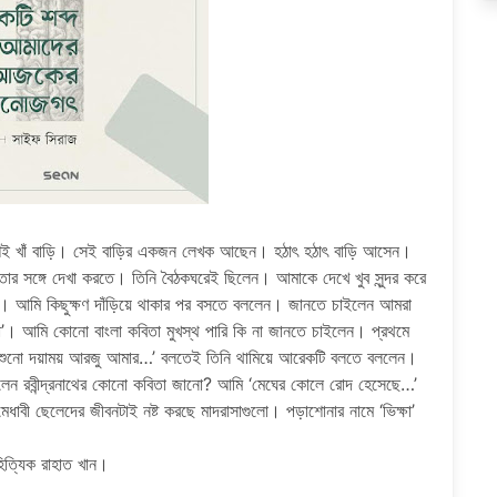
 পাশেই খাঁ বাড়ি। সেই বাড়ির একজন লেখক আছেন। হঠাৎ হঠাৎ বাড়ি আসেন।
 সঙ্গে দেখা করতে। তিনি বৈঠকঘরেই ছিলেন। আমাকে দেখে খুব সুন্দর করে
 আমি কিছুক্ষণ দাঁড়িয়ে থাকার পর বসতে বললেন। জানতে চাইলেন আমরা
 তো’। আমি কোনো বাংলা কবিতা মুখস্থ পারি কি না জানতে চাইলেন। প্রথমে
 ‘শুনো দয়াময় আরজু আমার…’ বলতেই তিনি থামিয়ে আরেকটি বলতে বললেন।
েন রবীন্দ্রনাথের কোনো কবিতা জানো? আমি ‘মেঘের কোলে রোদ হেসেছে…’
বী ছেলেদের জীবনটাই নষ্ট করছে মাদরাসাগুলো। পড়াশোনার নামে ‘ভিক্ষা’
িত্যিক রাহাত খান।