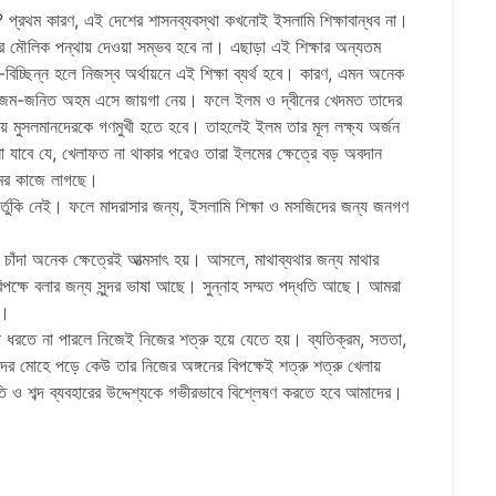
া? প্রথম কারণ, এই দেশের শাসনব্যবস্থা কখনোই ইসলামি শিক্ষাবান্ধব না।
ামের মৌলিক পন্থায় দেওয়া সম্ভব হবে না। এছাড়া এই শিক্ষার অন্যতম
চ্ছিন্ন হলে নিজস্ব অর্থায়নে এই শিক্ষা ব্যর্থ হবে। কারণ, এমন অনেক
 এলিটিজম-জনিত অহম এসে জায়গা নেয়। ফলে ইলম ও দ্বীনের খেদমত তাদের
ায় মুসলমানদেরকে গণমুখী হতে হবে। তাহলেই ইলম তার মূল লক্ষ্য অর্জন
াবে যে, খেলাফত না থাকার পরেও তারা ইলমের ক্ষেত্রে বড় অবদান
েমের কাজে লাগছে।
র ভর্তুকি নেই। ফলে মাদরাসার জন্য, ইসলামি শিক্ষা ও মসজিদের জন্য জনগণ
 চাঁদা অনেক ক্ষেত্রেই আত্মসাৎ হয়। আসলে, মাথাব্যথার জন্য মাথার
িপক্ষে বলার জন্য সুন্দর ভাষা আছে। সুন্নাহ সম্মত পদ্ধতি আছে। আমরা
ই।
সটা ধরতে না পারলে নিজেই নিজের শত্রু হয়ে যেতে হয়। ব্যতিক্রম, সততা,
দের মোহে পড়ে কেউ তার নিজের অঙ্গনের বিপক্ষেই শত্রু শত্রু খেলায়
তি ও শব্দ ব্যবহারের উদ্দেশ্যকে গভীরভাবে বিশ্লেষণ করতে হবে আমাদের।