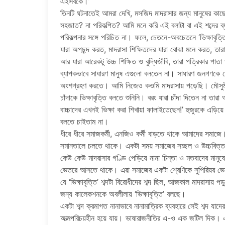
এইসবকে।’
তিনটি ঘটনাতেই আমরা দেখি, মসজিদ মাদরাসার জন্য মানুষের কাছে 
সহজাত? না পরিকল্পিত? আমি মনে করি এই বলাটা বা এই শব্দের ব্য
পরিকল্পনার সঙ্গে পরিচিত না। ফলে, চেতনে-অবচেতনে ‘ভিক্ষাবৃত
যারা অপছন্দ করত, মাদরাসা শিক্ষিতদের যারা বোঝা মনে করত, তার
আর যারা আরেকটু উচ্চ শিক্ষিত ও বুদ্ধিজীবি, তারা পত্রিকার পা
ব্যাপকভাবে সাধারণ মানুষ এগুলো বলতেন না। সাধারণ জনগণকে দেখ
অংশগ্রহণ করতে। আমি নিজেও কওমি মাদরাসায় পড়েছি। মৌসুমী
চাঁদাকে ভিক্ষাবৃত্তি বলতে শুনিনি। বরং যারা চাঁদা দিতেন না
বাচ্চাদের এখনই ভিক্ষা করা শিখায়া ফালাইতেছেন!’ হুজুরকে এড
বলতে চাইতাম না।
ধীরে ধীরে সমাজকর্মী, এনজিও কর্মী বাড়তে থাকে আমাদের সমাজে। শি
সমানতালে চলতে থাকে। একটা সময় সমাজের সচ্ছল ও উচ্চবিত্ত প
কেউ কেউ মাদরাসার গণ্ডি পেড়িয়ে নানা চিন্তা ও মতবাদের মান
ভেতরে আসতে থাকে। এরা সমাজের একটা শ্রেণিকে সুপিরিয়র ভ
যে ‘ভিক্ষাবৃত্তি’ শব্দটা বিরোধীদের শব্দ ছিল, আজকাল মাদরাসায়
জন্য কালেকশনকে অবলীলায় ‘ভিক্ষাবৃত্তি’ বলছে।
একটা শব্দ ক্রমাগত নানাভাবে নানামাত্রিক ব্যবহারে সেই শব্দ যা
আত্মপরিচয়হীন হয়ে যায়। ভাষারাজনীতির এ-ও এক জটিল দিক। এই