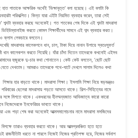
হাত পাতাকে আক্ষরিক অর্থেই ‘ভিক্ষাবৃত্ত’ বলা হয়েছে। এই বলাটা কি
বহারটা পরিকল্পিত। কিন্ত যারা এইটা নিয়মিত ব্যবহার করেন, তারা সেই
্তি’ শব্দটা ব্যবহার করছে অনেকেই। গত শতকের শেষ দিকে এই শব্দটা মাদরাসা
া ডিহিউম্যানাইজ করতে কোমল শিক্ষার্থীদের সামনে এই শব্দ ব্যবহার করত।
তা ও ক্লাস লেকচারে বলতেন।
েছি মাদরাসার কালেকশনে ধান, চাল, টাকা দিয়ে নানান উপায়ে স্বতঃস্ফূর্ত
 ধান কালেকশন করতে গিয়েছি। যাঁরা চাঁদা দিতেন তাদেরকে কখনোই এইসব
 তারা আমাদের হুজুরকে দু-চার কথা শোনাতেন। কেউ কেউ বলতেন, ‘ছোট ছোট
়িয়ে যেতে দেখতাম। আমরাও তাদেরকে পথে-ঘাটে দেখলে সালাম দিলেও কথা
ক্ষার হার বাড়তে থাকে। মাদরাসা শিক্ষা। ইসলামি শিক্ষা নিয়ে ষড়যন্ত্রও
রিবারের ছেলেরা মাদরাসায় পড়তে আসতে থাকে। শিল্প-সিহিত্যের নামে
ুষের সঙ্গে মিশতে থাকে। একধরনের হীনম্মন্যজাত আভিজাত্য কারো কারো
েবে নিজেদেরকে ইনফেরিয়র ভাবতে থাকে।
 পড়ুয়া এবং পড়া শেষ করা অনেকেই আত্মসমালোচনার নামে মাদরাসা মসজিদের
দের বিপক্ষে তারাও ব্যবহার করতে থাকে। আর আত্মপ্রবঞ্চিত হতে হতে
 রাজনীতিটা ধরতে না পারলে নিজেই নিজের প্রতিপক্ষ হয়ে, নিজের সর্বনাশ