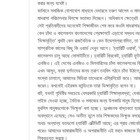
করার জন্য যথেষ্ট।
বর্তমানে সমাজিক যোগাযোগ মাধ্যমে দেদারসে তরুণ আলেম ও মাদরাস
মাদরাসা পরিচালনার বিপক্ষে মতামত দিচ্ছেন। অধিকাংশ ক্ষেত্রেই
সেই প্রতিবাদীদের অনেকেই শিক্ষাজীবন শেষ করে কওমি মাদরাসার শ
কেন চাঁদা ও কালেকশন বাংলাদেশের প্রেক্ষাপটে এড়ানো সম্ভ
‘ভিক্ষাবৃত্তি’ শব্দটা কেন রাজনৈতিক ও কেন উদ্দেশ্যপ্রণোদিত, তা
সাম্প্রতিক কালের কিছু কি ওয়ার্ড দেখুন আগে। ‘চ্যারিটি ওয়ার্ক’, ‘
কালেকশন চালু আছে সোসাইটিতে। চ্যারিটি ক্রিকেট, চ্যারিটি ফুটবল
এনজিও। এই দেশের এনজিও ও মিশনারিদের চাঁদা কালেকশনের ব
এখন আসুন, বন্যা দুর্গতদের জন্য ত্রাণ তহবিল গঠনে চাঁদা উঠাল
সংস্থা চালালে; আমাদের মিডিয়া তাদেরকে এপ্রিশিয়েট করে। 
করেন। কখনোই এইরকম ফান্ডিংকে তারা ভিক্ষাবৃত্তি বলেন না।
বাট, যখনই পৃথিবীর সবচেয়ে বেসরকারি চ্যারিটি শিক্ষাব্যবস্থা; য
লাইফ দেওয়া হচ্ছে, নৈতিক ও সমাজের জন্য উপকারি মানুষ হিসেব
মুখলিস মানুষগুলোকে ‘ভিক্ষুক’ বলা হচ্ছে। দুঃখজনক বাস্তবতা হচ
অবস্থানে এসেছে; সেও অতীত ভুলে তার শিক্ষকদের ভিক্ষুক বল
অথচ অন্যান্য যতগুলো চ্যারিটি এক্টিভিটি আছে; এর প্রায় কোনো
পরেও আমাদের ভাষারাজনীতি ও অপরাজনীতি এই মহান কাজকে ভিক্ষাবৃ
শিকড়চ্যুত করছে।