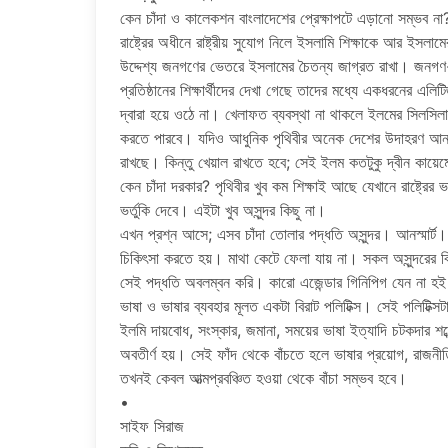
কেন চাঁদা ও কালেকশন বাংলাদেশের প্রেক্ষাপটে এড়ানো সম্ভব ন
রাষ্ট্রের অধীনে রাষ্ট্রীয় সুযোগ নিলে ইসলামি শিক্ষাকে আর ইসল
উদ্দেশ্য জনগণের ভেতরে ইসলামের চৈতন্য জাগ্রত রাখা। জনগণ-বি
প্রতিষ্ঠানের শিক্ষার্থীদের দেখা গেছে তাদের মধ্যে একধরনের
দ্বারা হয়ে ওঠে না। খেলাফত ব্যবস্থা না থাকলে ইলমের সিলসিল
করতে পারবে। যদিও আধুনিক পৃথিবীর অনেক দেশের উদাহরণ আনা য
রাখছে। কিন্তু খেয়াল রাখতে হবে; সেই ইলম কতটুকু দ্বীন কায়
কেন চাঁদা দরকার? পৃথিবীর খুব কম শিক্ষাই আছে যেখানে রাষ্ট্রে
ভর্তুকি দেবে। এইটা খুব অসুন্দর কিছু না।
এখন প্রশ্ন আসে; এসব চাঁদা তোলার পদ্ধতি অসুন্দর। আনস্মার্ট।
চিকিৎসা করতে হয়। মাথা কেটে ফেলা যায় না। সকল অসুন্দরের ব
সেই পদ্ধতি অবলম্বন করি। কারো এজেন্ডার গিনিপিগ যেন না হ
ভাষা ও ভাষার ব্যবহার মূলত একটা বিরাট পলিটিক্স। সেই পলিটিক্
ইলমি দায়বোধ, সংস্কার, জমানা, সময়ের ভাষা ইত্যাদি চটকদার শব্
অবতীর্ণ হয়। সেই ফাঁদ থেকে বাঁচতে হলে ভাষার প্রয়োগ, রাজনী
তখনই কেবল আত্মপ্রবঞ্চিত হওয়া থেকে বাঁচা সম্ভব হবে।
•
সাইফ সিরাজ