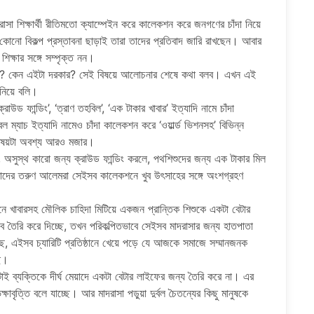
া শিক্ষার্থী রীতিমতো ক্যাম্পেইন করে কালেকশন করে জনগণের চাঁদা নিয়ে
 কোনো বিকল্প প্রস্তাবনা ছাড়াই তারা তাদের প্রতিবাদ জারি রাখছেন। আবার
িক্ষার সঙ্গে সম্পৃক্ত নন।
ব নয়? কেন এইটা দরকার? সেই বিষয়ে আলোচনার শেষে কথা বলব। এখন এই
 নিয়ে বলি।
ক্রাউড ফান্ডিং’, ‘ত্রাণ তহবিল’, ‘এক টাকার খাবার’ ইত্যাদি নামে চাঁদা
 ম্যাচ ইত্যাদি নামেও চাঁদা কালেকশন করে ‘ওয়ার্ল্ড ভিশনসহ’ বিভিন্ন
িষয়টা অবশ্য আরও মজার।
ে, অসুস্থ কারো জন্য ক্রাউড ফান্ডিং করলে, পথশিশুদের জন্য এক টাকার মিল
আমাদের তরুণ আলেমরা সেইসব কালেকশনে খুব উৎসাহের সঙ্গে অংশগ্রহণ
েখানে খাবারসহ মৌলিক চাহিদা মিটিয়ে একজন প্রান্তিক শিশুকে একটা বেটার
ে তৈরি করে দিচ্ছে, তখন পরিকল্পিতভাবে সেইসব মাদরাসার জন্য হাতপাতা
্ছে, এইসব চ্যারিটি প্রতিষ্ঠানে খেয়ে পড়ে যে আজকে সমাজে সম্মানজনক
ছে।
টাই ব্যক্তিকে দীর্ঘ মেয়াদে একটা বেটার লাইফের জন্য তৈরি করে না। এর
ত্তি বলে যাচ্ছে। আর মাদরাসা পড়ুয়া দুর্বল চৈতন্যের কিছু মানুষকে