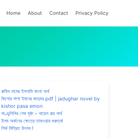
Home
About
Contact
Privacy Policy
রাকিব নামের ইসলামি বাংলা অর্থ
কিশোর পাশা ইমনের জাদুঘর pdf | jadughar novel by
kishor pasa emon
পাণ্ডুলিপির শেষ পৃষ্ঠা – পায়েল রায় পার্থ
ইলম অর্জনের ক্ষেত্রে তাকওয়ার গুরুত্ব!
শির্ক মিশ্রিত উৎসব !