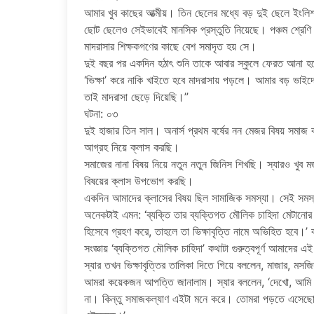
আমার খুব কাছের আত্মীয়। তিন ছেলের মধ্যে বড় দুই ছেলে ইংলি
ছোট ছেলেও সেইভাবেই মানসিক প্রস্তুতি নিয়েছে। পঞ্চম শ্রেণি 
মাদরাসার শিক্ষকগণের কাছে বেশ সমাদৃত হয় সে।
দুই বছর পর একদিন হঠাৎ শুনি তাকে আবার স্কুলে ফেরত আনা হয
‘ভিক্ষা’ করে নাকি খাইতে হবে মাদরাসায় পড়লে। আমার বড় ভ
তাই মাদরাসা ছেড়ে দিয়েছি।”
ঘটনা: ০৩
দুই হাজার তিন সাল। অনার্স প্রথম বর্ষের নন মেজর বিষয় সমাজ 
আগ্রহ নিয়ে ক্লাস করছি।
সমাজের নানা বিষয় নিয়ে নতুন নতুন জিনিস শিখছি। স্যারও খুব 
বিষয়ের ক্লাস উপভোগ করছি।
একদিন আমাদের ক্লাসের বিষয় ছিল সামাজিক সমস্যা। সেই সমস্যার 
অনেকটাই এমন: ‘ব্যক্তি তার ব্যক্তিগত মৌলিক চাহিদা মেটানোর 
হিসেবে গ্রহণ করে, তাহলে তা ভিক্ষাবৃত্তি নামে অভিহিত হবে।
সংজ্ঞায় ‘ব্যক্তিগত মৌলিক চাহিদা’ কথাটা গুরুত্বপূর্ণ আমাদের 
স্যার তখন ভিক্ষাবৃত্তির তালিকা দিতে গিয়ে বললেন, মাজার, মসজ
আমরা কয়েকজন আপত্তি জানালাম। স্যার বললেন, ‘দেখো, আমি ন
না। কিন্তু সমাজকল্যাণ এইটা মনে করে। তোমরা পড়তে এসেছো। 