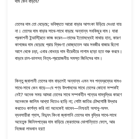
দাম কেন বাড়বে?
তেলের দাম তো বেড়েছে; ভবিষ্যতে আরো বাড়ার আশংকা উড়িয়ে দেওয়া যায় 
না। তেলের দাম বাড়ার সাথে-সাথে বাড়ছে অন্যান্য সবকিছুর দাম। যারা 
প্রকাশনী ইন্ডাস্ট্রিতে কাজ করেন—তাদের ইতোমধ্যেই মাথায় হাত, কারণ 
কাগজের দাম বেড়েছে প্রায় দ্বিগুণ! ভোজ্যতেল আর সবজীর বাজার ছিলো 
আগে থেকে চড়া, এবার বোধহয় দাম ধীরেধীরে লাগাম ছাড়া হতে শুরু করবে। 
বাড়বে চাল-ডালসহ নিত্য-প্রয়োজনীয় সমস্ত জিনিসের দাম।
কিন্তু জ্বালানী তেলের দাম বাড়লেই অন্যান্য এমন সব পন্যদ্রব্যের দামও 
সাথে-সাথে কেন বাড়ে—যে পণ্য উৎপাদনের সাথে তেলের কোনো সম্পর্কই 
নেই? অনেক সময় আমরা তেলের সাথে সম্পর্কহীন পন্যের দামবৃদ্ধির কারণে 
অনেককে জালিম আখ্যা দিতেও ছাড়ি না; গোটা জাতির চৌদ্দগোষ্ঠি উদ্ধার 
করতেও কার্পন্য করি না! অনেকেই ভাবেন—নিশ্চয়ই অসাধু-অসৎ 
ব্যবসায়ীরা গ্যাস, বিদ্যুৎ কিংবা জ্বালানি তেলের দাম বৃদ্ধির সাথে-সাথে 
অহেতুক জিনিসপত্রের দাম বাড়িয়ে ক্রেতাদের ভোগান্তিতে ফেলে, আর 
নিজেরা লাভবান হয়!!