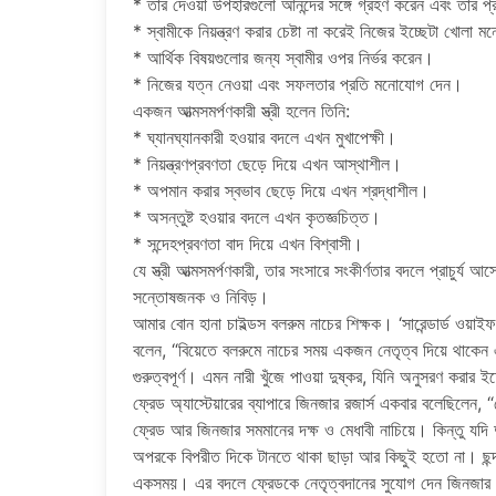
* তার দেওয়া উপহারগুলো আনন্দের সঙ্গে গ্রহণ করেন এবং তার প
* স্বামীকে নিয়ন্ত্রণ করার চেষ্টা না করেই নিজের ইচ্ছেটা খোল
* আর্থিক বিষয়গুলোর জন্য স্বামীর ওপর নির্ভর করেন।
* নিজের যত্ন নেওয়া এবং সফলতার প্রতি মনোযোগ দেন।
একজন আত্মসমর্পণকারী স্ত্রী হলেন তিনি:
* ঘ্যানঘ্যানকারী হওয়ার বদলে এখন মুখাপেক্ষী।
* নিয়ন্ত্রণপ্রবণতা ছেড়ে দিয়ে এখন আস্থাশীল।
* অপমান করার স্বভাব ছেড়ে দিয়ে এখন শ্রদ্ধাশীল।
* অসন্তুষ্ট হওয়ার বদলে এখন কৃতজ্ঞচিত্ত।
* সন্দেহপ্রবণতা বাদ দিয়ে এখন বিশ্বাসী।
যে স্ত্রী আত্মসমর্পণকারী, তার সংসারে সংকীর্ণতার বদলে প্রাচু
সন্তোষজনক ও নিবিড়।
আমার বোন হানা চাইল্ডস বলরুম নাচের শিক্ষক। ‘সারেন্ডার্ড ওয়াই
বলেন, “বিয়েতে বলরুমে নাচের সময় একজন নেতৃত্ব দিয়ে থাকে
গুরুত্বপূর্ণ। এমন নারী খুঁজে পাওয়া দুষ্কর, যিনি অনুসরণ করার
ফ্রেড অ্যাস্টেয়ারের ব্যাপারে জিনজার রজার্স একবার বলেছিলে
ফ্রেড আর জিনজার সমমানের দক্ষ ও মেধাবী নাচিয়ে। কিন্তু যদি 
অপরকে বিপরীত দিকে টানতে থাকা ছাড়া আর কিছুই হতো না। ছ
একসময়। এর বদলে ফ্রেডকে নেতৃত্বদানের সুযোগ দেন জিনজার। ত