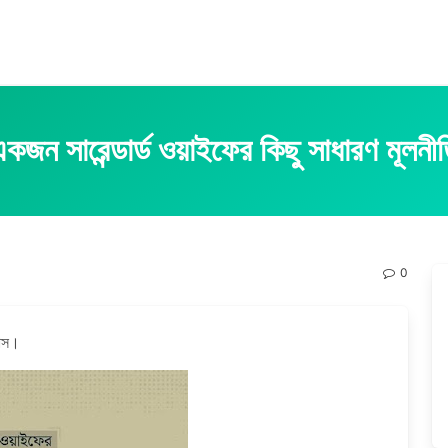
কজন সারেন্ডার্ড ওয়াইফের কিছু সাধারণ মূলনী
0
কাস।