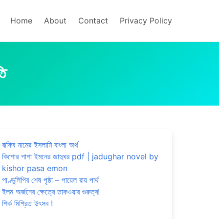
Home
About
Contact
Privacy Policy
তি
রাকিব নামের ইসলামি বাংলা অর্থ
কিশোর পাশা ইমনের জাদুঘর pdf | jadughar novel by
kishor pasa emon
পাণ্ডুলিপির শেষ পৃষ্ঠা – পায়েল রায় পার্থ
ইলম অর্জনের ক্ষেত্রে তাকওয়ার গুরুত্ব!
শির্ক মিশ্রিত উৎসব !