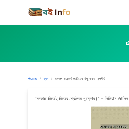
Skip
to
content
এ
Home
ব্লগ
একজন সারেন্ডার্ড ওয়াইফের কিছু সাধারণ মূলনীতি
“সৎকাজ নিজেই নিজের শ্রেষ্ঠতম পুরস্কার।” – সিলিয়াস ইটালি