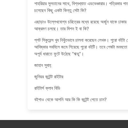
শাহরিয়ার সুলতানের সাথে, বিশ্বখ্যাত এডভেঞ্চারার। পত্রিকার পাত
চলেছেন কিছু একটা কিন্তু সেটা কি?
এছাড়াও উল্লেখযোগ্য চরিত্রের মধ্যে রয়েছে অর্জুন যাকে ঢাকায়
আক্রমণ চলছে। তার মিশন ই বা কি?
প্লট সিকুয়েন্স খুব নিখুঁতভাবে চালনা করেছেন লেখক। পুরো বইটা 
আবিষ্কার সবমিলে জমে গিয়েছে পুরো বইটি। তবে শেষটা মনমতো হয়
অপূর্ব ধারাতে ফুটে উঠেছে “ঋভু”।
জাহান সুবাহ্
জুনিয়র কন্টেন্ট রাইটার
রাইটার্স ক্লাব বিডি
বইপাও থেকে আপনি আর কি কি কন্টেন্ট পেতে চান?