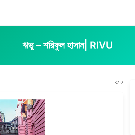
ঋভু – শরিফুল হাসান| RIVU
0