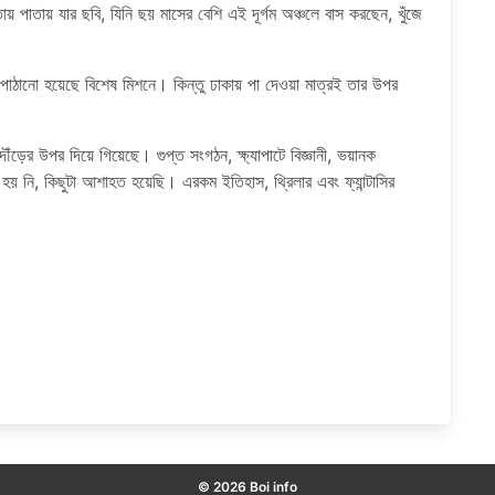
ায় পাতায় যার ছবি, যিনি ছয় মাসের বেশি এই দূর্গম অঞ্চলে বাস করছেন, খুঁজে
 পাঠানো হয়েছে বিশেষ মিশনে। কিন্তু ঢাকায় পা দেওয়া মাত্রই তার উপর
দৌঁড়ের উপর দিয়ে গিয়েছে। গুপ্ত সংগঠন, ক্ষ্যাপাটে বিজ্ঞানী, ভয়ানক
 নি, কিছুটা আশাহত হয়েছি। এরকম ইতিহাস, থ্রিলার এবং ফ্যান্টাসির
© 2026 Boi info