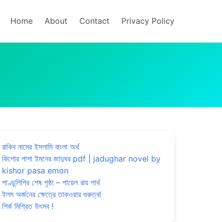
Home
About
Contact
Privacy Policy
রাকিব নামের ইসলামি বাংলা অর্থ
কিশোর পাশা ইমনের জাদুঘর pdf | jadughar novel by
kishor pasa emon
পাণ্ডুলিপির শেষ পৃষ্ঠা – পায়েল রায় পার্থ
ইলম অর্জনের ক্ষেত্রে তাকওয়ার গুরুত্ব!
শির্ক মিশ্রিত উৎসব !