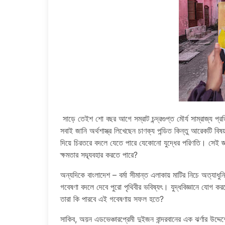
সাড়ে তেইশ শো বছর আগে সম্রাট চন্দ্রগুপ্ত মৌর্য সাম্রাজ্য প্
সবাই জানি অর্থশাস্ত্র লিখেছেন চাণক্য পন্ডিত কিন্তু আরেকটি বিষ
দিয়ে চিরতরে বদলে যেতে পারে যেকোনো যুদ্ধের পরিণতি। সেই 
ক্ষমতার সদ্ব্যবহার করতে পারে?
অন্যদিকে বাংলাদেশ – বর্মা সীমান্ত এলাকায় মাটির নিচে অত্যাধ
গবেষণা বদলে দেবে পুরো পৃথিবীর ভবিষ্যৎ। যুদ্ধবিজ্ঞানে যোগ ক
তারা কি পারবে এই গবেষণায় সফল হতে?
সাকিব, অয়ন এডভেঞ্চারপ্রেমী দুইজন বান্দরবানের এক ঝর্ণার উদ্