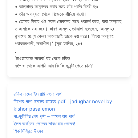
• আল্লাহর আনুগত্য করার সময় তাঁর প্রতি বিনয়ী হও।
• তাঁর অবাধ্যতা থেকে নিজেকে বাঁচিয়ে রাখো।
• তোমার বিষয়ে ওই সকল লোকদের সাথে পরামর্শ করো, যারা আল্লাহ
তাআলাকে ভয় করে। কারণ আল্লাহ তাআলা বলেছেন, ‘আল্লাহর
বান্দাদের মধ্যে কেবল আলেমরাই তাকে ভয় করে। নিশ্চয় আল্লাহ
পরাক্রমশালী, ক্ষমাশীল।’ (সুরা ফাতির, ২৮)
.
‘মাওয়ায়েজে সাহাবা’ বই থেকে চয়িত।
বইপাও থেকে আপনি আর কি কি কন্টেন্ট পেতে চান?
রাকিব নামের ইসলামি বাংলা অর্থ
কিশোর পাশা ইমনের জাদুঘর pdf | jadughar novel by
kishor pasa emon
পাণ্ডুলিপির শেষ পৃষ্ঠা – পায়েল রায় পার্থ
ইলম অর্জনের ক্ষেত্রে তাকওয়ার গুরুত্ব!
শির্ক মিশ্রিত উৎসব !