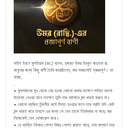
সাইদ ইবনে মুসাইয়াব (রহ.) বলেন, হজরত উমর ইবনুল খাত্তাব রা.
মানুষের জন্য কিছু বাণী তৈরি করেছিলেন, যার সবগুলোই প্রজ্ঞাপূর্ণ। তা
হচ্ছে,
.
• মুসলমানের মুখ থেকে বের হওয়া কোনো কথার যতক্ষণ পর্যন্ত ভালো
উদ্দেশ্য নেওয়া যাবে ততক্ষণ তুমি তার ব্যাপারে মন্দ ধারণা করবে না।
• কোনো ব্যক্তি নিন্দনীয় কর্মে লিপ্ত হওয়ার ফলে তার প্রতি যদি কেউ
মন্দ ধারণা করে তাহলে এর জন্য সে যেন তাকে তিরস্কার না করে, বরং
নিজেকেই যেন দোষারোপ করে।
• যে ব্যক্তি নিজের গোপন বিষয় গোপন রাখতে পারে, তার কল্যাণ তার