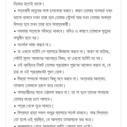
নিজের হাতেই থাকে।
• সত্যবাদী মানুষের সঙ্গে চলাফেরা করবে। কারণ তোমার অবস্থা যখন
ভালো থাকবে তখন তারা হবে তোমার সৌন্দর্য আর যখন তোমার অবস্থা
বিপন্ন হবে তখন তারা হবে সাহায্যকারী।
• সবসময় সত্যকে আঁকড়ে থাকবে। যদিও এ কারণে তোমাকে মৃত্যুর
সম্মুখীন হতে হয়।
• অনর্থক কাজ করবে না।
• যা এখনো ঘটেনি সে ব্যাপারে জিজ্ঞাসা করবে না। কারণ যা ঘটেছে,
সেটাই মূলত আমাদের আলোচ্য বিষয়, যা এখনো ঘটেনি তা নয়।
• ওই ব্যক্তির নিকট তোমার প্রয়োজন পূরণের আবেদন করবে না, যে
চায় না ওই প্রয়োজনটা পূরণ হোক।
• মিথ্যা শপথকে সাধারণ কিছু মনে করবে না। অন্যথায় আল্লাহ
তাআলা তোমাকে ধ্বংস করে দেবেন।
• পাপাচারীদের সাথে ওঠাবসা করবে না। তা না হলে তাদের পাপাচার
তোমার মধ্যে চলে আসবে।
• শত্রু থেকে দূরে থাকবে।
• বিশ্বস্ত ছাড়া সকল বন্ধুর ব্যাপারে সতর্ক থাকবে। আর বিশ্বস্ত
তো হলো ওই ব্যক্তি, যে আল্লাহ তাআলাকে ভয় করে।
• কবরস্থানে গেলে আল্লাহর প্রতি একাগ্র হয়ে ওঠো।