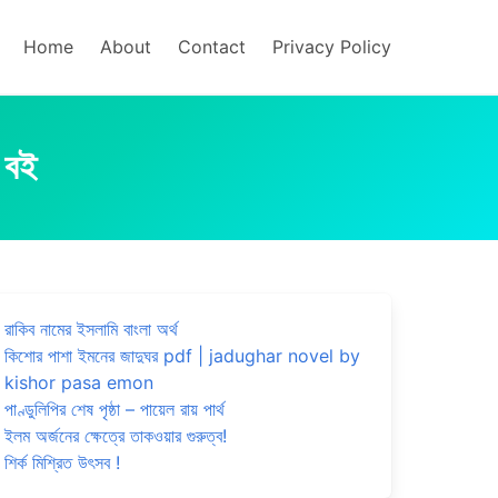
Home
About
Contact
Privacy Policy
 বই
রাকিব নামের ইসলামি বাংলা অর্থ
কিশোর পাশা ইমনের জাদুঘর pdf | jadughar novel by
kishor pasa emon
পাণ্ডুলিপির শেষ পৃষ্ঠা – পায়েল রায় পার্থ
ইলম অর্জনের ক্ষেত্রে তাকওয়ার গুরুত্ব!
শির্ক মিশ্রিত উৎসব !