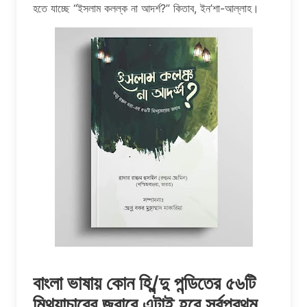
হতে যাচ্ছে “ইসলাম কলল্ক না আদর্শ?” কিতাব, ইন’শা-আল্লাহ।
বাংলা ভাষায় কোন হি/ন্দু পন্ডিতের ৫৬টি
মিথ্যাচারের জবাবে এটাই হবে সর্বপ্রথম