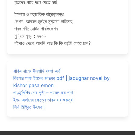
মৃতদেহ পায়ে দলে যেতে হয়!
ইসলাম ও বহুজাতিক রাষ্ট্রব্যবস্থা
লেখক: আবদুল মুনইম মুস্তফা হালিমাহ
প্রকাশনী: নোটস পাবলিকেশন
মুদ্রিত মূল্য : ৭২০৳
বইপাও থেকে আপনি আর কি কি কন্টেন্ট পেতে চান?
রাকিব নামের ইসলামি বাংলা অর্থ
কিশোর পাশা ইমনের জাদুঘর pdf | jadughar novel by
kishor pasa emon
পাণ্ডুলিপির শেষ পৃষ্ঠা – পায়েল রায় পার্থ
ইলম অর্জনের ক্ষেত্রে তাকওয়ার গুরুত্ব!
শির্ক মিশ্রিত উৎসব !