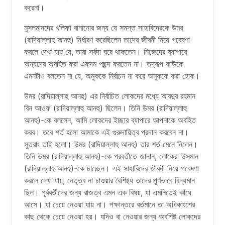
করেনা।
মুসলমানদের খলিফা বানানোর জন্য যে সমস্ত সাহাবিদেরকে উমর
(রাদিয়াল্লাহ আনহু) নির্ধারণ করেছিলেন তাদের জীবনী নিয়ে গবেষণা
করলে দেখা যায় যে, তারা সর্বদা ঘরে থাকতেন। নিজেদের ব্যাপারে
অন্যদের অবহিত করা একদম পছন্দ করতেন না। তদ্রূপ কাউকে
এমনটাও বলতেন না যে, অমুককে নির্বাচন না করে অমুককে করা হোক।
উমর (রাদিয়াল্লাহু আনহু) এর নির্বাচিত লোকদের মধ্যে আবদুর রহমান
বিন আওফ (রাদিয়াল্লাহু আনহু) ছিলেন। তিনি উমর (রাদিয়াল্লাহু
আনহু)-কে বললেন, আমি লোকদের ইচ্ছার ব্যাপারে আপনাকে অবহিত
করব। তবে শর্ত হলো আমাকে এই গুরুদায়িত্ব প্রদান করবেন না।
সুতরাং তাই হলো। উমর (রাদিয়াল্লাহু আনহু) তার শর্ত মেনে নিলেন।
তিনি উমর (রাদিয়াল্লাহু আনহু)-কে পরবর্তীতে জানান, লোকেরা উসমান
(রাদিয়াল্লাহু আনহু)-কে চাচ্ছেন। এই সাহাবিদের জীবনী নিয়ে গবেষণা
করলে দেখা যায়, নেতৃত্ব না চাওয়ার বৈশিষ্ট্য তাদের পূর্ণভাবে বিদ্যমান
ছিল। পূর্ববর্তীদের জন্য রাজত্ব এমন এক বিষয়, যা এমনিতেই কাঁধে
আসে। যা চেয়ে নেওয়া যায় না। পক্ষান্তরে বর্তমানে তা অধিকাংশের
কাছ থেকে চেয়ে নেওয়া হয়। যদিও বা নেওয়ার জন্য অবশিষ্ট লোকদের