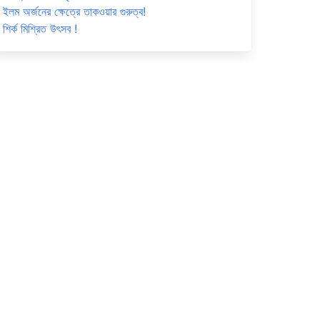
ইলম অর্জনের ক্ষেত্রে তাকওয়ার গুরুত্ব!
শির্ক মিশ্রিত উৎসব !