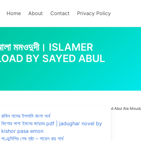
Home
About
Contact
Privacy Policy
আবুল আলা মমওদুদী। ISLAMER
LOAD BY SAYED ABUL
 আলা মমওদুদী। islamer Drishtite Jonmo Niyontron PDF Free Download By Sayed Abul Ala Moud
রাকিব নামের ইসলামি বাংলা অর্থ
কিশোর পাশা ইমনের জাদুঘর pdf | jadughar novel by
kishor pasa emon
পাণ্ডুলিপির শেষ পৃষ্ঠা – পায়েল রায় পার্থ