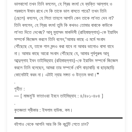
ভালবাসে! তখন তিনি বললেন, হে প্রিয় বৎস! যে ব্যক্তি আল্লাহ ও
পরকালে ঈমান রাখে সে কি তাকে ভাল বাসতে পারে? তখন তিনি
(ছেলে) বললেন, হে পিতা তাহলে আপনি কেন তাকে লা‘নত দেন না?
তিনি বললেন, হে প্রিয় বৎস! তুমি কি কখনও তোমার বাবাকে কাউকে
লা‘নত দিতে দেখেছ? আবূ মুহাম্মদ মাকদিসী (রাহিমাহুল্লাহ)-কে ইয়াযিদ
সম্পর্কে জিজ্ঞেস করলে তিনি বলেন,”আমার কাছে এ মর্মে সংবাদ
পৌঁছেছে যে, তাকে গাল মন্দও করা যাবে না আবার ভালোও বাসা যাবে
না। আমার কাছে আরো সংবাদ পৌঁছেছে যে, আমার পূর্বপুরুষ আবূ
আব্দুল্লাহ ইবন তাইমিয়্যাহ (রহিমাহুল্লাহ)-কে ইয়াযিদ সম্পর্কে জিজ্ঞেস
করলে তিনি বলেছেন, আমরা তার সম্পর্কে বেশি বাড়াবাড়ি বা ছাড়াছাড়ি
কোনোটাই করব না। এটাই ন্যায় সঙ্গত ও উত্তম কথা।❞
.
গৃহীত :
— [ মাজমু’উ ফাতাওয়া ইবনে তাইমিয়্যাহ : ৪/৪৮১-৪৮৪ ]
.
কৃতজ্ঞতা স্বীকার : ইসলাম হাউজ. কম।
▬▬▬▬▬▬▬▬▬▬▬▬▬▬▬▬▬▬▬▬▬▬▬
বইপাও থেকে আপনি আর কি কি কন্টেন্ট পেতে চান?