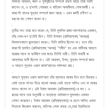
সামান্য আক্বল, জ্ঞান ও পূর্বসূরীদের সম্পর্কে ধারণা আছে তাঁরা সবাই
জানেন যে, এ দু’দলই গোমরাহ ও বাত্বিল আক্বীদাহ পোষণকারী। এ
কারণেই যাদের সুন্নাহ সম্পর্কে জ্ঞান আছে – এমন জ্ঞানী গুণীগণ এ
ধরণের মত পোষণ করেন না।
.
তৃতীয় দল: তারা মনে করেন যে, তিনি মুসলিম রাজা-বাদশাহদের একজন,
তাঁর দোষ-গুণ দু’টোই ছিল। তিনি উসমান (রাদিয়াল্লাহু ‘আনহুর)
খিলাফতকালে জন্মগ্রহণ করেন। তিনি কাফির ছিলেন না। তবে তাঁর
কারণেই হুসাইন (রাদিয়াল্লাহু ‘আনহু) “শহীদ” হন এবং মাদীনার আহলে
হাররার সাথে যা ঘটেছিল তার জন্য তিনিই দায়ী। তিনি সাহাবী বা
আল্লাহর অলী ছিলেন না। এটা আক্বল, ইলম, সুন্নাহ সম্পর্কে জ্ঞাত
ও আহলে সুন্নাহ ওয়াল জামা‘আতের সর্বসম্মত রায়।
.
আহলে সুন্নাহ ওয়াল জাম’আত তাঁর ব্যাপারে আবার তিন দলে বিভক্ত।
কেউ তাকে লা‘নত দিয়ে থাকে! আবার কেউ তাকে গালিও দেন না আবার
ভালও বাসেন না। এটা ইমাম আহমাদ (রাহিমাহুল্লাহ)-র মত। এ
রায়ের সাথে তার অনুসারী ও অন্যান্য অধিকাংশ মুসলমান একমত
পোষণ করেছেন। ইমাম আহমাদ (রহিমাহুল্লাহ)-র ছেলে সালিহ একদা
পিতাকে জিজ্ঞেস করলেন, কতিপয় লোক বলছে যে,তারা ইয়াযিদকে