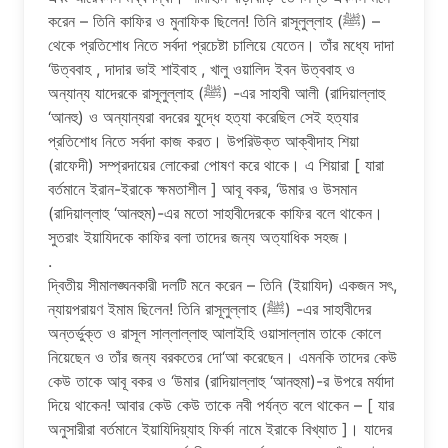
করেন – তিনি কাফির ও মুনাফিক ছিলেন! তিনি রাসূলুল্লাহ (ﷺ) –
থেকে প্রতিশোধ নিতে সর্বদা প্রচেষ্টা চালিয়ে যেতেন। তাঁর মধ্যে দাদা
‘উত্ববাহ , দাদার ভাই শাইবাহ , খালু ওয়ালিদ ইবন উত্ববাহ ও
অন্যান্য যাদেরকে রাসূলুল্লাহ (ﷺ) -এর সাহাবী আলী (রাদিয়াল্লাহু
‘আনহু) ও অন্যান্যরা বদরের যুদ্ধে হত্যা করেছিল সেই হত্যার
প্রতিশোধ নিতে সর্বদা কাজ করত। উপরিউক্ত আক্বীদাহ শিয়া
(রাফেদী) সম্প্রদায়ের লোকেরা পোষণ করে থাকে। এ শিয়ারা [ যারা
বর্তমানে ইরান-ইরাকে ক্ষমতাশীল ] আবূ বকর, ‘উমার ও উসমান
(রাদিয়াল্লাহু ‘আনহুম)-এর মতো সাহাবীদেরকে কাফির বলে থাকেন।
সুতরাং ইয়াযিদকে কাফির বলা তাদের জন্য অত্যাধিক সহজ।
.
দ্বিতীয় সীমালঙ্ঘনকারী দলটি মনে করেন – তিনি (ইয়াযিদ) একজন সৎ,
ন্যায়পরায়ণ ইমাম ছিলেন! তিনি রাসূলুল্লাহ (ﷺ) -এর সাহাবীদের
অন্তর্ভুক্ত ও রাসূল সাল্লাল্লাহু আলাইহি ওয়াসাল্লাম তাকে কোলে
নিয়েছেন ও তাঁর জন্য বরকতের দো‘আ করেছেন। এমনকি তাদের কেউ
কেউ তাকে আবূ বকর ও ‘উমার (রাদিয়াল্লাহু ‘আনহুমা)-র উপরে মর্যাদা
দিয়ে থাকেন! আবার কেউ কেউ তাকে নবী পর্যন্ত বলে থাকেন – [ যার
অনুসারীরা বর্তমানে ইয়াযিদিয়্যাহ ফির্কা নামে ইরাকে বিখ্যাত ]। যাদের