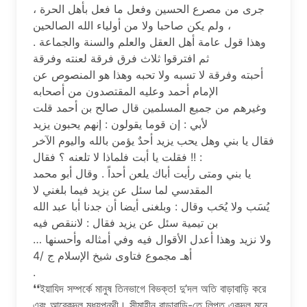
ﺟﺮﻯ ﻣﻦ ﻣﺼﺮﻉ ﺍﻟﺤﺴﻴﻦ ﻭﻓﻌﻞ ﻣﺎ ﻓﻌﻞ ﺑﺄﻫﻞ ﺍﻟﺤﺮﺓ ،
ﻭﻟﻢ ﻳﻜﻦ ﺻﺎﺣﺒﺎ ﻭﻻ ﻣﻦ ﺃﻭﻟﻴﺎﺀ ﺍﻟﻠﻪ ﺍﻟﺼﺎﻟﺤﻴﻦ ،
ﻭﻫﺬﺍ ﻗﻮﻝ ﻋﺎﻣﺔ ﺃﻫﻞ ﺍﻟﻌﻘﻞ ﻭﺍﻟﻌﻠﻢ ﻭﺍﻟﺴﻨﺔ ﻭﺍﻟﺠﻤﺎﻋﺔ .
ﺛﻢ ﺍﻓﺘﺮﻗﻮﺍ ﺛﻼﺙ ﻓﺮﻕ ﻓﺮﻗﺔ ﻟﻌﻨﺘﻪ ﻭﻓﺮﻗﺔ
ﺃﺣﺒﺘﻪ ﻭﻓﺮﻗﺔ ﻻ ﺗﺴﺒﻪ ﻭﻻ ﺗﺤﺒﻪ ﻭﻫﺬﺍ ﻫﻮ ﺍﻟﻤﻨﺼﻮﺹ ﻋﻦ
ﺍﻹﻣﺎﻡ ﺃﺣﻤﺪ ﻭﻋﻠﻴﻪ ﺍﻟﻤﻘﺘﺼﺪﻭﻥ ﻣﻦ ﺃﺻﺤﺎﺑﻪ
ﻭﻏﻴﺮﻫﻢ ﻣﻦ ﺟﻤﻴﻊ ﺍﻟﻤﺴﻠﻤﻴﻦ ﻗﺎﻝ ﺻﺎﻟﺢ ﺑﻦ ﺃﺣﻤﺪ ﻗﻠﺖ
ﻷﺑﻲ : ﺇﻥ ﻗﻮﻣﺎ ﻳﻘﻮﻟﻮﻥ : ﺇﻧﻬﻢ ﻳﺤﺒﻮﻥ ﻳﺰﻳﺪ
ﻓﻘﺎﻝ ﻳﺎ ﺑﻨﻲ ﻭﻫﻞ ﻳﺤﺐ ﻳﺰﻳﺪ ﺃﺣﺪٌ ﻳﺆﻣﻦ ﺑﺎﻟﻠﻪ ﻭﺍﻟﻴﻮﻡ ﺍﻵﺧﺮ
!! ﻓﻘﻠﺖ ﻳﺎ ﺃﺑﺖ ﻓﻠﻤﺎﺫﺍ ﻻ ﺗﻠﻌﻨﻪ ؟ ﻓﻘﺎﻝ :
ﻳﺎ ﺑﻨﻲ ﻭﻣﺘﻰ ﺭﺃﻳﺖ ﺃﺑﺎﻙ ﻳﻠﻌﻦ ﺃﺣﺪﺍً . ﻭﻗﺎﻝ ﺃﺑﻮ ﻣﺤﻤﺪ
ﺍﻟﻤﻘﺪﺳﻲ ﻟﻤﺎ ﺳﺌﻞ ﻋﻦ ﻳﺰﻳﺪ ﻓﻴﻤﺎ ﺑﻠﻐﻨﻲ ﻻ
ﻳُﺴَﺐ ﻭﻻ ﻳُﺤَﺐ ﻭﻗﺎﻝ : ﻭﺑﻠﻐﻨﻰ ﺃﻳﻀﺎ ﺃﻥ ﺟﺪﻧﺎ ﺃﺑﺎ ﻋﺒﺪ ﺍﻟﻠﻪ
ﺑﻦ ﺗﻴﻤﻴﺔ ﺳﺌﻞ ﻋﻦ ﻳﺰﻳﺪ ﻓﻘﺎﻝ : ﻻﻧﻨﻘﺺ ﻓﻴﻪ
ﻭﻻ ﻧﺰﻳﺪ ﻭﻫﺬﺍ ﺃﻋﺪﻝ ﺍﻷﻗﻮﺍﻝ ﻓﻴﻪ ﻭﻓﻲ ﺃﻣﺜﺎﻟﻪ ﻭﺃﺣﺴﻨﻬﺎ …
ﺃﻫـ ﻣﺠﻤﻮﻉ ﻓﺘﺎﻭﻯ ﺷﻴﺦ ﺍﻹﺳﻼﻡ ﺝ /4
.
❛❛ইয়াযিদ সম্পর্কে মানুষ তিনভাগে বিভক্ত! দু’দল অতি বাড়াবাড়ি করে
এবং আরেকদল মধ্যপন্থী। সীমাহীন বাড়াবাড়ি-তে লিপ্ত একদল মনে