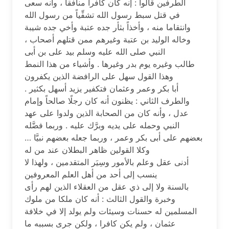
ﺍﻟﻄﺮﻓﻴﻦ ﻗﺎﻟﻮﺍ : ﺇﻧﻪ ﻛﺎﻥ ﻛﺎﻓﺮﺍً ﻣﻨﺎﻓﻘﺎً ، ﻭﺃﻧﻪ ﺳﻌﻰ
ﻓﻲ ﻗﺘﻞ ﺳﺒﻂ ﺭﺳﻮﻝ ﺍﻟﻠﻪ ﺗﺸﻔِّﻴﺎً ﻣﻦ ﺭﺳﻮﻝ ﺍﻟﻠﻪ
ﻭﺍﻧﺘﻘﺎﻣﺎ ﻣﻨﻪ ، ﻭﺃﺧﺬﺍً ﺑﺜﺄﺭ ﺟﺪﻩ ﻋﺘﺒﺔ ﻭﺃﺧﻲ ﺟﺪﻩ ﺷﻴﺒﺔ
، ﻭﺧﺎﻟﻪ ﺍﻟﻮﻟﻴﺪ ﺑﻦ ﻋﺘﺒﺔ ﻭﻏﻴﺮﻫﻢ ﻣﻤﻦ ﻗﺘﻠﻬﻢ ﺃﺻﺤﺎﺏ
ﺍﻟﻨﺒﻲ ﺻﻠﻰ ﺍﻟﻠﻪ ﻋﻠﻴﻪ ﻭﺳﻠﻢ ﺑﻴﺪ ﻋﻠﻰ ﺑﻦ ﺃﺑﻰ
ﻃﺎﻟﺐ ﻭﻏﻴﺮﻩ ﻳﻮﻡ ﺑﺪﺭ ﻭﻏﻴﺮﻫﺎ . ﻭﺃﺷﻴﺎﺀ ﻣﻦ ﻫﺬﺍ ﺍﻟﻨﻤﻂ
ﻭﻫﺬﺍ ﺍﻟﻘﻮﻝ ﺳﻬﻞ ﻋﻠﻰ ﺍﻟﺮﺍﻓﻀﺔ ﺍﻟﺬﻳﻦ ﻳﻜﻔﺮﻭﻥ
ﺃﺑﺎ ﺑﻜﺮ ﻭﻋﻤﺮ ﻭﻋﺜﻤﺎﻥ ﻓﺘﻜﻔﻴﺮ ﻳﺰﻳﺪ ﺃﺳﻬﻞ ﺑﻜﺜﻴﺮ .
ﻭﺍﻟﻄﺮﻑ ﺍﻟﺜﺎﻧﻲ : ﻳﻈﻨﻮﻥ ﺃﻧﻪ ﻛﺎﻥ ﺭﺟﻠًﺎ ﺻﺎﻟﺤﺎً ﻭﺇﻣﺎﻡ
ﻋﺪﻝ ، ﻭﺃﻧﻪ ﻛﺎﻥ ﻣﻦ ﺍﻟﺼﺤﺎﺑﺔ ﺍﻟﺬﻳﻦ ﻭﻟﺪﻭﺍ ﻋﻠﻰ ﻋﻬﺪ
ﺍﻟﻨﺒﻲ ﻭﺣﻤﻠﻪ ﻋﻠﻰ ﻳﺪﻳﻪ ﻭﺑﺮَّﻙ ﻋﻠﻴﻪ . ﻭﺭﺑﻤﺎ ﻓﻀَّﻠﻪ
ﺑﻌﻀﻬﻢ ﻋﻠﻰ ﺃﺑﻰ ﺑﻜﺮ ﻭﻋﻤﺮ ، ﻭﺭﺑﻤﺎ ﺟﻌﻠﻪ ﺑﻌﻀﻬﻢ ﻧﺒﻴَّﺎ …
ﻭﻛﻼ ﺍﻟﻘﻮﻟﻴﻦ ﻇﺎﻫﺮ ﺍﻟﺒﻄﻼﻥ ﻋﻨﺪ ﻣﻦ ﻟﻪ
ﺃﺩﻧﻰ ﻋﻘﻞ ﻭﻋﻠﻢ ﺑﺎﻷﻣﻮﺭ ﻭﺳِﻴَﺮ ﺍﻟﻤﺘﻘﺪﻣﻴﻦ ، ﻭﻟﻬﺬﺍ ﻻ
ﻳﻨﺴﺐ ﺇﻟﻰ ﺃﺣﺪ ﻣﻦ ﺃﻫﻞ ﺍﻟﻌﻠﻢ ﺍﻟﻤﻌﺮﻭﻓﻴﻦ
ﺑﺎﻟﺴﻨﺔ ﻭﻻ ﺇﻟﻰ ﺫﻱ ﻋﻘﻞ ﻣﻦ ﺍﻟﻌﻘﻼﺀ ﺍﻟﺬﻳﻦ ﻟﻬﻢ ﺭﺃﻯ
ﻭﺧﺒﺮﺓ ﻭﺍﻟﻘﻮﻝ ﺍﻟﺜﺎﻟﺚ : ﺃﻧﻪ ﻛﺎﻥ ﻣﻠﻜﺎ ﻣﻦ ﻣﻠﻮﻙ
ﺍﻟﻤﺴﻠﻤﻴﻦ ﻟﻪ ﺣﺴﻨﺎﺕ ﻭﺳﻴﺌﺎﺕ ﻭﻟﻢ ﻳﻮﻟﺪ ﺇﻻ ﻓﻲ ﺧﻼﻓﺔ
ﻋﺜﻤﺎﻥ ، ﻭﻟﻢ ﻳﻜﻦ ﻛﺎﻓﺮﺍ ، ﻭﻟﻜﻦ ﺟﺮﻯ ﺑﺴﺒﺒﻪ ﻣﺎ