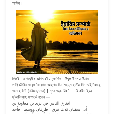
আমির।
হিজরী ৮ম শতাব্দীর অবিস্মরণীয় মুজাদ্দিদ শাইখুল ইসলাম ইমাম
তাক্বিউদ্দীন আবুল ‘আব্বাস আহমাদ বিন ‘আব্দুল হালীম বিন তাইমিয়্যাহ্
আল হার্রানী (রহিমাহুল্লাহ্) [ মৃতঃ ৭২৮ হিঃ ] — ইয়াযিদ ইবন
মু‘আবিয়্যাহ সম্পর্কে বলেন —
ﺍﻓﺘﺮﻕ ﺍﻟﻨﺎﺱ ﻓﻲ ﻳﺰﻳﺪ ﺑﻦ ﻣﻌﺎﻭﻳﺔ ﺑﻦ
ﺃﺑﻰ ﺳﻔﻴﺎﻥ ﺛﻼﺙ ﻓﺮﻕ ، ﻃﺮﻓﺎﻥ ﻭﻭﺳﻂ . ﻓﺄﺣﺪ