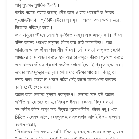
আবু মুহাম্মদ মুশফিক ইলাহী।
বইটির পাতায় পাতায় রয়েছে ধর্মীয় জ্ঞান ও তার প্রায়োগিক দিকের
প্রয়োজনীয়তা। প্রতিটি লাইনের মূল সুর— পড়ো, জ্ঞান অর্জন করো,
নিজেকে পরিশুদ্ধ করো।
জ্ঞান মানুষের জীবনে সোনালি দ্যুতিতে ভাস্বর এক অনন্য গুণ। জীবন
ঘনিষ্ঠ জ্ঞানের পরশেই মানুষের জীবন হয়ে উঠে আলোকিত। আর
আমাদের আসল জীবন পরকালীন জীবন। সেটার সাথে সম্পৃক্ত রেখেই
আমাদের ইলম অর্জন করতে হবে আর তা বাস্তব জীবনে প্রয়োগ করতে
হবে৷ বাস্তব জীবনে প্রয়োগ ব্যতীত কোনো ইলম-ই প্রকৃত ইলম নয়।
জ্ঞানের মহাসমুদ্রের কল্লোল শোনা যায় বইয়ের পাতায়। কিন্তু তা
হৃদয়ে ধারণ করতে না পারলে পঠিত সেই কালো অক্ষরগুলো কলমের
কালি হয়েই থেকে যায়।
আমল হলো ইলমের সুস্বাদু ফলস্বরূপ। ইলমের সঙ্গে যদি আমল
অর্জিত না হয় তবে তা হবে নিষ্ফল ইলম। কেননা, বিদ্যার সাথে
সম্পর্কহীন জীবন অন্ধ আর বিদ্যার প্রয়োগবিহীন জীবন পঙ্গু। এই
চিঠিতে উল্লেখ আছে, ররসুলুল্লাহ সাল্লাল্লাহু আলাইহি ওয়াসাল্লাম
ইরশাদ করেন,
“কিয়ামতের দিন সবচেয়ে বেশি শাস্তি হবে ওই আলেমের আল্লাহ যাকে