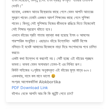
ইলম দিয়েছেন, কিন্তু (সেই ইলম দ্বারা) উপকৃত হওয়ার তাওফিক
দেননি।”
যাহোক, একজন আতর বিক্রেতার কাছে গেলে যেমন আপনি আতরের
সুঘ্রাণ পাবেন তেমনি একজন আদর্শ শিক্ষকের কাছে গেলে সুশিক্ষা
পাবেন। কিন্তু সেই সুশিক্ষায় নিজের জীবনকে রাঙিয়ে দিতে নিজেকেই
সেই শিক্ষার প্রয়োগ ঘটাতে হবে।
এভাবে বইয়ের প্রতি পাতায় ব্যাখ্যা করা হয়েছে ইলম ও আমলের
পারস্পরিক সংযুক্তি। এছাড়াও বইয়ে উল্লেখিত আটটি বিশেষ
নসিহত-ই যথেষ্ট আমাদের বিবেককে নাড়া দিয়ে সংশোধনের পথে চালিত
করতে৷
একটা কথা উল্লেখ না করলেই নয়। সেটি হচ্ছে এই বইয়ের প্রচ্ছদ
ভাবনা। ভাবনা যেমন অসাধারণ তেমন-ই এর লিখিত রূপ।
কিউট সাইজের ৭১পৃষ্ঠায় অনুবাদকৃত এই বইয়ের মূল্য মাত্র ৬০৳।
এককথায়, দামে কম মানে ভালো
সংগ্রহ আলোকবর্তিকা Alokbortika
PDF Download Link
বইপাও থেকে আপনি আর কি কি কন্টেন্ট পেতে চান?