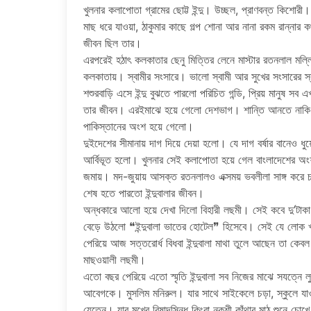
খুলনার কলাপোতা গ্রামের ছোট্ট ইন্দু। উচ্ছল, প্রাণবন্ত কিশোরী
মাছ ধরে যাওয়া, ঠাকুমার কাছে গল্প শোনা আর নানা রকম রান্নার ক
জীবন ছিল তার।
এরপরেই হঠাৎ কলকাতার ছেনু মিত্তির লেনে মাস্টার রতনলাল মল
কলকাতায়। স্বামীর সংসারে। ভালো স্বামী আর সুখের সংসারের স্
শশুরবাড়ি এসে ইন্দু বুঝতে পারলো পরিচিত গন্ডি, প্রিয় মানুষ স
তার জীবন। এরইমাঝে হয়ে গেলো দেশভাগ। শান্তি আনতে নাকি 
পাকিস্তানের অংশ হয়ে গেলো।
দুইদেশের সীমানায় দাগ দিয়ে দেয়া হলো। যে দাগ বর্ষার বানেও ধ
আর্বিভূত হলো। খুলনার সেই কলাপোতা হয়ে গেল বাংলাদেশের অংশ
জমায়। মদ-জুয়ায় আসক্ত রতনলালও এক্সময় ভবলীলা সাঙ্গ করে চলে
শেষ হতে পারতো ইন্দুবালার জীবন।
অন্ধকারে আলো হয়ে দেখা দিলো বিহারী লছমী। সেই কবে দু’টাক
বেড়ে উঠলো ❝ইন্দুবালা ভাতের হোটেল❞ হিসেবে। সেই যে লোক 
পেরিয়ে আজ সত্তরোর্ধ বিধবা ইন্দুবালা মাথা তুলে আছেন তা কেব
মাছওয়ালী লছমী।
এতো বছর পেরিয়ে এতো স্মৃতি ইন্দুবালা সব নিজের মাঝে সযত্নে
আবেগকে। মুসলিম মনিরুল। যার সাথে সাইকেলে চড়া, স্কুলে যাওয়
যেতেন। যার মুখের বিষাদসিন্ধু কিংবা নকশী কাঁথার মাঠ শুনে