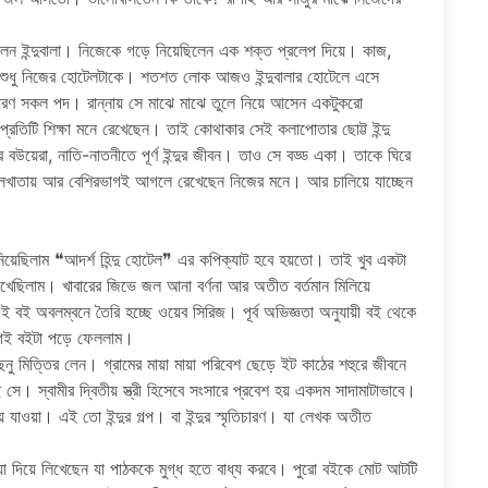
িলেন ইন্দুবালা। নিজেকে গড়ে নিয়েছিলেন এক শক্ত প্রলেপ দিয়ে। কাজ,
েন শুধু নিজের হোটেলটাকে। শতশত লোক আজও ইন্দুবালার হোটেলে এসে
ধারণ সকল পদ। রান্নায় সে মাঝে মাঝে তুলে নিয়ে আসেন একটুকরো
্রতিটি শিক্ষা মনে রেখেছেন। তাই কোথাকার সেই কলাপোতার ছোট্ট ইন্দু
উয়েরা, নাতি-নাতনীতে পূর্ণ ইন্দুর জীবন। তাও সে বড্ড একা। তাকে ঘিরে
 হালখাতায় আর বেশিরভাগই আগলে রেখেছেন নিজের মনে। আর চালিয়ে যাচ্ছেন
নিয়েছিলাম ❝আদর্শ হিন্দু হোটেল❞ এর কপিক্যাট হবে হয়তো। তাই খুব একটা
েখেছিলাম। খাবারের জিভে জল আনা বর্ণনা আর অতীত বর্তমান মিলিয়ে
ই বই অবলম্বনে তৈরি হচ্ছে ওয়েব সিরিজ। পূর্ব অভিজ্ঞতা অনুযায়ী বই থেকে
গেই বইটা পড়ে ফেললাম।
ছেনু মিত্তির লেন। গ্রামের মায়া মায়া পরিবেশ ছেড়ে ইট কাঠের শহুরে জীবনে
সে। স্বামীর দ্বিতীয় স্ত্রী হিসেবে সংসারে প্রবেশ হয় একদম সাদামাটাভাবে।
যাওয়া। এই তো ইন্দুর গল্প। বা ইন্দুর স্মৃতিচারণ। যা লেখক অতীত
়া দিয়ে লিখেছেন যা পাঠককে মুগ্ধ হতে বাধ্য করবে। পুরো বইকে মোট আটটি