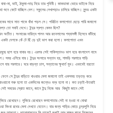
। বাবা-মা, ভাই, ঠাকুমা-দাদু নিয়ে তার পৃথিবী। কাকডাকা ভোরে ভাইকে নিয়ে
থা শুনে কেটে যাচ্ছিল বেশ। স্কুলের লেখাপড়াও চালিয়ে যাচ্ছিল। সুন্দর একটা
্লিকের সাথে সাত পাকে বাঁধা পড়ল সে। পরিচিত কলাপোতা ছেড়ে পারি জমালো
বপ্ন তো সবাই দেখে। ইন্দুর স্বপ্ন কেমন ছিল?
ব এখন অতীত। সংসারের দায়িত্ব পালন আর রতনলালের শয্যাসঙ্গী হিসেবে কাঁটছে
একটা দেশকে কেঁ টে ছিঁ ড়ে দুই ভাগ করা হলো। কলাপোতা এখন
ুয়েমুছে ছাপ হয়ে যাবার নয়। এরপর সেই পাকিস্তানও ভাগ হয়ে বাংলাদেশ নামে
। সময় এগিয়ে যায়। ইন্দুর সংসারে সন্তান হয়, শাশুড়ি পরপারে পাড়ি
 যায় পরপারে। ঘরে বাড়ন্ত চাল, সন্তানের ক্ষুধার্ত মুখ। এভাবেই হয়তো
া ফেলে সে ইন্দুর বাড়িতে খাওয়ার মেলা জমালো তাই একসময় তড়তড় করে
খাওয়ানো শুরু হলো তা একদিনের জন্যেও বন্ধ হলো না। কত চড়াই-উতরাই
ল সেই সময়ের স্রোত জানে, জানে ইন্দু নিজে আর কিছুটা জানে সেই
 লুকিয়ে রেখেছেন। লুকিয়ে রেখেছেন কলাপোতার সেই না হওয়া না বোঝা
া কিংবা রথের মেলা দেখতে যেতেন। যার জন্য শাড়ির কোচে চন্দ্রপুলি নিয়ে
 চোখে জল আসতো। ভালোবাসতেন কি তাকে? রূপাই আর সাজুর মাঝে নিজেদের