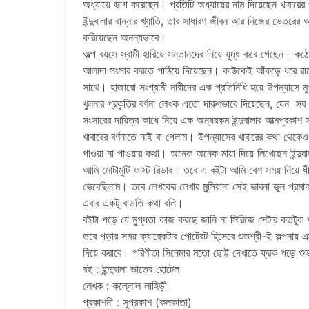
অধ্যায়ে ভাগ করেছেন। প্রতিটি অধ্যায়ের নাম দিয়েছেন খাবার
ইন্দুবালার রান্নার খ্যাতি, তার সাধারণ জীবন আর নিজের ভেতরের অদ
করিয়েছেন অনন্যভাবে।
অল্প বয়সে স্বামী হারিয়ে সন্তানদের নিয়ে যুদ্ধ করে গেছেন। 
আলাদা সংসার করতে পাঠিয়ে দিয়েছেন। কাউকেই আঁকড়ে ধরে রাখ
সাথে। হাজারো সংগ্রামী নারীদের এক প্রতিনিধি হয়ে উপন্যাসে ম
খুলনার প্রকৃতির বর্ণনা লেখক এতো দারুণভাবে দিয়েছেন, যেন স
সংসারের দায়িত্ব কাধে নিয়ে এক অন্যরকম ইন্দুবালার আত্মপ্রকা
খাবারের বর্ণনাতে নাই বা গেলাম। উপন্যাসের খাবারের কথা থেকেও 
পাওয়া না পাওয়ার কথা। অনেক অনেক মায়া দিয়ে লিখেছেন ইন্দুব
আমি মোটামুটি ফাস্ট রিডার। তবে এ বইটা আমি বেশ সময় নিয়ে 
ভেবেছিলাম। তবে লেখকের লেখার মুন্সিয়ানা সেই ভাবনা ভুল প্রমা
এবার একটু বাড়তি কথা বলি।
বইটা পড়ে যে মুগ্ধতা কাজ করছে জানি না সিরিজে সেটার কতটুক প
তবে পড়ার সময় ক্যারেকটার পোট্রেট হিসেবে শুভশ্রী-ই কল্পনায
দিয়ে করাবে। পরিণীতা সিনেমার মতো ছোট্ট দেখাতে ফ্রক পড়ে
বই : ইন্দুবালা ভাতের হোটেল
লেখক : কল্লোল লাহিড়ী
প্রকাশনী : সুপ্রকাশ (কলকাতা)