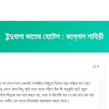
ইন্দুবালা ভাতের হোটেল : কল্লোল লাহিড়ী
0
 মানুষ সব ফেলে যখন একদমই অপরিচিত কিছুকে নিজের নতুন পরিচয় বলে মেনে
ু ফেলে আসা কিছু স্মৃতি তখন মনের গহীনে ঠিক কী অনুভূতি হয়? পুতুল
শাঁখা-সিঁদুরের ভার বহন করতে হয়, তখন ঐ কিশোরী মনে যে ঝড় বয়ে যায় তার
গেলেও অতীত যেন মনের মণিকোঠায় জ্বলজ্বল করতে থাকে।