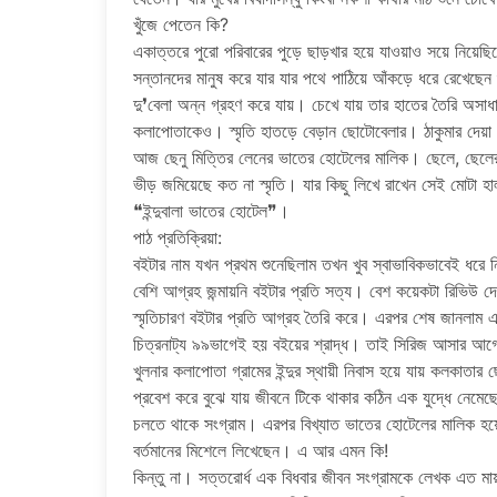
খুঁজে পেতেন কি?
একাত্তরে পুরো পরিবারের পুড়ে ছাড়খার হয়ে যাওয়াও সয়ে নিয়েছ
সন্তানদের মানুষ করে যার যার পথে পাঠিয়ে আঁকড়ে ধরে রেখেছ
দু❜বেলা অন্ন গ্রহণ করে যায়। চেখে যায় তার হাতের তৈরি অসা
কলাপোতাকেও। স্মৃতি হাতড়ে বেড়ান ছোটোবেলার। ঠাকুমার দেয়া প
আজ ছেনু মিত্তির লেনের ভাতের হোটেলের মালিক। ছেলে, ছেলের ব
ভীড় জমিয়েছে কত না স্মৃতি। যার কিছু লিখে রাখেন সেই মোটা
❝ইন্দুবালা ভাতের হোটেল❞।
পাঠ প্রতিক্রিয়া:
বইটার নাম যখন প্রথম শুনেছিলাম তখন খুব স্বাভাবিকভাবেই ধরে 
বেশি আগ্রহ জন্মায়নি বইটার প্রতি সত্য। বেশ কয়েকটা রিভিউ দ
স্মৃতিচারণ বইটার প্রতি আগ্রহ তৈরি করে। এরপর শেষ জানলাম এ
চিত্রনাট্য ৯৯ভাগেই হয় বইয়ের শ্রাদ্ধ। তাই সিরিজ আসার আ
খুলনার কলাপোতা গ্রামের ইন্দুর স্থায়ী নিবাস হয়ে যায় কলকাতার 
প্রবেশ করে বুঝে যায় জীবনে টিকে থাকার কঠিন এক যুদ্ধে নেমেছে 
চলতে থাকে সংগ্রাম। এরপর বিখ্যাত ভাতের হোটেলের মালিক হয়ে 
বর্তমানের মিশেলে লিখেছেন। এ আর এমন কি!
কিন্তু না। সত্তরোর্ধ এক বিধবার জীবন সংগ্রামকে লেখক এত মায