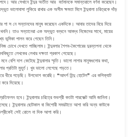
ের পদে। আর সেখানে ইন্দুর অতীত আর বর্তমানকে সমান্তরালে বর্ণনা করেছেন।
্ভুত ভালোবাসা লুকিয়ে রাখার এক অসীম ক্ষমতা মিলে ইন্দুবালা চরিত্রকে দাঁড়
কঠোর শা স নে সন্তানদের মানুষ করেছেন একদিকে। আবার তাদের বিয়ে দিয়ে
েননি। তাও সন্তানেরা এক অদ্ভুত বন্ধনে আবদ্ধ নিজেদের সাথে, মায়ের
ুখ্য ভূমিকা পালন করে গেছেন তিনি।
ব নিজ চোখে দেখতে পাচ্ছিলাম। ইন্দুবলার শৈশব-কৈশোরের দুরন্তপনা থেকে
শ সবকিছুতে লেখকের লেখার দক্ষতা প্রকাশ পেয়েছে।
মনে বেশি দাগ কেটেছে ইন্দুবালার স্মৃতি। ভালো লাগার মানুষগুলোর কথা,
ালার প্রতিটা মুহূর্ত। খুব ভালো লেগেছে পড়তে।
ধীরে ধীরে পড়েছি। উপভোগ করেছি। ❝আদর্শ হিন্দু হোটেল❞ এর কপিক্যাট
ণ করে দিয়েছে।
্রতিফলন হবে। ইন্দুবালার চরিত্রে শুভশ্রী কতটা পারফেক্ট আমি জানিনা।
় এসেছে। ইন্দুবালার ছোটকাল বা কিশোরী সময়টাতে আশা করি অন্য কাউকে
 শুভশ্রীকেই সেই রোলে না দিক আশা করি।