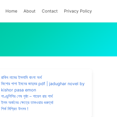
Home
About
Contact
Privacy Policy
রাকিব নামের ইসলামি বাংলা অর্থ
কিশোর পাশা ইমনের জাদুঘর pdf | jadughar novel by
kishor pasa emon
পাণ্ডুলিপির শেষ পৃষ্ঠা – পায়েল রায় পার্থ
ইলম অর্জনের ক্ষেত্রে তাকওয়ার গুরুত্ব!
শির্ক মিশ্রিত উৎসব !