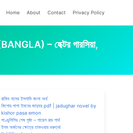
Home
About
Contact
Privacy Policy
NGLA) – হেক্টর গারসিয়া,
রাকিব নামের ইসলামি বাংলা অর্থ
কিশোর পাশা ইমনের জাদুঘর pdf | jadughar novel by
kishor pasa emon
পাণ্ডুলিপির শেষ পৃষ্ঠা – পায়েল রায় পার্থ
ইলম অর্জনের ক্ষেত্রে তাকওয়ার গুরুত্ব!