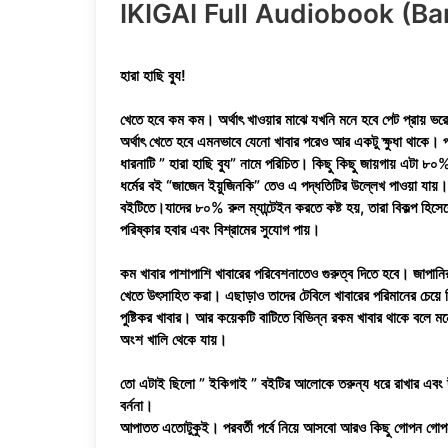
IKIGAI Full Audiobook (Bangla)
হারা হাছি ব্যু!
খেতে হবে কম কম। অর্থাৎ খাওয়ার মাঝে যখনি মনে হবে পেট প্রায় ভ
অর্থাৎ খেতে হবে এমনভাবে যেনো খাবার পরেও আর একটু ক্ষুধা থাক
ধারনাটি ” হারা হাছি ব্যু” নামে পরিচিত। কিছু কিছু জায়গায় এটা 
ধর্মের বই “জাজেন ইয়ুজিনকি” তেও এ পদ্ধতিটির উল্লেখ পাওয়া যায়।যত
বইটিতে।যাদের ৮০% রুল ম্যান্টেইন করতে কষ্ট হয়, তারা বিকল্প হিসে
পরিষ্কার হবার এবং বিশ্রামের সুযোগ পায়।
কম খাবার পাশাপাশি খাবারের পরিবেশনাতেও গুরুত্ব দিতে হবে। জাপানি
খেতে উৎসাহিত করা। এছাড়াও তাদের টেবিলে খাবারের পরিমানের চেয়ে বি
পুষ্টিকর খাবার। আর কয়েকটি বাটিতে বিভিন্ন রকম খাবার থাকে বলে মন
অংশ খালি থেকে যায়।
তো এটাই ছিলো ” ইকিগাই ” বইটির আলোকে তরুন্য ধরে রাখার এবং দীর্
বর্ননা।
আপাতত এতোটুকুই। পরবর্তী পর্বে নিয়ে আসবো আরও কিছু গোপন গোপ