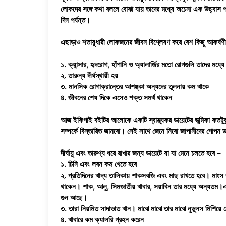
লোকদের সঙ্গে কথা বললে বোঝা যায় তাদের মধ্যে অচেনা এক উছ্বাস প্রব
দিন পর্যন্ত।
এছাড়াও শতায়ুধারী লোকজনের জীবন বিশ্লেষণ করে বেশ কিছু আকর্ষণ
১. ক্যান্সার, হৃদরোগ, হাঁপানি ও অ্যালার্জির মতো রোগগুলি তাদের মধ্যে
২. তারুন্য দীর্ঘস্থায়ী হয়
৩. মানসিক রোগাক্রান্তের আশঙ্কা অন্যদের তুলনায় কম থাকে
৪. জীবনের শেষ দিকে এসেও শক্ত সমর্থ থাকেন
আজ ইকিগাই বইটির আলোকে একটি স্বাস্থ্যকর ডায়েটের ভূমিকা কতটুকু গ
সম্পর্কে বিস্তারিত জানবো। সেই সাথে জেনে নিবো জাপানীদের গোপন 
দীর্ঘায়ু এবং তারুণ্য ধরে রাখার জন্য ডায়েটে যা যা মেনে চলতে হবে –
১. চিনি এবং লবন কম খেতে হবে
২. প্রতিদিনের খাদ্য তালিকায় শাকসবজি এবং মাছ রাখতে হবে। মাংস
থাকেন। শাক, আলু, সিমজাতীয় খাবার, সয়াবিন তার মধ্যে অন্যতম।এছা
গুন আছে।
৩. তারা নিয়মিত সাদাভাত খান। মাঝে মাঝে তার মাঝে নুডুলস মিশিয়ে 
৪. খাবারে কম ক্যালরি গ্রহন করেন