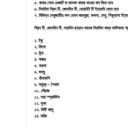
৫. খাবার শেষে ডেজার্ট বা হালকা খাবার খাওয়া বাদ দিতে হবে
৬. নিযমিত গ্রিন টি, জেসমিন টি, হোয়াইট টি ইত্যাদি খেতে হবে
৭. বিভিন্ন লেবুজাতীয় ফল যেমন জাম্বুরা, কমলা, লেবু, শিকুয়াসা ইত্
গ্রিন টি, জেসমিন টি, সয়াবিন ছাড়াও তাদের নিয়মিত খাদ্য তালিকায় প্রক
১. টফু
২. মিসো
৩. টুনা
৪. গাজর
৫. করলা
৬. কম্বু
৮. বাঁধাকপি
৯. সমুদ্র – শৈবাল
১০. পেঁয়াজ
১১. সয়া স্প্রাউটস
১২. লুফা
১৩. মিষ্টি আলু
১৪. মরিচ