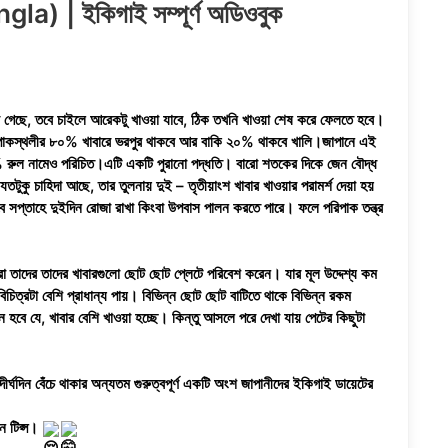
 | ইকিগাই সম্পূর্ণ অডিওবুক
রে গেছে, তবে চাইলে আরেকটু খাওয়া যাবে, ঠিক তখনি খাওয়া শেষ করে ফেলতে হবে।
ে। পাকস্থলীর ৮০% খাবারে ভরপুর থাকবে আর বাকি ২০% থাকবে খালি।জাপানে এই
৮০% রুল নামেও পরিচিত।এটি একটি পুরানো পদ্ধতি। বারো শতকের দিকে জেন বৌদ্ধ
টুকু চাহিদা আছে, তার তুলনায় দুই – তৃতীয়াংশ খাবার খাওয়ার পরামর্শ দেয়া হয়
বে সপ্তাহে দুইদিন রোজা রাখা কিংবা উপবাস পালন করতে পারে। ফলে পরিপাক তন্ত্র
রা তাদের তাদের খাবারগুলো ছোট ছোট প্লেটে পরিবেশ করেন। যার মূল উদ্দেশ্য কম
চিত্রটা বেশি প্রাধান্য পায়। বিভিন্ন ছোট ছোট বাটিতে থাকে বিভিন্ন রকম
ে হবে যে, খাবার বেশি খাওয়া হচ্ছে। কিন্তু আসলে পরে দেখা যায় পেটের কিছুটা
ঘদিন বেঁচে থাকার অন্যতম গুরুত্বপূর্ণ একটি অংশ জাপানীদের ইকিগাই ডায়েটের
ন টিপ্স।