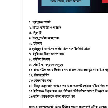
১. স্বাস্থ্যকর ডায়েট
২. বাইরে হাঁটাহাঁটি ও ব্যায়াম
৩. গ্রিন টি
৪. উষ্ণ মন্ডলীয় আবহাওয়া
৫. ইকিগাই
৬.ভ্রাতৃত্ব। জাপানের ভাষায় যাকে বলে ইচারিবা চোডে
৭. ইয়ুইমারু কিংবা দলগত কাজ
৮. পরিমিত বিশ্রাম
৯. মোয়াই বা অন্তরঙ্গ বন্ধুত্ব
১০.রাতে সঠিক সময়ে বিছানায় যাওয়া এবং ভোরবেলা ঘুম থেকে উঠে পড়
১২. নিয়মানুবর্তিতা
১৩.স্ট্রেস ফ্রি থাকা
১৪. নিত্য নতুন জ্ঞান আহরন করা এবং কমফোর্ট জোনের বাইরে গিয়ে 
১৫.ইতিবাচক চিন্তা করা এবং বিভিন্ন পরিস্থিতিতে আবেগ নিয়ন্ত্রণ ক
১৬.কঠিন পরিস্থিতিতে শান্ত থাকতে পারা
মূলত এ ব্যাপারগুলোই তাদের দীর্ঘায়ুর পেছনে গুরুত্বপূর্ণ ভূমিকা রেখে