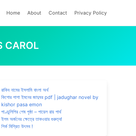
Home
About
Contact
Privacy Policy
SMAS CAROL
রাকিব নামের ইসলামি বাংলা অর্থ
কিশোর পাশা ইমনের জাদুঘর pdf | jadughar novel by
kishor pasa emon
পাণ্ডুলিপির শেষ পৃষ্ঠা – পায়েল রায় পার্থ
ইলম অর্জনের ক্ষেত্রে তাকওয়ার গুরুত্ব!
শির্ক মিশ্রিত উৎসব !