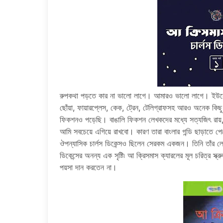
রুপকথা পড়তে কার না ভালো লাগে। আমারও ভালো লাগে। ইউর
ছোঁয়া, ফায়ারপ্লেস, কেক, ট্রেন, টেলিগ্রাফসহ আরও অনেক কিছ
ফিকশনও পড়েছি। বাঙালি ফিকশন লেখকদের মধ্যে সত্যজিৎ রায়, সুনীল গ
আমি সবচেয়ে এগিয়ে রাখবো। কারণ তারা বাংলার গন্ডি ছাড়াতে প
ঔপন্যাসিক চার্লস ডিকেন্সও ছিলেন সেরকম একজন। তিনি তাঁর ল
ডিকেন্সের অনন্য এক সৃষ্টি৷ আ ক্রিসমাস ক্যারলের মূল চরিত্র স
পয়সা দান করতেন না।