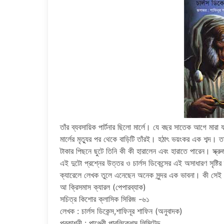
তাঁর ব্যবসায়িক পার্টনার ছিলো মার্লে। যে বছর সাতেক আগে মারা
মার্লের মৃত্যুর পর থেকে বাড়িটি তাঁরই। হঠাৎ ভয়ংকর এক শব্দ।
টাকার পিছনে ছুটে তিনি কী কী হারালেন এবং হারাতে পারেন। স্ক
এই দুটো প্রশ্নের উত্তর ও চার্লস ডিকেন্সের এই অসাধারণ সৃষ্
ক্যারেলে লেখক তুলে এনেছেন অনেক সুন্দর এক ভাবনা। কী সেই
আ ক্রিসমাস ক্যারল (পেপারব্যাক)
সচিত্র কিশোর ক্লাসিক সিরিজ -৬১
লেখক : চার্লস ডিকেন্স,শাফিনূর শাফিন (অনুবাদক)
প্রকাশনী : পাঞ্জেরী পাবলিকেশন্স লিমিটেড