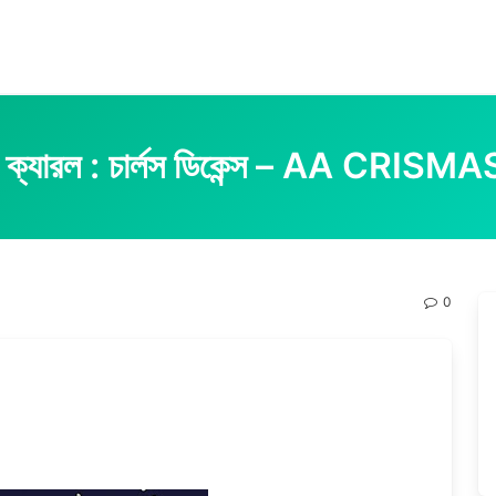
স ক্যারল : চার্লস ডিকেন্স – AA CRI
0