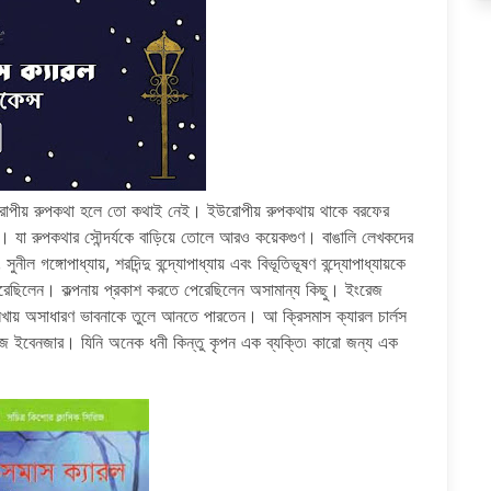
োপীয় রুপকথা হলে তো কথাই নেই। ইউরোপীয় রুপকথায় থাকে বরফের
ু। যা রুপকথার সৌন্দর্যকে বাড়িয়ে তোলে আরও কয়েকগুণ। বাঙালি লেখকদের
ঙ্গোপাধ্যায়, শরদিন্দু বন্দ্যোপাধ্যায় এবং বিভূতিভূষণ বন্দ্যোপাধ্যায়কে
েরেছিলেন। কল্পনায় প্রকাশ করতে পেরেছিলেন অসামান্য কিছু। ইংরেজ
েখায় অসাধারণ ভাবনাকে তুলে আনতে পারতেন। আ ক্রিসমাস ক্যারল চার্লস
্ক্রুজ ইবেনজার। যিনি অনেক ধনী কিন্তু কৃপন এক ব্যক্তি৷ কারো জন্য এক