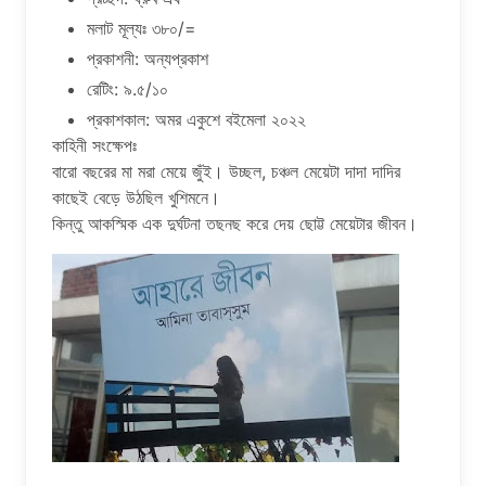
মলাট মূল্যঃ ৩৮০/=
প্রকাশনী: অন্যপ্রকাশ
রেটিং: ৯.৫/১০
প্রকাশকাল: অমর একুশে বইমেলা ২০২২
কাহিনী সংক্ষেপঃ
বারো বছরের মা মরা মেয়ে জুঁই। উচ্ছল, চঞ্চল মেয়েটা দাদা দাদির
কাছেই বেড়ে উঠছিল খুশিমনে।
কিন্তু আকস্মিক এক দুর্ঘটনা তছনছ করে দেয় ছোট্ট মেয়েটার জীবন।