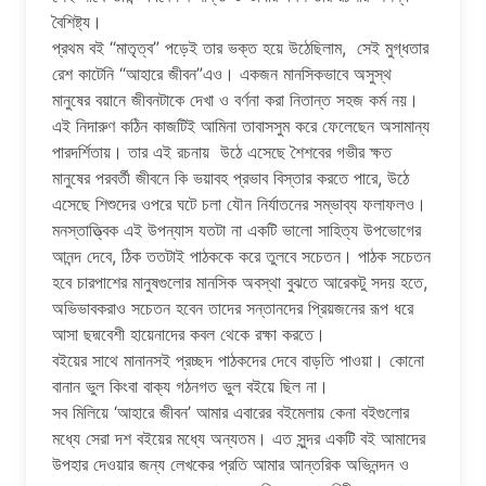
বৈশিষ্ট্য।
প্রথম বই “মাতৃত্ব” পড়েই তার ভক্ত হয়ে উঠেছিলাম, সেই মুগ্ধতার
রেশ কাটেনি “আহারে জীবন”এও। একজন মানসিকভাবে অসুস্থ
মানুষের বয়ানে জীবনটাকে দেখা ও বর্ণনা করা নিতান্ত সহজ কর্ম নয়।
এই নিদারুণ কঠিন কাজটিই আমিনা তাবাসসুম করে ফেলেছেন অসামান্য
পারদর্শিতায়। তার এই রচনায় উঠে এসেছে শৈশবের গভীর ক্ষত
মানুষের পরবর্তী জীবনে কি ভয়াবহ প্রভাব বিস্তার করতে পারে, উঠে
এসেছে শিশুদের ওপরে ঘটে চলা যৌন নির্যাতনের সম্ভাব্য ফলাফলও।
মনস্তাত্ত্বিক এই উপন্যাস যতটা না একটি ভালো সাহিত্য উপভোগের
আনন্দ দেবে, ঠিক ততটাই পাঠককে করে তুলবে সচেতন। পাঠক সচেতন
হবে চারপাশের মানুষগুলোর মানসিক অবস্থা বুঝতে আরেকটু সদয় হতে,
অভিভাবকরাও সচেতন হবেন তাদের সন্তানদের প্রিয়জনের রূপ ধরে
আসা ছদ্মবেশী হায়েনাদের কবল থেকে রক্ষা করতে।
বইয়ের সাথে মানানসই প্রচ্ছদ পাঠকদের দেবে বাড়তি পাওয়া। কোনো
বানান ভুল কিংবা বাক্য গঠনগত ভুল বইয়ে ছিল না।
সব মিলিয়ে ‘আহারে জীবন’ আমার এবারের বইমেলায় কেনা বইগুলোর
মধ্যে সেরা দশ বইয়ের মধ্যে অন্যতম। এত সুন্দর একটি বই আমাদের
উপহার দেওয়ার জন্য লেখকের প্রতি আমার আন্তরিক অভিনন্দন ও