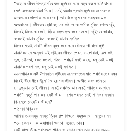
“আহারে জীবন উপন্যাসটির শুরু জুঁইয়ের বারো বছর বয়সে ঘটে যাওয়া
সেই দুঃখজনক ঘটনা দিয়ে। সেই ঘটনার প্রভাব জুঁইয়ের মনোজগত
একেবারে তোলপাড় করে দেয়। তা থেকে জন্ম নেয় ভয়ঙ্কর এক
অভ্যাসের। জীবনের ছোট বড় সব কষ্ট থেকে ক্ষণিক মুক্তি পেতে জুঁই
নিজেই নিজেকে কেটে, ছিঁড়ে রক্তাক্ত করে ফেলে। জুঁইয়ের ভাষায়,
রক্তেই আমার মুক্তি, রক্তেই আমার স্বস্তি।
নিজের মনেই সারাটা জীবন যুদ্ধ করে করে যৌবনে পা রাখে জুঁই।
মানসিকভাবে অসুস্থ এই জুঁইয়ের জীবনে প্রেম, ভালোবাসা, দুঃখ কষ্ট,
ভুল, যৌনতা, রক্তাক্ততা, শঠতা, প্রাচুর্য সবই আছে, শুধু নেই একটু
মানসিক প্রশান্তি, শুধু নেই একটু স্বস্তি।
মনস্তাত্ত্বিক এই উপন্যাসে জুঁইয়ের মনোজগতের ঘাত প্রতিঘাতের মধ্য
দিয়েই ধীরে ধীরে উন্মোচিত হয় ওর জীবন। অতীত এবং বর্তমানে
দোদুল্যমান সেই জীবন। একটু স্বস্তি আর একটু শান্তির সন্ধানে
প্রতিটা মুহূর্ত পার করা সেই জীবন। শেষ পর্যন্ত সেই শান্তির সন্ধান
কি মেলে মেয়েটার জীবনে?
পাঠ প্রতিক্রিয়াঃ
আমিনা তাবাসসুম মনস্তাত্ত্বিক গল্প লিখতে সিদ্ধহস্ত। মানুষের মন
পড়ে ফেলার এক অসাধারণ ক্ষমতা রয়েছে তার।
সেই সাথে তীক্ষ্ণ পর্যবেক্ষণ শক্তি ও ভাষার দখল তার রচনার অনন্য