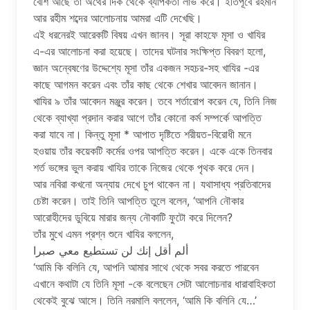
বেশি আছে তা অর্থের দিক থেকে ব্যাপকতা লাভ করে। ইতিপূর্বে রহমান
আর রহীম শব্দের আলোচনায় আমরা এটি দেখেছি।
এই ধরনেরই আরেকটি বিষয় এখন জানব। সূরা কাহফে মূসা ও খাযির
এ-এর আলোচনা করা হয়েছে। তাদের ঘটনার সংক্ষিপ্ত বিবরণ হলো,
জ্ঞান অন্বেষণের উদ্দেশ্যে মূসা তাঁর একজন সহচর-সহ খাযির -এর
কাছে আগমন করেন এবং তাঁর কাছ থেকে শেখার আবেদন জানান।
খাযির ৯ তাঁর আবেদন মঞ্জুর করেন। তবে শর্তারোপ করেন যে, তিনি নিজ
থেকে ব্যাখ্যা প্রদান করার আগে তাঁর কোনো কর্ম সম্পর্কে আপত্তি
করা যাবে না। কিন্তু মূসা * আপাত দৃষ্টিতে শরীয়ত-বিরোধী মনে
হওয়ায় তাঁর কয়েকটি কর্মের ওপর আপত্তি করেন। একে একে তিনবার
শর্ত ভঙ্গের ভুল করায় খাযির তাকে নিজের থেকে পৃথক করে দেন।
আর নবিরা কখনো অন্যায় দেখে চুপ থাকেন না। যথাসাধ্য প্রতিবাদের
চেষ্টা করেন। তাই তিনি আপত্তি তুলে বলেন, ‘আপনি নৌকার
আরোহীদের ডুবিয়ে মারার জন্য নৌকাটি ফুটো করে দিলেন?
তাঁর মুখে এমন প্রশ্ন শুনে খাযির বললেন,
ألم أقل إنك لن تستطيع معي صبرا
‘আমি কি বলিনি যে, আপনি আমার সাথে থেকে সবর করতে পারবেন
এখানে কথাটা যে তিনি মূসা -কে বলেছেন সেটা আলোচনার ধারাবাহিকতা
থেকেই বুঝে আসে। তিনি নরমালি বললেন, ‘আমি কি বলিনি যে…’