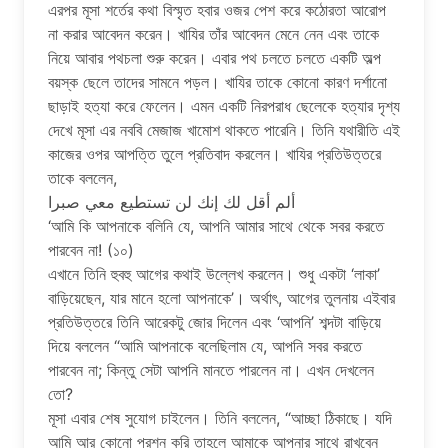
এরপর মূসা শর্তের কথা বিস্মৃত হবার ওজর পেশ করে কঠোরতা আরোপ
না করার আবেদন করেন। খাযির তাঁর আবেদন মেনে নেন এবং তাকে
নিয়ে আবার পথচলা শুরু করেন। এবার পথ চলতে চলতে একটি অল্প
বয়স্ক ছেলে তাদের সামনে পড়ল। খাযির তাকে কোনো কারণ দর্শানো
ছাড়াই হত্যা করে ফেলেন। এমন একটি নিরপরাধ ছেলেকে হত্যার দৃশ্য
দেখে মূসা এর নববি মেজাজ খামোশ থাকতে পারেনি। তিনি যথারীতি এই
কাজের ওপর আপত্তি তুলে প্রতিবাদ করলেন। খাযির প্রতিউত্তরে
তাকে বললেন,
ألم أقل لك إنك لن تستطيع معي صبرا
‘আমি কি আপনাকে বলিনি যে, আপনি আমার সাথে থেকে সবর করতে
পারবেন না! (১০)
এখানে তিনি হুবহু আগের কথাই উল্লেখ করলেন। শুধু একটা ‘লাকা’
বাড়িয়েছেন, যার মানে হলো আপনাকে’। অর্থাৎ, আগের তুলনায় এইবার
প্রতিউত্তরে তিনি আরেকটু জোর দিলেন এবং ‘আপনি’ শব্দটা বাড়িয়ে
দিয়ে বললেন “আমি আপনাকে বলেছিলাম যে, আপনি সবর করতে
পারবেন না; কিন্তু সেটা আপনি মানতে পারলেন না। এখন দেখলেন
তো?
মূসা এবার শেষ সুযোগ চাইলেন। তিনি বললেন, “আচ্ছা ঠিকাছে। যদি
আমি আর কোনো প্রশ্ন করি তাহলে আমাকে আপনার সাথে রাখবেন