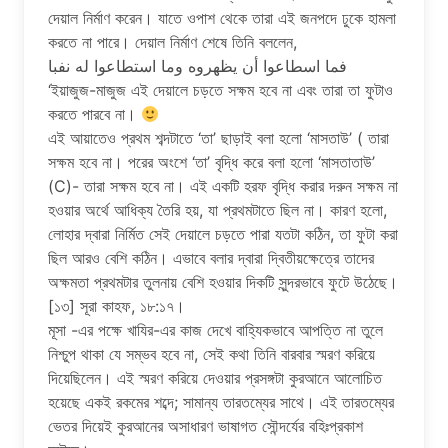
দেয়াল নির্মাণ করেন। যাতে ওপাশ থেকে তারা এই জনপদে ঢুকে হামলা
করতে না পারে। দেয়াল নির্মাণ শেষে তিনি বললেন,
فما اسطاعوا أن يظهروه وما استطاعوا له نفبا
‘ইয়াজুজ-মাজুজ এই দেয়ালে চড়তে সক্ষম হবে না এবং তারা তা ফুটাও
করতে পারবে না।
এই আয়াতেও প্রথম শব্দটাতে ‘তা’ ছাড়াই বলা হলো ‘মাসতাউ’ ( তারা
সক্ষম হবে না। পরের অংশে ‘তা’ বৃদ্ধি করে বলা হলো ‘মাসতাতাউ’
(C)- তারা সক্ষম হবে না। এই একটি হরফ বৃদ্ধি করার দরুন সক্ষম না
হওয়ার অর্থে আধিক্য তৈরি হয়, যা প্রথমটাতে ছিল না। কারণ হলো,
লোহার দ্বারা নির্মিত সেই দেয়ালে চড়তে পারা যতটা কঠিন, তা ফুটা করা
ছিল আরও বেশি কঠিন। এভাবে বলার দ্বারা দ্বিতীয়ক্ষেত্রে তাদের
অক্ষমতা প্রথমটার তুলনায় বেশি হওয়ার দিকটি সুন্দরভাবে ফুটে উঠেছে।
[১৩] সূরা কাহফ, ১৮:১৭।
মূসা -এর পক্ষে খাযির-এর কাজ দেখে বাহ্যিকভাবে আপত্তি না তুলে
নিশ্চুপ থাকা যে সম্ভব হবে না, সেই কথা তিনি বারবার স্মরণ করিয়ে
দিয়েছিলেন। এই স্মরণ করিয়ে দেওয়ার প্রসঙ্গটা কুরআনে আলোচিত
হয়েছে একই রকমের শব্দে; সামান্য তারতম্যের সাথে। এই তারতম্যের
ভেতর দিয়েই কুরআনের অসাধারণ ভাষাগত সৌন্দর্যের বহিঃপ্রকাশ