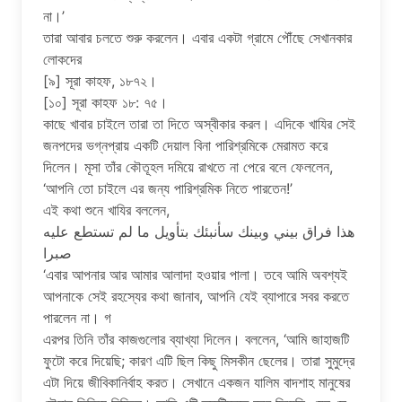
না।’
তারা আবার চলতে শুরু করলেন। এবার একটা গ্রামে পৌঁছে সেখানকার
লোকদের
[৯] সূরা কাহফ, ১৮৭২।
[১০] সূরা কাহফ ১৮: ৭৫।
কাছে খাবার চাইলে তারা তা দিতে অস্বীকার করল। এদিকে খাযির সেই
জনপদের ভগ্নপ্রায় একটি দেয়াল বিনা পারিশ্রমিকে মেরামত করে
দিলেন। মূসা তাঁর কৌতূহল দমিয়ে রাখতে না পেরে বলে ফেললেন,
‘আপনি তো চাইলে এর জন্য পারিশ্রমিক নিতে পারতেন!’
এই কথা শুনে খাযির বললেন,
هذا فراق بيني وبينك سأنبئك بتأويل ما لم تستطع عليه
صبرا
‘এবার আপনার আর আমার আলাদা হওয়ার পালা। তবে আমি অবশ্যই
আপনাকে সেই রহস্যের কথা জানাব, আপনি যেই ব্যাপারে সবর করতে
পারলেন না। গ
এরপর তিনি তাঁর কাজগুলোর ব্যাখ্যা দিলেন। বললেন, ‘আমি জাহাজটি
ফুটো করে দিয়েছি; কারণ এটি ছিল কিছু মিসকীন ছেলের। তারা সুমুদ্রে
এটা দিয়ে জীবিকানির্বাহ করত। সেখানে একজন যালিম বাদশাহ মানুষের