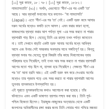
[১১] সূরা কাহফ, ১৮ : ৭৮। [১২] সূরা কাহফ, ১৮:৮২।
লামতাসতাতি’ (৬১)। অর্থাৎ, এগুলোতে ‘সীন’-এর পর একটি ‘তা’
আছে। আর ব্যাখ্যাঁ শুনানোর পরে বললেন- “মা লামতাসতি’
(Japai)। এতে ‘সীন’-এর পর ‘তা’ নেই। একটি হরফ কমে আসার
দরুন অর্থের মধ্যেও কমতি চলে আসল। এমন করার কারণ হলো,
কাজগুলোর ব্যাখ্যা করার আগ পর্যন্ত মূসা -এর সবর করতে না পারার
ব্যাপারটা গাড় ছিল। যেহেতু তিনি এর রহস্য তখন পর্যন্ত জানতেন
না। তাই সেখানে বাড়তি একটা হরফ আনায় অর্থের মধ্যে আধিক্য
আসে এবং উনার সেই সময়কার অবস্থার সাথে সঙ্গতিপূর্ণ হয়। কিন্তু
ব্যাখ্যা শুনার পর যেহেতু পুরো বিষয়টা তাঁর কাছে দিবালোকের ন্যায়
পরিষ্কার হয়ে গিয়েছিল, তাই তখন আর সবর করতে না পারার ব্যাপারটি
আগের মতো গাড় ছিল না, হালকা হয়ে গিয়েছিল। সেজন্য ‘সীন’-এর
পর ‘তা’ আনা হয়নি আর। এই একটি হরফ কম করে দেওয়ায় অর্থের
মধ্যেও তার প্রভাব পড়ে এবং সবর করতে না পারার ব্যাপারটা আগের
তুলনায় হালকাভাবে উপস্থাপিত হয়।
এই সূরাতে যুলকারনাইনের কথাও আলোচনা করা হয়েছে। তাঁর
ঘটনাতেও এমন একটি ভাষাগত ব্যাপার লক্ষ্য করা যায়। তিনি পূর্ব-
পশ্চিম বিজেতা ছিলেন। ইয়াজুজ-মাজুজের অত্যাচার থেকে একটি
জনপদের অধিবাসীদের রক্ষা করার জন্য তিনি লোহার পাত গলিয়ে মজবুত