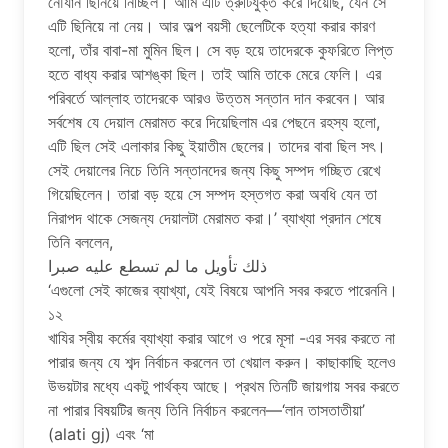
নৌযান ছিনিয়ে নিচ্ছিল। আমি এটি ত্রুটিযুক্ত করে দিয়েছি, যেন সে
এটি ছিনিয়ে না নেয়। আর অল্প বয়সী ছেলেটিকে হত্যা করার কারণ
হলো, তাঁর বাবা-মা মুমিন ছিল। সে বড় হয়ে তাদেরকে কুফরিতে লিপ্ত
হতে বাধ্য করার আশঙ্কা ছিল। তাই আমি তাকে মেরে ফেলি। এর
পরিবর্তে আল্লাহ তাদেরকে আরও উত্তম সন্তান দান করবেন। আর
সর্বশেষ যে দেয়াল মেরামত করে দিয়েছিলাম এর পেছনে রহস্য হলো,
এটি ছিল সেই এলাকার কিছু ইয়াতীম ছেলের। তাদের বাবা ছিল সৎ।
সেই দেয়ালের নিচে তিনি সন্তানদের জন্য কিছু সম্পদ গচ্ছিত রেখে
গিয়েছিলেন। তারা বড় হয়ে সে সম্পদ হস্তগত করা অবধি যেন তা
নিরাপদ থাকে সেজন্য দেয়ালটা মেরামত করা।’ ব্যাখ্যা প্রদান শেষে
তিনি বললেন,
ذلك تأويل ما لم تسطع عليه صبرا
‘এগুলো সেই কাজের ব্যাখ্যা, যেই বিষয়ে আপনি সবর করতে পারেননি।
১২
খাযির স্বীয় কর্মের ব্যাখ্যা করার আগে ও পরে মূসা -এর সবর করতে না
পারার জন্য যে শব্দ নির্বাচন করলেন তা খেয়াল করুন। কাছাকাছি হলেও
উভয়টার মধ্যে একটু পার্থক্য আছে। প্রথম তিনটি জায়গায় সবর করতে
না পারার বিষয়টির জন্য তিনি নির্বাচন করলেন—‘লান তাসতাতীয়া’
(alati gj) এবং ‘মা