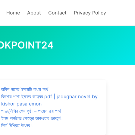
Home
About
Contact
Privacy Policy
BOOKPOINT24
রাকিব নামের ইসলামি বাংলা অর্থ
কিশোর পাশা ইমনের জাদুঘর pdf | jadughar novel by
kishor pasa emon
পাণ্ডুলিপির শেষ পৃষ্ঠা – পায়েল রায় পার্থ
ইলম অর্জনের ক্ষেত্রে তাকওয়ার গুরুত্ব!
শির্ক মিশ্রিত উৎসব !