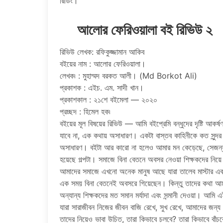
রিডিং।
আলোর ফেরিওয়ালা বই রিভিউ ২
রিভিউ লেখক: রফিকুজ্জামান আকিব
বইয়ের নাম : আলোর ফেরিওয়ালা।
লেখক৷ : মুহাম্মদ বরকত আলী। (Md Borkot Ali)
প্রকাশক : এইচ. এম. সাদী খান।
প্রকাশকাল : ২১শে বইমেলা — ২০২০
প্রচ্ছদ : হিমেল হক৷
বইয়ের মূল বিষয়ের রিভিউ — আমি বইপ্রেমি বন্ধুদের দৃষ্টি আ
যাবে না, এক কথায় অসাধারণ। একটা বাস্তব কাহিনীকে কত সুন্
অসাধারণ। বইটা আর কারো না হলেও আমার মন কেড়েছে, সেজন্য 
হয়েছে গল্পটা। সমাজে বিনা বেতনে অবসর নেওয়া শিক্ষকদের নিয়
আমাদের সমাজে এখনো অনেক মানুষ আছে যারা তালেব মাস্টার এবং
এক সময় বিনা বেতনেই অবসরে গিয়েছেন। কিন্তু তাদের কথা আ
অন্যান্য শিক্ষকদের মত সমান মর্যাদা এবং সন্মানী দেওয়া। আম
যারা সারাজীবন নিজের জীবন বাজি রেখে, সুখ রেখে, আমাদের জন্য
তাদের নিয়েও ভাবা উচিত, তারা কিভাবে চলবে? তারা কিভাবে বাঁ