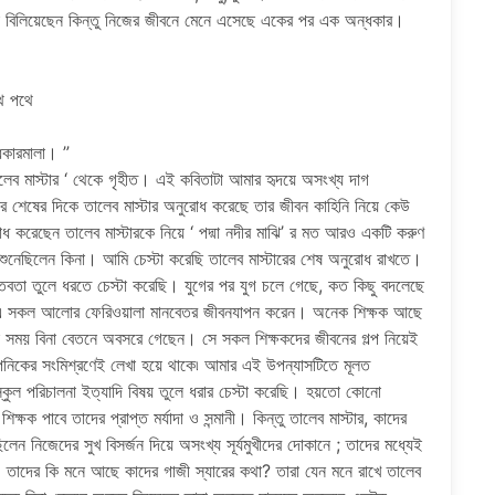
 বিলিয়েছেন কিন্তু নিজের জীবনে মেনে এসেছে একের পর এক অন্ধকার।
;
পথে
লা। ”
ালেব মাস্টার ‘ থেকে গৃহীত। এই কবিতাটা আমার হৃদয়ে অসংখ্য দাগ
 শেষের দিকে তালেব মাস্টার অনুরোধ করেছে তার জীবন কাহিনি নিয়ে কেউ
োধ করেছেন তালেব মাস্টারকে নিয়ে ‘ পদ্মা নদীর মাঝি’ র মত আরও একটি করুণ
া শুনেছিলেন কিনা। আমি চেস্টা করেছি তালেব মাস্টারের শেষ অনুরোধ রাখতে।
্তবতা তুলে ধরতে চেস্টা করেছি। যুগের পর যুগ চলে গেছে, কত কিছু বদলেছে
। এ সকল আলোর ফেরিওয়ালা মানবেতর জীবনযাপন করেন। অনেক শিক্ষক আছে
ক সময় বিনা বেতনে অবসরে গেছেন। সে সকল শিক্ষকদের জীবনের গল্প নিয়েই
পনিকের সংমিশ্রণেই লেখা হয়ে থাকে৷ আমার এই উপন্যাসটিতে মূলত
 স্কুল পরিচালনা ইত্যাদি বিষয় তুলে ধরার চেস্টা করেছি। হয়তো কোনো
 পাবে তাদের প্রাপ্ত মর্যাদা ও সন্মানী। কিন্তু তালেব মাস্টার, কাদের
িলেন নিজেদের সুখ বিসর্জন দিয়ে অসংখ্য সূর্যমুখীদের দোকানে ; তাদের মধ্যেই
দের কি মনে আছে কাদের গাজী স্যারের কথা? তারা যেন মনে রাখে তালেব