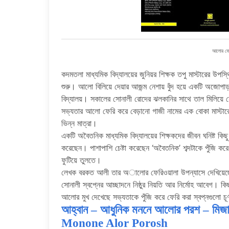
আলোর ফেরি
কদমতলা মাধ্যমিক বিদ্যালয়ের জুনিয়র শিক্ষক তপু মাস্টারের উপস
শুরু। আলো বিলিয়ে দেয়ার আজন্ম নেশায় বুঁদ হয়ে একটি অজোপাড়া গ
বিদ্যালয়। সকালের সোনালী রোদের ঝলকানির সাথে তাল মিলিয়ে যেখ
সভ্যতার আলো ফেরি করে বেড়ানো গাজী নামের এক বোকা মাস্টারের জী
ভিন্ন মাত্রা।
একটি অবৈতনিক মাধ্যমিক বিদ্যালয়ের শিক্ষকদের জীবন ঘনিষ্ট কিছ
করেছেন। পাশাপাশি চেষ্টা করেছেন ‘অবৈতনিক’ শব্দটাকে পুঁজি করে গ
ফুটিয়ে তুলতে।
লেখক বরকত আলী তার অালোর ফেরিওয়ালা উপন্যাসে দেখিয়েছেন,
সোনালী স্বপ্নের আচ্ছাদনে নিষ্ঠুর নিয়তি আর নির্মোহ আবেগ। কিছ
আলোর মুখ দেখেছে সভ্যতাকে পুঁজি করে ফেরি করা স্বপ্নগুলো চূ
আহ্বান – আধুনিক মননে আলোর পরশ – মি
Monone Alor Porosh