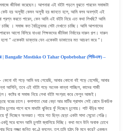
াথে সমাজে জীবিকা করেছেন। আপনারা এই বইটা পড়লে বুঝতে পারবেন সমাজটা
আবার কেউ হয় অসুখী! কেমন অসুখী হয় জানতে হলে, আমি বলব অবশ্যই এই
ারা প্রশ্ন করতে পারেন, কেন আমি এই বইটা নিয়ে এত কথা লিখছি? আমি
 চাচ্ছি । সমাজ কত বৈচিত্র্যময় সেটা দেখাতে চাচ্ছি। আমি আপনাদের
েন আলো বিলিয়ে যাওয়া শিক্ষকদের জীবিকা নির্বাহের দারুন গল্প। দারুন
থাটা হলো ” একেকটা ডাক্তার যেন একেকটা ডাকাতের মত আচরণ করে “।
চন্দ্র রায় | Bangalir Mostisko O Tahar Opobebohar (পিডিএফ) –
+ কেনো বই পড়ে আমি ভয় পেয়েছি, আবার কোনো বই পড়ে হেসেছি, আবার
না আসিনি, তবে এই বইটা পড়ে অনেক কান্না পাচ্ছিল, কাদের গাজী
ছিল। কষ্টের বা সমাজ নিয়ে লেখা বইটা সংগ্রহ করে ফেলুন আজই।
েছে ঘরের চালে। কলাপাতা ঘেরা বেড়া আর মাটির প্রাসাদ সেই রোদে চিকচিক
র চুলোর পাশে বসে মাথাটা ঝুকিয়ে ফুঁ দিচ্ছেন চুলোয়। পাট খঁড়ির সাদা
য়ে ফুঁ দিচ্ছেন অনবরত। গায়ে শত ছিন্ন ছেড়া একটা সাদা সেন্ডো গেঞ্জি।
কটু সরে বসেন আমি চুলাটা জ্বালিয়ে দিচ্ছি। কথা শুনে উনি অবাক চোখে
বার দিয়ে লজ্জা জনিত কণ্ঠে বললেন, তপু,তুমি হঠাৎ কি মনে করে? একজন