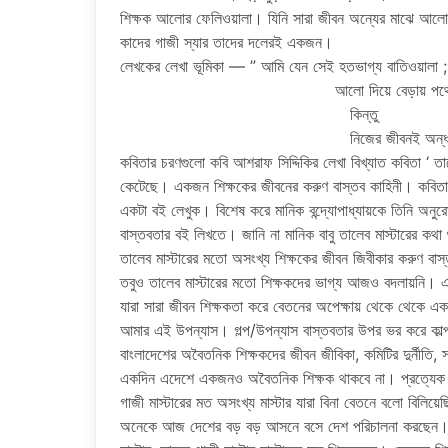
শিক্ষক আলোর ফেলিওয়ালা। যিনি সারা জীবন অন্যের মাঝে আলো
কাদের গাজী স্যার তাদের দলেরই একজন।
লেখকের লেখা ভূমিকা — ” আমি যেন সেই হতভাগ্য বাতিওয়ালা 
আলো দিয়ে বেড়ায় পথে 
কিন্তু
নিজের জীবনই অন্ধকারমা
কবিতার চরণগুলো কবি আশরাফ সিদ্দিকির লেখা বিখ্যাত কবিতা ‘ ত
কেটেছে। একজন শিক্ষকের জীবনের করুণ বাস্তব কাহিনী। কবিতার
একটা বই লেখুক। বিশেষ করে মানিক বন্দ্যোপাধ্যায়কে তিনি অনুর
বাস্তবতার বই লিখতে। জানি না মানিক বাবু তালেব মাস্টারের কথ
তালেব মাস্টারের মতো অসংখ্য শিক্ষকের জীবন জিবীকার করুণ বাস
তবুও তালেব মাস্টারের মতো শিক্ষকদের ভাগ্য আজও বদলায়নি
যারা সারা জীবন শিক্ষকতা করে বেতনের অপেক্ষায় থেকে থেকে এ
আমার এই উপন্যাস। গল্প/উপন্যাস বাস্তবতার উপর ভর করে কাল্
বাংলাদেশের অবৈতনিক শিক্ষকদের জীবন জীবিকা, কমিটির দুর্নীতি,
একদিন এদেশে একজনও অবৈতনিক শিক্ষক থাকবে না। প্রত্যেক শিক্ষক
গাজী মাস্টারের মত অসংখ্য মাস্টার যারা বিনা বেতনে বলো বিলিয়েছ
অনেকে আজ দেশের বড় বড় আসনে বসে দেশ পরিচালনা করছেন। তা