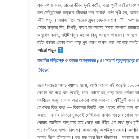
এক কথায় বলব, তাদের জীবন খুবই কষ্টের, তারা খুবই কষ্টের স
কত বৈচিত্র্যময়! মানুষকে জীবনটা কত কষ্টের! কেউ সুখী হয়, 
বইটা পড়ুন। সমাজ নিয়ে অনেক সুন্দর বেদনাময় গল্প এটি। আপন
সেটার উত্তর দিব, লিখছি, কারণ আপনাদের সমাজ সম্পর্কে জানাতে
অনুরোধ করছি, বইটি পড়ুন অনেক কিছু জানতে পারবেন। জানতে পারব
বইটা বইটার একটা কথা পড়ে খুব খারাপ লাগল, কষ্ট লেগেছে ক
আরো পড়ুন
বাঙালির মস্তিস্ক ও তাহার অপব্যবহার pdf আচার্য প্রফুল্ল
New!
তবে সবচেয়ে মজার ব্যাপার হলো, আমি অনেক বই পড়েছি ১০০০
কোনো বই পড়ে রাগ হয়েছি, তবে কোনো বই পড়ে আজ পর্যন্ত কান্
মাস্টারের জন্য। যাক আর কোনো কথা বলব না। এইটুকুই বলার 
লেখকের কিছু কথা — বিকালের বিদায়ী রোদ গাছের ফাঁকে ঢলে পড়
করছে। বাড়ির ভিতরে ঢুকতেই দেখি তথা কথিত গ্রামের বোকা মাস্টা
ধোয়ায় চারদিকে অন্ধকার হয়ে গেছে পাট খঁড়ির এক মাথা মুখে ঢুকি
পাশে দাঁড়িয়ে সালাম দিলাম। আসসালামু আলাইকুম স্যার। আপনি এ
আমার দিকে তাঁকালেন। হুড় মুড় করে উঠে দাঁড়ালেন। সালামের জ