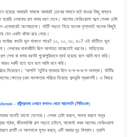
মনে হয়েছে আমারই সমাজে আমারই চোখের সামনে ঘটে যাওয়া কিছু বাস্তব
 হয়েছি লেখকের গল্প বলার ধরণ দেখে। আলোর ফেরিওয়ালা গল্পে লেখক চেষ্টা
া ছিল একেবারেই অগোছালো। বইটি পড়তে গিয়ে অনেক দৃশ্যপটে অনেক কিছুই
োথায় যেন একটা খটকা রয়ে গেছে।
ে সর্বোচ্চ কতটা ভুল থাকতে পারে? ১০, ২০, ৩০, ৪০? এই বইটিতে ভুল
ায় না। লেখকের বানানরীতি ছিল আশাহত যাচ্ছেতাই ধরণের। সাহিত্যের
্প লেখা বা বলার ধরণটা পুরোপুরিভাবে ব্যর্থ হয়েছে বলে আমি মনে করি।
ৈরিতে আরও দরদী হতে হবে বলে আমি মনে করি।
পরিচয় দিয়েছেন। ‘আপনি’ ‘তুমি’র ব্যবহার ছিল হ-য-ব-র-ল অবস্থা। বইটির
সের ক্ষেত্রে চরম অদক্ষতার পরিচয় দিয়েছে শব্দভূমি প্রকাশনী। এ বিষয়ে
– রবীন্দ্রনাথ এখানে কখনও খেতে আসেননি (পিডিএফ)
িকার অর্থেই ভালো লেগেছে। লেখক চেষ্টা করলে, সাধনা করলে অদূর
রিয় পাঠক, জীবনঘনিষ্ঠ গল্প পড়তে চাইলে, সাজেস্ট করব আলোর ফেরিওয়ালা
রলে গল্পটি যে আপনাকে মুগ্ধ করবে, এটি আমার দৃঢ় বিশ্বাস। হ্যাপি