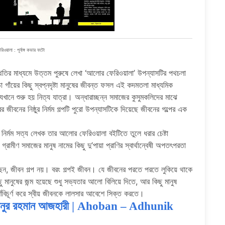
ওয়ালা : পূর্নাঙ্গ কভার ফটো
্থিতির মাধ্যমে উত্তম পুরুষে লেখা ‘আলোর ফেরিওয়ালা’ উপন্যাসটির পথচলা
াঁয়ের কিছু স্বপ্নদৃষ্টা মানুষের জীবন্ত ফসল এই কদমতলা মাধ্যমিক
ানে শুরু হয় নিত্য যাত্রা। অন্ধারাচ্ছন্ন সমাজের কুসুমকলিদের মাঝে
বনের নিষ্ঠুর নির্মম গল্পটি পুরো উপন্যাসটিকে দিয়েছে জীবনের গল্পের এক
ু নির্মম সত্য লেখক তার আলোর ফেরিওয়ালা বইটিতে তুলে ধরার চেষ্টা
্রামীণ সমাজের মানুষ নামের কিছু দু’পায়া প্রাণির স্বার্থান্বেষী অপতৎপরতা
 জীবন গল্প নয়। বরং গল্পই জীবন। যে জীবনের পরতে পরতে লুকিয়ে থাকে
ু মানুষের জন্ম হয়েছে শুধু সভ্যতার আলো বিলিয়ে দিতে, আর কিছু মানুষ
র্ণবিচূর্ণ করে স্বীয় জীবনকে লালসার আবেশে সিক্ত করতে।
জানুর রহমান আজহারী | Ahoban – Adhunik