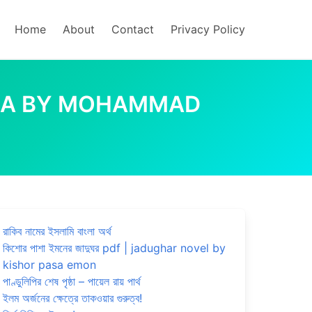
Home
About
Contact
Privacy Policy
ERIWALA BY MOHAMMAD
রাকিব নামের ইসলামি বাংলা অর্থ
কিশোর পাশা ইমনের জাদুঘর pdf | jadughar novel by
kishor pasa emon
পাণ্ডুলিপির শেষ পৃষ্ঠা – পায়েল রায় পার্থ
ইলম অর্জনের ক্ষেত্রে তাকওয়ার গুরুত্ব!