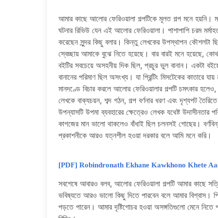
আমার কাছে আলোর ফেরিওয়ালা গল্পটিকে মূলত গল্প মনে হয়নি। 
ঘটনার রিভিউ যেন এই আলোর ফেরিওয়ালা। পাশাপাশি চরম মর্মাহত
করেছেন সুন্দর কিছু বলার। কিন্তু লেখকের উপস্থাপন কৌশলট
স্বেচ্ছায় আমাকে বুঝে নিতে হয়েছে। বার বারই মনে হয়েছে, ক
বইটির সবচেয়ে অসহনীয় দিক ছিল, প্রচুর ভুল বানান। একটা বইয়
বানানের পরিমাণ ছিল অসংখ্য। যা প্রিন্টিং মিসটেকের কাতারে য
মানদণ্ডে বিচার করলে আলোর ফেরিওয়ালার গল্পটি চমৎকার হলেও, গল
লেখকে বাক্যচয়ন, শব্দ গঠন, গল্প বর্ণনার ধরণ এবং দৃশ্যপট ত
উপন্যাসটি উপমা ব্যবহারের ক্ষেত্রেও লেখক যথেষ্ট উদাসীনতার 
কাগজের মান ভালো থাকলেও বাঁধাই ছিল চলনসই গোছের। বর্ণবিন্যা
প্রকাশনীকে আরও যত্নশীল হওয়া দরকার বলে আমি মনে করি।
[PDF] Robindronath Ekhane Kawkhono Khete Aashenni 
সবশেষে আবারও বলব, আলোর ফেরিওয়ালা গল্পটি আমার কাছে সত্য
ভবিষ্যতে আরও ভালো কিছু দিতে পারবেন বলে আমার বিশ্বাস। প্
পড়তে পারেন। আমার দৃষ্টিগোচর হওয়া অসঙ্গতিগুলো মেনে নিতে পা