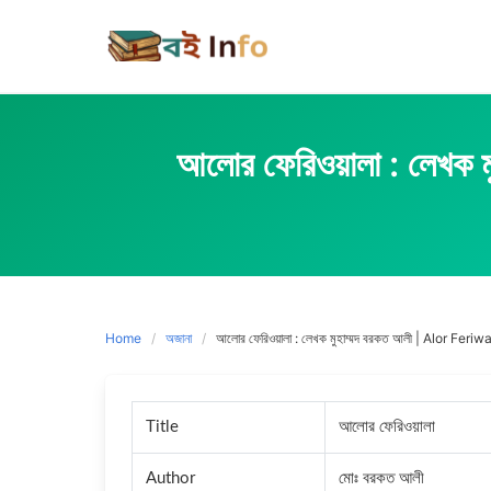
Skip
to
content
আলোর ফেরিওয়ালা : ল
Home
অজানা
আলোর ফেরিওয়ালা : লেখক মুহাম্মদ বরকত আলী | Alor F
Title
আলোর ফেরিওয়ালা
Author
মোঃ বরকত আলী