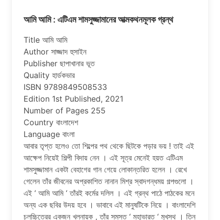
আমি আমি : এটিএম শামসুজ্জামানের আত্মকথনমূলক গ্রন্থ
Title আমি আমি
Author সাজ্জাদ হুসাইন
Publisher ছাপাখানার ভূত
Quality হার্ডকভার
ISBN 9789849508533
Edition 1st Published, 2021
Number of Pages 255
Country বাংলাদেশ
Language বাংলা
আবার তৃপ্ত হলেও তো শিল্পের পথ থেকে ছিটকে পড়ার ভয় ! তাই এই
আক্ষেপ নিয়েই শিল্পী বিদায় নেন । এই সূত্র মেনেই হয়ত এটিএম
শামসুজ্জামান একটা বেহাগের গান গেয়ে লোকান্তরিত হলেন । রেখে
গেলেন তাঁর জীবনের অপ্রকাশিত নানান মিশ্র স্বাদগন্ধময় গল্পগুলো ।
এই ‘ আমি আমি ‘ তাঁরই কর্মের দলিল । এই গ্রন্থ পাঠে পাঠকের মনে
অন্য এক ছবির উদয় হবে । ভাবাবে এই মানুষটিকে নিয়ে । বাংলাদেশি
চলচ্চিত্রের একজন খলনায়ক , তাঁর সমস্ত ‘ মহাভারত ‘ মুখস্থ । তিন