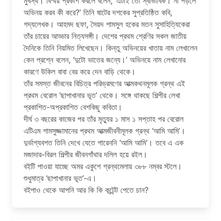
মুখস্থ। বিস্ময় প্রকাশ করলে বলেন, ‘এটাই তো স্বাভাবিক। না পড়লে
অভিনয় করব কী করে?’ তিনি ষাটের দশকের সুপ্রতিষ্ঠিত কবি,
গদ্যলেখক। আহমদ ছফা, সৈয়দ শামসুল হকের মতন সুসাহিত্যিকেরা
তাঁর চায়ের আড্ডার নিত্যসঙ্গী। দেশের প্রথম শ্রেণির সকল জাতীয়
দৈনিকে তিনি নিয়মিত লিখেছেন। কিন্তু অভিনয়ের খাতায় নাম লেখালেন
কেন প্রশ্নে বলেন, ‘দুটো ভাতের জন্যে।’ অভিনয়ে নাম লেখানোর
কারণে উকিল বাবা বের করে দেন বাড়ি থেকে।
তাঁর সমস্ত জীবনের বিচিত্র পরিভ্রমণের আত্মকথনমূলক গ্রন্থ এই
প্রথম বেরোল ‘ছাপাখানার ভূত’ থেকে। সঙ্গে থাকছে শিল্পীর লেখা
প্রকাশিত-অপ্রকাশিত বেশকিছু কবিতা।
দীর্ঘ ৩ বছরের কাজের পর তাঁর মৃত্যুর ১ মাস ১ সপ্তাহ পর বেরোল
এটিএম শামসুজ্জামানের প্রথম আত্মজীবনীমূলক গ্রন্থ ‘আমি আমি’।
দুর্ভাগ্যবশত তিনি দেখে যেতে পারেননি ‘আমি আমি’। তবে এ এক
মজাদার-বিরল শিল্পীর জীবনগাঁথার দলিল হয়ে রইল।
বইটি পাওয়া যাচ্ছে অমর একুশে গ্রন্থমেলায় ৩৮৮ নম্বর স্টলে।
শুধুমাত্র ‘ছাপাখানার ভূত’-এ।
বইপাও থেকে আপনি আর কি কি কন্টেন্ট পেতে চান?