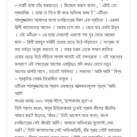
– চারটি ভাষা তাঁর করায়ত্তে । জিজ্ঞেস করলে বলেন , ‘ এটাই তো
স্বাভাবিক । ভাষা না শিখে কী করে অভিনয় করব ? ‘ এটিএম
শামসুজ্জামান আমাদের বাংলা চলচ্চিত্রের বিরল এক প্রতিভা । এরকম
শিল্পী কালেভদ্রে আসেন । আবার চলে যান । রেখে যান একটা চিহ্ন
। এই এটিএম – এর ছায়া দেখলেই একশো গজ দূর থেকে আরেক
জাত – শিল্পী হুমায়ুন ফরিদী চেয়ার ছেড়ে উঠে দাঁড়াতেন । অগ্রজ না
বসা পর্যন্ত অনুজ বসতেন না । সবার তরফ থেকে সম্মান জানিয়ে
চেয়ার ছেড়ে উঠে দাঁড়িয়ে সালাম জানাই এই নক্ষত্রকে । এই গ্রন্থের
কল্যাণে এই নক্ষত্রের আলোয় একবিন্দুও যদি কারও চোখে নতুন
আলোর ঝাপটা লাগে , তাতেই সার্থকতা । সকলের ‘ আমি আমি ‘ বিশ্ব
– প্রকৃতির সেবায় নিয়োজিত থাকুক ।
এটিএম শামসুজ্জামানের প্রথম একমাত্র আত্মকথনমূলক গ্রন্থ ‘আমি
আমি’
পাওয়া যাচ্ছে ৩৮৮ নম্বর স্টলে, ‘ছাপাখানার ভূত’-এ
তিনি প্রশ্ন করেন, মানুষ চিড়িয়াখানায় ঢুকেই প্রথম কীসের খাঁচাটার
সামনে যায়? উত্তর, ‘বাঁদর।’ তিনি আক্ষেপ করে বলেন, বাংলা
চলচ্চিত্রের সেই বাঁদরটা আমি। আমাকে অভিনয়ের সুযোগই দেয়া
হয়নি।’ তিনি বাংলাদেশের সেই অভিনয়শিল্পী, যাঁর প্রায় গোটা মহাভারত