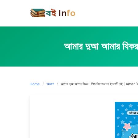
Skip
to
content
আমার দুআ আমার যিক
Home
অজানা
আমার দুআ আমার যিকর : শিশু কিশোরদের ইসলামী বই | Ama