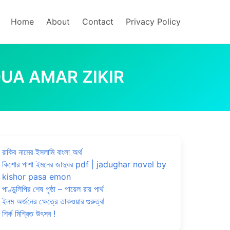
Home
About
Contact
Privacy Policy
MAR DUA AMAR ZIKIR
রাকিব নামের ইসলামি বাংলা অর্থ
কিশোর পাশা ইমনের জাদুঘর pdf | jadughar novel by
kishor pasa emon
পাণ্ডুলিপির শেষ পৃষ্ঠা – পায়েল রায় পার্থ
ইলম অর্জনের ক্ষেত্রে তাকওয়ার গুরুত্ব!
শির্ক মিশ্রিত উৎসব !