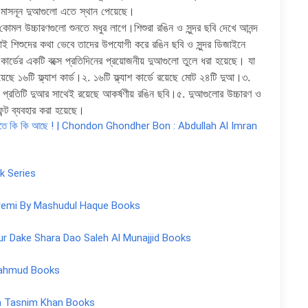
ীয় মাসনূন দুআগুলো এতে স্থান পেয়েছে।
কোমল উচ্চারণগুলো শুনতে মধুর লাগে।শিশুরা রঙিন ও সুন্দর ছবি দেখে আনন্দ
 শিশুদের কথা ভেবে তাদের উপযোগী করে রঙিন ছবি ও সুন্দর ডিজাইনে
কার্ডের একটি বক্সে প্রতিদিনের প্রয়োজনীয় দুআগুলো তুলে ধরা হয়েছে। যা
রয়েছে ১৬টি ফ্ল্যাশ কার্ড।২. ১৬টি ফ্ল্যাশ কার্ডে রয়েছে মোট ২৪টি দুআ।৩.
 প্রতিটি দুআর সাথেই রয়েছে আকর্ষণীয় রঙিন ছবি।৫. দুআগুলোর উচ্চারণ ও
ন্ট ব্যবহার করা হয়েছে।
 বইটিতে কি কি আছে ! | Chondon Ghondher Bon : Abdullah Al Imran
ak Series
akhi Premi By Mashudul Haque Books
| Provur Dake Shara Dao Saleh Al Munajjid Books
pu Mahmud Books
onia Tasnim Khan Books