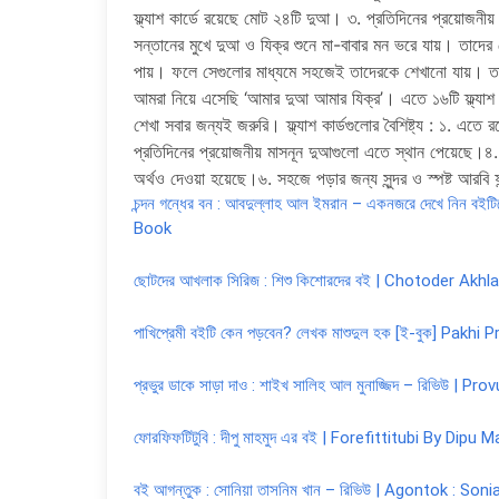
ফ্ল্যাশ কার্ডে রয়েছে মোট ২৪টি দুআ। ৩. প্রতিদিনের প্রয়োজন
সন্তানের মুখে দুআ ও যিক্‌র শুনে মা-বাবার মন ভরে যায়। তাদের 
পায়। ফলে সেগুলোর মাধ্যমে সহজেই তাদেরকে শেখানো যায়। তাই
আমরা নিয়ে এসেছি ‘আমার দুআ আমার যিক্‌র’। এতে ১৬টি ফ্ল্যাশ 
শেখা সবার জন্যই জরুরি। ফ্ল্যাশ কার্ডগুলোর বৈশিষ্ট্য : ১. এতে 
প্রতিদিনের প্রয়োজনীয় মাসনূন দুআগুলো এতে স্থান পেয়েছে।৪.
অর্থও দেওয়া হয়েছে।৬. সহজে পড়ার জন্য সুন্দর ও স্পষ্ট আরবি ফ
চন্দন গন্ধের বন : আবদুল্লাহ আল ইমরান – একনজরে দেখে নিন
Book
ছোটদের আখলাক সিরিজ : শিশু কিশোরদের বই | Chotoder Akhl
পাখিপ্রেমী বইটি কেন পড়বেন? লেখক মাশুদুল হক [ই-বুক] P
প্রভুর ডাকে সাড়া দাও : শাইখ সালিহ আল মুনাজ্জিদ – রিভিউ 
ফোরফিফটিটুবি : দীপু মাহমুদ এর বই | Forefittitubi By Di
বই আগন্তুক : সোনিয়া তাসনিম খান – রিভিউ | Agontok : S