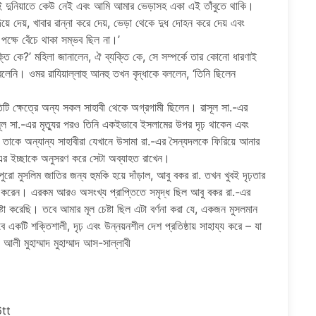
র এই দুনিয়াতে কেউ নেই এবং আমি আমার ভেড়াসহ একা এই তাঁবুতে থাকি।
িয়ে দেয়, খাবার রান্না করে দেয়, ভেড়া থেকে দুধ দোহন করে দেয় এবং
ক্ষে বেঁচে থাকা সম্ভব ছিল না।’
্তি কে?’ মহিলা জানালেন, ঐ ব্যক্তি কে, সে সম্পর্কে তার কোনো ধারণাই
লেনি। ওমর রাযিয়াল্লাহু আনহু তখন বৃদ্ধাকে বললেন, ‘তিনি ছিলেন
িটি ক্ষেত্রে অন্য সকল সাহাবী থেকে অগ্রগামী ছিলেন। রাসূল সা.-এর
াসূল সা.-এর মৃত্যুর পরও তিনি একইভাবে ইসলামের উপর দৃঢ় থাকেন এবং
তাকে অন্যান্য সাহাবীরা যেখানে উসামা রা.-এর সৈন্যদলকে ফিরিয়ে আনার
সা.-এর ইচ্ছাকে অনুসরণ করে সেটা অব্যাহত রাখেন।
রো মুসলিম জাতির জন্য হুমকি হয়ে দাঁড়াল, আবু বকর রা. তখন খুবই দৃঢ়তার
রহণ করেন। এরকম আরও অসংখ্য প্রাপ্তিতে সমৃদ্ধ ছিল আবু বকর রা.-এর
্টা করেছি। তবে আমার মূল চেষ্টা ছিল এটা বর্ণনা করা যে, একজন মুসলমান
ে একটি শক্তিশালী, দৃঢ় এবং উন্নয়নশীল দেশ প্রতিষ্ঠায় সাহায্য করে – যা
আলী মুহাম্মাদ মুহাম্মাদ আস-সাল্লাবী
6tt