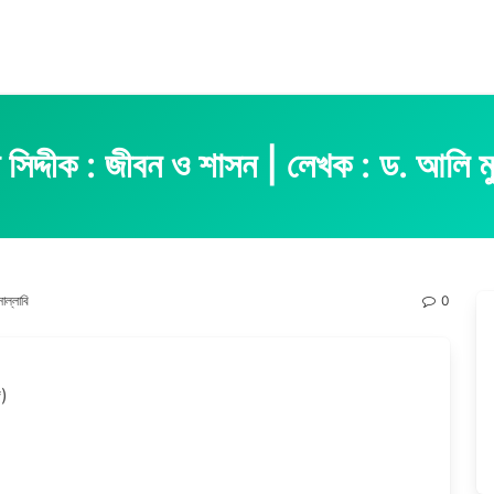
 সিদ্দীক : জীবন ও শাসন | লেখক : ড. আলি মুহা
াল্লাবি
0
্গ)