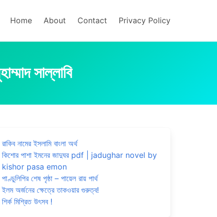
Home
About
Contact
Privacy Policy
ম্মাদ সাল্লাবি
রাকিব নামের ইসলামি বাংলা অর্থ
কিশোর পাশা ইমনের জাদুঘর pdf | jadughar novel by
kishor pasa emon
পাণ্ডুলিপির শেষ পৃষ্ঠা – পায়েল রায় পার্থ
ইলম অর্জনের ক্ষেত্রে তাকওয়ার গুরুত্ব!
শির্ক মিশ্রিত উৎসব !