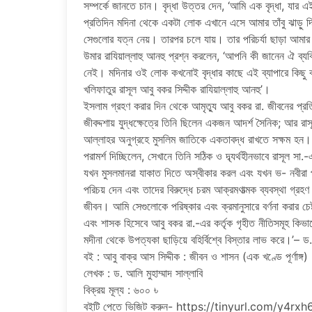
সম্পর্কে জানতে চান। বৃদ্ধা উত্তর দেন, ‘আমি এক বৃদ্ধা, যা
প্রতিদিন মদিনা থেকে একটা লোক এখানে এসে আমার তাঁবু ঝাড়ু দ
সেগুলোর যত্ন নেয়। তারপর চলে যায়। তার পরিচর্যা ছাড়া আমার প
উমার রাযিয়াল্লাহু আনহু প্রশ্ন করলেন, ‘আপনি কী জানেন ঐ ব্যক
নেই। মদিনার ওই লোক কখনোই বৃদ্ধার কাছে এই ব্যাপারে কিছু ব
খলিফাতুর রাসূল আবু বকর সিদ্দীক রাযিয়াল্লাহু আনহু’।
ইসলাম গ্রহণ করার দিন থেকে আমৃত্যু আবু বকর রা. জীবনের প্রত
জীবদ্দশায় যুদ্ধক্ষেত্রে তিনি ছিলেন একজন আদর্শ সৈনিক; আর র
আল্লাহর অনুগ্রহে মুসলিম জাতিকে একতাবদ্ধ রাখতে সক্ষম হন। 
পরামর্শ দিচ্ছিলেন, সেখানে তিনি সঠিক ও দ্ব্যর্থহীনভাবে রাসূল 
যখন মুসলমানরা যাকাত দিতে অস্বীকার করল এবং যখন ভ- নবীরা পু
পরিচয় দেন এবং তাদের বিরুদ্ধে চরম আক্রমণাত্মক ব্যবস্থা গ্
জীবন। আমি সেগুলোকে পরিষ্কার এবং ক্রমানুসারে বর্ণনা করার চেষ
এবং শাসক হিসেবে আবু বকর রা.-এর কর্তৃক গৃহীত নীতিসমূহ কিভাব
মদীনা থেকে উপত্যকা ছাড়িয়ে বহির্বিশ্বে বিস্তার লাভ করে।’– ড. 
বই : আবু বাক্‌র আস সিদ্দীক : জীবন ও শাসন (এক খণ্ডে পূর্ণাঙ্গ)
লেখক : ড. আলি মুহাম্মাদ সাল্লাবি
বিক্রয় মূল্য : ৬০০ ৳
বইটি পেতে ভিজিট করুন- https://tinyurl.com/y4rxh