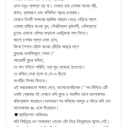
চোখ তবুও ক্লান্ত হয় না। দেখতে চায় তোমার নামের শ্রী,
বানান, ব্যাকরণে এবং সম্মিলিত শব্দের চেহারায়।
যেখানে তিনটি অক্ষরের ক্রমিক আড়াল ভেঙে বেড়িয়ে আসে
তোমার হারিয়ে যাওয়া মুখ, গৌরচিক্কন কন্ঠনালী, কোঁকড়ানো
চুলের এলানো খোঁপায় জড়ানো একটুকরো লাল ফিতে।
কালো চশমার স্বপ্ন ঢাকা চোখ,
কিংবা শৈশবে হোঁচট খাওয়া ঠোঁটের আদুরে দাগে
সুন্দরের অনাবিস্কৃত শোভা।”
আরেকটি সুন্দর কবিতা,
যে গান গাইতে পারিনি, তার সুর বেজেছে চৈতন্যে।
যে কবিতা লেখা হলো না সে-ও ছিলো
সংগঠিত সিসার ভিতরে।
এই কররেখাগুলো সাক্ষ্য দেবে, ভালোবেসেছিলাম।” সব মিলিয়ে এটি
একটা প্রেমময় বই যেখানে কবি সুন্দর ও সাবলীল ভাবে ভালোবাসার
বহিঃপ্রকাশ করেছেন।অসাধারণ সব কবিতায় ভরপুর এ বইয়ে কবি যেন
ভালোবাসার রঙ একে দিয়েছেন।
ব্যাক্তিগত অভিমতঃ
কবি নির্মলেন্দু গুণ অসাধারণ লেখেন এটা নিয়ে বিন্ধুমাত্র সন্দেহ নেই।