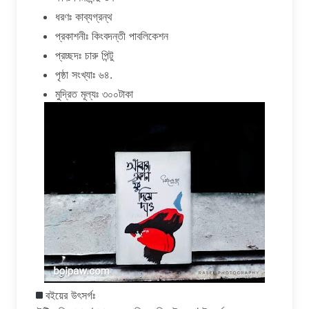
ধরণঃ কাব্যগ্রন্থ
প্রকাশনীঃ কিংবদন্তী পাবলিকেশন
প্রচ্ছদঃ চারু পিন্টু
পৃষ্ঠা সংখ্যাঃ ৬৪.
মুদ্রিত মূল্যঃ ৩০০টাকা
বইয়ের উৎসর্গঃ