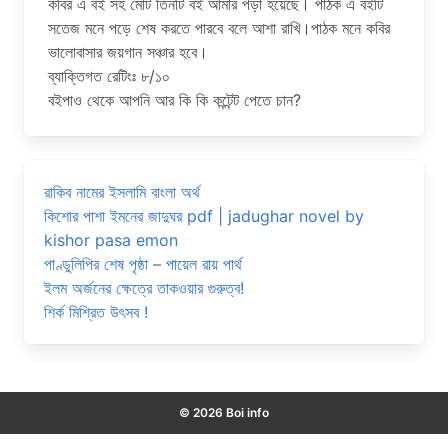
কবির এ বই সহ মোট তিনটি বই আমার পড়া হয়েছে। পাঠক এ বইটি
সতেজ মনে পড়ে শেষ করতে পারবে বলে আশা রাখি।পাঠক মনে কবির
ভালোবাসার জয়গান সঞ্চার হবে।
ব্যাক্তিগত রেটিংঃ ৮/১০
বইপাও থেকে আপনি আর কি কি কন্টেন্ট পেতে চান?
রাকিব নামের ইসলামি বাংলা অর্থ
কিশোর পাশা ইমনের জাদুঘর pdf | jadughar novel by
kishor pasa emon
পাণ্ডুলিপির শেষ পৃষ্ঠা – পায়েল রায় পার্থ
ইলম অর্জনের ক্ষেত্রে তাকওয়ার গুরুত্ব!
শির্ক মিশ্রিত উৎসব !
© 2026 Boi info