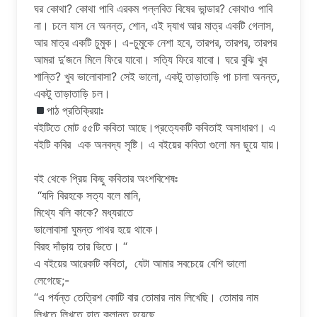
ঘর কোথা? কোথা পাবি এরকম পল্লবিত বিষের ভান্ডার? কোথাও পাবি
না। চলে যাস নে অনন্ত, শোন, এই দ‍্যাখ আর মাত্র একটি গেলাস,
আর মাত্র একটি চুমুক। এ-চুমুকে নেশা হবে, তারপর, তারপর, তারপর
আমরা দু’জনে মিলে ফিরে যাবো। সত্যি ফিরে যাবো। ঘরে বুঝি খুব
শান্তি? খুব ভালোবাসা? সেই ভালো, একটু তাড়াতাড়ি পা চালা অনন্ত,
একটু তাড়াতাড়ি চল।
পাঠ প্রতিক্রিয়াঃ
বইটিতে মোট ৫৫টি কবিতা আছে।প্রত্যেকটি কবিতাই অসাধারণ। এ
বইটি কবির এক অনবদ্য সৃষ্টি। এ বইয়ের কবিতা গুলো মন ছুয়ে যায়।
বই থেকে প্রিয় কিছু কবিতার অংশবিশেষঃ
“যদি বিরহকে সত্য বলে মানি,
মিথ্যে বলি কাকে? মধ্যরাতে
ভালোবাসা ঘুমন্ত পাথর হয়ে থাকে।
বিরহ দাঁড়ায় তার ভিতে। “
এ বইয়ের আরেকটি কবিতা, যেটা আমার সবচেয়ে বেশি ভালো
লেগেছে;-
“এ পর্যন্ত তেত্রিশ কোটি বার তোমার নাম লিখেছি। তোমার নাম
লিখতে লিখতে হাত ক্লান্ত হয়েছে,