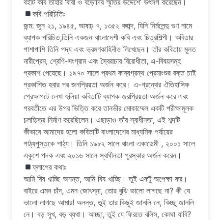
বইটি কবি তাহার ‘বাবা ও বড়োদির স্মৃতির উদ্দেশে’ উৎসর্গ করেছেন।
কবি পরিচিতিঃ
জন্ম: জুন ২১, ১৯৪৫, আষাঢ় ৭, ১৩৫২ বঙ্গাব্দ, যিনি নির্মলেন্দু গুণ নামে
ব্যাপক পরিচিত,তিনি একজন বাংলাদেশী কবি এবং চিত্রশিল্পী। কবিতার
পাশাপাশি তিনি গদ্য এবং ভ্রমণকাহিনীও লিখেছেন। তাঁর কবিতায় মূলত
নারীপ্রেম, শ্রেণি-সংগ্রাম এবং স্বৈরাচার বিরোধীতা, এ-বিষয়সমূহ
প্রকাশ পেয়েছে। ১৯৭০ সালে প্রথম কাব্যগ্রন্থ প্রেমাংশুর রক্ত চাই
প্রকাশিত হবার পর জনপ্রিয়তা অর্জন করে। এ-গ্রন্থের ঐতিহাসিক
প্রেক্ষাপটে লেখা হুলিয়া কবিতাটি ব্যাপক জরপ্রিয়তা অর্জন করে এবং
পরবর্তীতে এর উপর ভিত্তি করে তানভীর মোকাম্মেল একটি পরীক্ষামূলক
চলচ্চিত্র নির্মাণ করেছিলেন। এছাড়াও তাঁর স্বাধীনতা, এই শব্দটি
কীভাবে আমাদের হলো কবিতাটি বাংলাদেশের মাধ্যমিক পর্যায়ের
পাঠ্যপুস্তকে পাঠ্য। তিনি ১৯৮২ সালে বাংলা একাডেমী , ২০০১ সালে
একুশে পদক এবং ২০১৬ সালে স্বাধীনতা পুরস্কার অর্জন করেন।
ফ্লাপের কথাঃ
আমি বিষ খাচ্ছি অনন্ত, আমি বিষ খাচ্ছি। তুই একটু অপেক্ষা কর।
বাইরে এমন চাঁদ, এমন জোৎস্না, তোর বুঝি ভালো লাগছে না? কী যে
ভালো লাগছে আমার! অনন্ত, তুই তার কিছুই জানলি নে, কিচ্ছু জানলি
নে। বড় সুখ, বড় ব্যথা। আচ্ছা, তুই যে ফিরতে বলিস, কোথা যাবি?