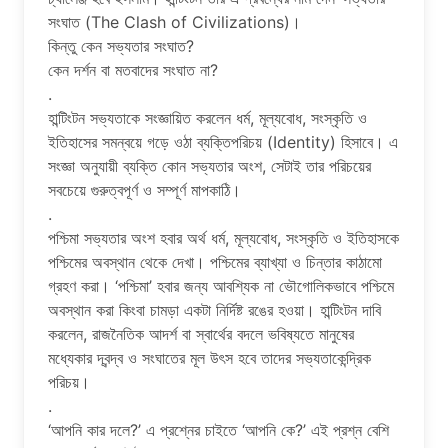
সংঘাত (The Clash of Civilizations)।
কিন্তু কেন সভ্যতার সংঘাত?
কেন দর্শন বা মতবাদের সংঘাত না?
.
হান্টিংটন সভ্যতাকে সংজ্ঞায়িত করলেন ধর্ম, মূল্যবোধ, সংস্কৃতি ও
ইতিহাসের সমন্বয়ে গড়ে ওঠা ব্যক্তিপরিচয় (Identity) হিসাবে। এ
সংজ্ঞা অনুযায়ী ব্যক্তি কোন সভ্যতার অংশ, সেটাই তার পরিচয়ের
সবচেয়ে গুরুত্বপূর্ণ ও সম্পূর্ণ মাপকাঠি।
.
পশ্চিমা সভ্যতার অংশ হবার অর্থ ধর্ম, মূল্যবোধ, সংস্কৃতি ও ইতিহাসকে
পশ্চিমের অবস্থান থেকে দেখা। পশ্চিমের ব্যাখ্যা ও চিন্তার কাঠামো
গ্রহণ করা। ‘পশ্চিমা’ হবার জন্য আবশ্যিক না ভৌগোলিকভাবে পশ্চিমে
অবস্থান করা কিংবা চামড়া একটা নির্দিষ্ট রঙের হওয়া। হান্টিংটন দাবি
করলেন, রাজনৈতিক আদর্শ বা স্বার্থের বদলে ভবিষ্যতে মানুষের
মধ্যেকার দ্বন্দ্ব ও সংঘাতের মূল উৎস হবে তাদের সভ্যতাকেন্দ্রিক
পরিচয়।
.
‘আপনি কার দলে?’ এ প্রশ্নের চাইতে ‘আপনি কে?’ এই প্রশ্ন বেশি