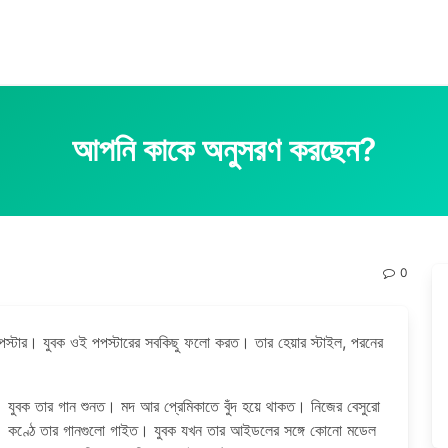
আপনি কাকে অনুসরণ করছেন?
0
স্টার। যুবক ওই পপস্টারের সবকিছু ফলো করত। তার হেয়ার স্টাইল, পরনের
যুবক তার গান শুনত। মদ আর প্রেমিকাতে বুঁদ হয়ে থাকত। নিজের বেসুরো
কণ্ঠে তার গানগুলো গাইত। যুবক যখন তার আইডলের সঙ্গে কোনো মডেল