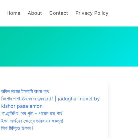
Home
About
Contact
Privacy Policy
রাকিব নামের ইসলামি বাংলা অর্থ
কিশোর পাশা ইমনের জাদুঘর pdf | jadughar novel by
kishor pasa emon
পাণ্ডুলিপির শেষ পৃষ্ঠা – পায়েল রায় পার্থ
ইলম অর্জনের ক্ষেত্রে তাকওয়ার গুরুত্ব!
শির্ক মিশ্রিত উৎসব !