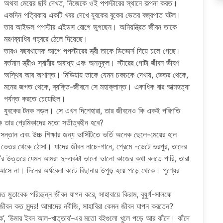
অথবা মেয়ের ছবি দেখত, নিজেকে ওই পপস্টারের স্থানে কল্পনা করত।
একদিন পত্রিকায় একটি খবর দেখে যুবকের বুকের ভেতর বজ্রপাত ঘটল।
তার আইডল পপস্টার এইডস রোগে ভুগছেন। অনিয়ন্ত্রিত জীবন তাকে
মরণব্যাধির গহ্বরে ঠেলে দিয়েছে।
তারও বছরখানেক আগে পপস্টারের স্ত্রী তাকে ডিভোর্স দিয়ে চলে গেছে।
বর্তমান স্ত্রীও স্বামীর অবাধ্য এবং অননুকূল। স্টারের গোটা জীবন ভীষণ
অস্থির আর অশান্ত। মিডিয়ায় তাকে যেমন চকচকে দেখায়, ভেতর থেকে,
মনের জগত থেকে, ব্যক্তি-জীবনে সে মহাক্লান্ত। একাধিক বার আত্মহত্যা
পর্যন্ত করতে চেয়েছিল।
যুবকের টনক নড়ল। সে এখন দিশেহারা, তার জীবনেও কি একই পরিণতি
ি তার প্রেমিকাদের মতো সতীত্বহীন হবে?
তান এবং উচ্চ শিক্ষার জন্য ভার্সিটিতে ভর্তি অনেক ছেলে-মেয়ের হাল
েতর থেকে ঠোসা। যাদের জীবন নাচে-গানে, প্রেমে -ডেটে ভরপুর, তাদের
ো’র উত্তরে যেমন আমরা দু-একটা ভালো ভালো কাজের কথা বলতে পারি, তারা
সে না। দিনের অর্ধবেলা কাটে বিছানায় উপুড় হয়ে পড়ে থেকে। পুণ্যের
নত মুতাবেক পরিচ্ছন্ন জীবন যাপন করে, সাহাবায়ে কিরাম, বুযুর্গ-সালফে
 জীবন কত সুন্দর! আমাদের নবীজি, সাহাবিরা কেমন জীবন যাপন করতেন?
দীক’, ‘উমার ইবন আল-খাত্তাব’-এর মতো বইগুলো খুলে পড়ে আর কাঁদে। কাঁদে