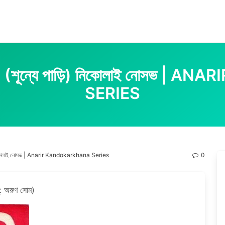
 PDF (শূন্যে পাড়ি) নিকোলাই নোসভ
SERIES
়ি) নিকোলাই নোসভ | Anarir Kandokarkhana Series
0
ু: অরুণ সোম)