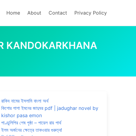
Home
About
Contact
Privacy Policy
 | ANARIR KANDOKARKHANA
রাকিব নামের ইসলামি বাংলা অর্থ
কিশোর পাশা ইমনের জাদুঘর pdf | jadughar novel by
kishor pasa emon
পাণ্ডুলিপির শেষ পৃষ্ঠা – পায়েল রায় পার্থ
ইলম অর্জনের ক্ষেত্রে তাকওয়ার গুরুত্ব!