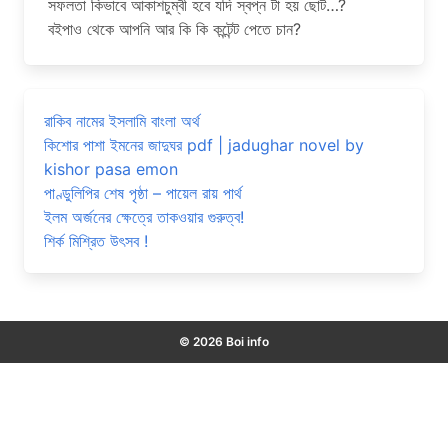
সফলতা কিভাবে আকাশচুম্বী হবে যদি স্বপ্ন টা হয় ছোট…?
বইপাও থেকে আপনি আর কি কি কন্টেন্ট পেতে চান?
রাকিব নামের ইসলামি বাংলা অর্থ
কিশোর পাশা ইমনের জাদুঘর pdf | jadughar novel by
kishor pasa emon
পাণ্ডুলিপির শেষ পৃষ্ঠা – পায়েল রায় পার্থ
ইলম অর্জনের ক্ষেত্রে তাকওয়ার গুরুত্ব!
শির্ক মিশ্রিত উৎসব !
© 2026 Boi info