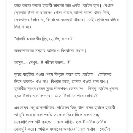
কাজ করতে করতে হাজারী ভাবতো তার একটা হোটেল হবে। যেখানে
ক্রেতারা টাকা না থাকলেও খেতে পারবে, ভালো ভালো খাবার দিবে,
ক্রেতাদের ঠকাবে না, বিশ্রামের ব্যবস্থা থাকবে। সেই হোটেলের বাইরে
লিখা থাকবে-
“হাজারী চক্রবর্তীর হিন্দু হোটেল, রানাঘাট
ভদ্রলোকদের সস্তায় আহার ও বিশ্রামের স্থান।
আসুন…! দেখুন…!! পরীক্ষা করুন…!!”
দূরের যাত্রীরা খাওয়া শেষে বিশ্রাম করবে তার হোটেলে। হোটেলের
নিয়ম থাকবে- খাও দাও, বিশ্রাম করো, তামাক খাওয়া চলে যাও।
হাজারীর স্বপ্ন যেমন সুন্দর উদ্দেশ্যও তেমন সৎ। কিন্তু হোটেল খুলতে
২০০ টাকার মতো লাগবে। এতো টাকা সে পাবে কোথায়?
এর মধ্যে বেচু চক্কোত্তির হোটেলের কিছু থালা বাসন হারালে হাজারী
তা চুরি করেছে বলে পদ্মঝি তাকে তাড়িয়ে দিতে বলেন৷ বেচু
চক্কোত্তিও তাই করলেন। কাজ হারিয়ে হাজারী এদিক সেদিক
ঘোরাঘুরি করে। ওদিকে সংসারের অভাবের চিন্তা মাথায়। হোটেল