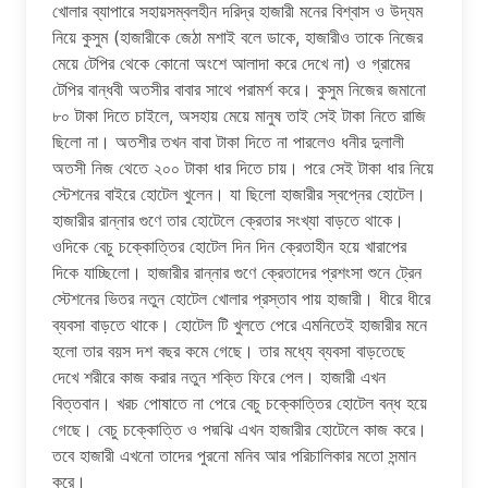
খোলার ব্যাপারে সহায়সম্বলহীন দরিদ্র হাজারী মনের বিশ্বাস ও উদ্যম
নিয়ে কুসুম (হাজারীকে জেঠা মশাই বলে ডাকে, হাজারীও তাকে নিজের
মেয়ে টেপির থেকে কোনো অংশে আলাদা করে দেখে না) ও গ্রামের
টেপির বান্ধবী অতসীর বাবার সাথে পরামর্শ করে। কুসুম নিজের জমানো
৮০ টাকা দিতে চাইলে, অসহায় মেয়ে মানুষ তাই সেই টাকা নিতে রাজি
ছিলো না। অতশীর তখন বাবা টাকা দিতে না পারলেও ধনীর দুলালী
অতসী নিজ থেতে ২০০ টাকা ধার দিতে চায়। পরে সেই টাকা ধার নিয়ে
স্টেশনের বাইরে হোটেল খুলেন। যা ছিলো হাজারীর স্বপ্নের হোটেল।
হাজারীর রান্নার গুণে তার হোটেলে ক্রেতার সংখ্যা বাড়তে থাকে।
ওদিকে বেচু চক্কোত্তির হোটেল দিন দিন ক্রেতাহীন হয়ে খারাপের
দিকে যাচ্ছিলো। হাজারীর রান্নার গুণে ক্রেতাদের প্রশংসা শুনে ট্রেন
স্টেশনের ভিতর নতুন হোটেল খোলার প্রস্তাব পায় হাজারী। ধীরে ধীরে
ব্যবসা বাড়তে থাকে। হোটেল টি খুলতে পেরে এমনিতেই হাজারীর মনে
হলো তার বয়স দশ বছর কমে গেছে। তার মধ্যে ব্যবসা বাড়তেছে
দেখে শরীরে কাজ করার নতুন শক্তি ফিরে পেল। হাজারী এখন
বিত্তবান। খরচ পোষাতে না পেরে বেচু চক্কোত্তির হোটেল বন্ধ হয়ে
গেছে। বেচু চক্কোত্তি ও পদ্মঝি এখন হাজারীর হোটেলে কাজ করে।
তবে হাজারী এখনো তাদের পুরনো মনিব আর পরিচালিকার মতো সন্মান
করে।