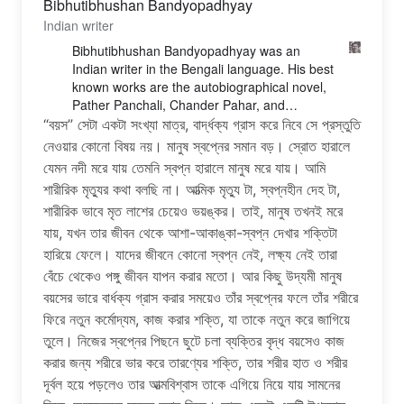
Bibhutibhushan Bandyopadhyay
Indian writer
Bibhutibhushan Bandyopadhyay was an
Indian writer in the Bengali language. His best
known works are the autobiographical novel,
Pather Panchali, Chander Pahar, and
Aranyak.
“বয়স” সেটা একটা সংখ্যা মাত্র, বার্দ্ধক্য গ্রাস করে নিবে সে প্রস্তুতি
Wikipedia
নেওয়ার কোনো বিষয় নয়। মানুষ স্বপ্নের সমান বড়। স্রোত হারালে
যেমন নদী মরে যায় তেমনি স্বপ্ন হারালে মানুষ মরে যায়। আমি
শারীরিক মৃত্যুর কথা বলছি না। আত্মিক মৃত্যু টা, স্বপ্নহীন দেহ টা,
শারীরিক ভাবে মৃত লাশের চেয়েও ভয়ঙ্কর। তাই, মানুষ তখনই মরে
যায়, যখন তার জীবন থেকে আশা-আকাঙ্কা-স্বপ্ন দেখার শক্তিটা
হারিয়ে ফেলে। যাদের জীবনে কোনো স্বপ্ন নেই, লক্ষ্য নেই তারা
বেঁচে থেকেও পঙ্গু জীবন যাপন করার মতো। আর কিছু উদ্যমী মানুষ
বয়সের ভারে বার্ধক্য গ্রাস করার সময়েও তাঁর স্বপ্নের ফলে তাঁর শরীরে
ফিরে নতুন কর্মোদ্যম, কাজ করার শক্তি, যা তাকে নতুন করে জাগিয়ে
তুলে। নিজের স্বপ্নের পিছনে ছুটে চলা ব্যক্তির বৃদ্ধ বয়সেও কাজ
করার জন্য শরীরে ভার করে তারণ্যের শক্তি, তার শরীর হাত ও শরীর
দূর্বল হয়ে পড়লেও তার আত্মবিশ্বাস তাকে এগিয়ে নিয়ে যায় সামনের