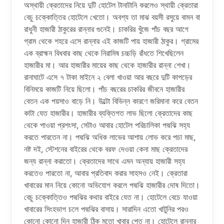
অস্থায়ী ক্রেতাদের নিয়ে দুটি হোটেল টানাটানি করলেও স্থায়ী ক্রেতারা
বেচু চক্কোত্তির হোটেলে খেতো। অবশ্য তা মাঝ বয়সী রসুয়ে বামন বা
রাধুনী হাজারী ঠাকুরের রান্নার গুনেই। চাকরির খুঁজে পাঁচ বছর আগে
গ্রাম থেকে শহরে এসে রান্নার এই কাজটি পায় হাজারী ঠাকুর। গ্রামের
এক ব্রাহ্মন বিধবার কাছ থেকে নিরামিষ চচ্চড়ি রাঁধতে শিখেছিলেন
হাজারীর মা। আর হাজারীর মায়ের কাছ থেকে হাজারীর রান্না শেখা।
রানাঘাটে এসে ৭ টাকা মাইনে ২ বেলা খাওয়া আর বছরে দুটি কাপড়ের
বিনিময়ে কাজটি নিয়ে ছিলো। পাঁচ বছরের চাকরির জীবনে হাজারীর
বেতন এক পয়সাও বাড়ে নি। উল্টো বিভিন্ন কারণে জরিমানা করে বেতন
কাটা যেত হাজারীর। হাজারীর ব্যক্তিগত লাভ ছিলো ক্রেতাদের কাছ
থেকে পাওয়া প্রশংসা, সেটাও আবার হোটেল পরিচালিকা পদ্মঝি সহ্য
করতে পারতেন না। পদ্মঝি অধিক লাভের আশায় লোভ করে পচা মাছ,
নষ্ট দই, স্টেশনের বাইরের থেকে বরফ দেওয়া কেনা মাছ ক্রেতাদের
জন্য রান্না করাতো। ক্রেতাদের সাথে এমন অন্যায় হাজারী সহ্য
করতেও পারতো না, আবার প্রতিবাদ করার সাহসও নেই। ক্রেতারা
খাবারের মান নিয়ে কোনো অভিযোগ করলে পদ্মঝি হাজারীর দোষ দিতো।
বেচু চক্কোত্তিও পদ্মঝির কথার বাইরে যেত না। হোটেলে বেচে যাওয়া
খাবারের সিংহভাগ চলে পদ্মঝির বাসায়। সারাদিন এতো খাটুনির পরও
কোনো কোনো দিন হাজারী ঠিক মতো খাবার পেত না। হোটেলে রান্নার