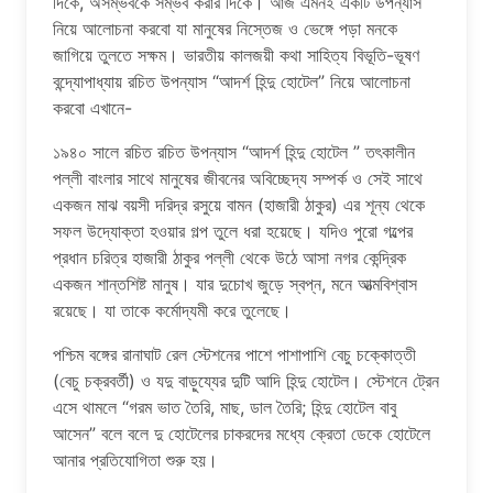
দিকে, অসম্ভবকে সম্ভব করার দিকে। আজ এমনই একটি উপন্যাস
নিয়ে আলোচনা করবো যা মানুষের নিস্তেজ ও ভেঙ্গে পড়া মনকে
জাগিয়ে তুলতে সক্ষম। ভারতীয় কালজয়ী কথা সাহিত্য বিভূতি-ভূষণ
বন্দ্যোপাধ্যায় রচিত উপন্যাস “আদর্শ হিন্দু হোটেল” নিয়ে আলোচনা
করবো এখানে-
১৯৪০ সালে রচিত রচিত উপন্যাস “আদর্শ হিন্দু হোটেল ” তৎকালীন
পল্লী বাংলার সাথে মানুষের জীবনের অবিচ্ছেদ্য সম্পর্ক ও সেই সাথে
একজন মাঝ বয়সী দরিদ্র রসুয়ে বামন (হাজারী ঠাকুর) এর শূন্য থেকে
সফল উদ্যোক্তা হওয়ার গল্প তুলে ধরা হয়েছে। যদিও পুরো গল্পের
প্রধান চরিত্র হাজারী ঠাকুর পল্লী থেকে উঠে আসা নগর কেন্দ্রিক
একজন শান্তশিষ্ট মানুষ। যার দুচোখ জুড়ে স্বপ্ন, মনে আত্মবিশ্বাস
রয়েছে। যা তাকে কর্মোদ্যমী করে তুলেছে।
পশ্চিম বঙ্গের রানাঘাট রেল স্টেশনের পাশে পাশাপাশি বেচু চক্কোত্তী
(বেচু চক্রবর্তী) ও যদু বাড়ুয্যের দুটি আদি হিন্দু হোটেল। স্টেশনে ট্রেন
এসে থামলে “গরম ভাত তৈরি, মাছ, ডাল তৈরি; হিন্দু হোটেল বাবু
আসেন” বলে বলে দু হোটেলের চাকরদের মধ্যে ক্রেতা ডেকে হোটেলে
আনার প্রতিযোগিতা শুরু হয়।