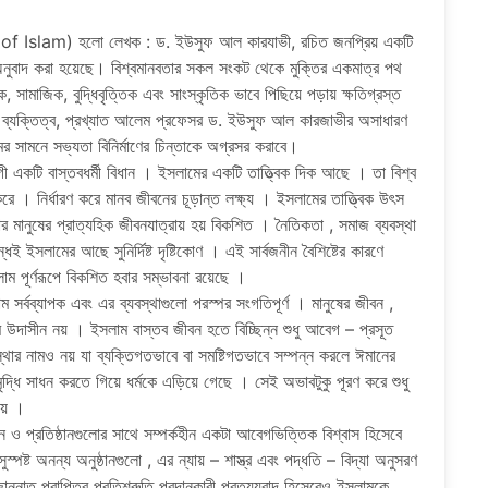
 of Islam) হলো লেখক : ড. ইউসুফ আল কারযাভী, রচিত জনপ্রিয় একটি
নুবাদ করা হয়েছে। বিশ্বমানবতার সকল সংকট থেকে মুক্তির একমাত্র পথ
সামাজিক, বুদ্ধিবৃত্তিক এবং সাংস্কৃতিক ভাবে পিছিয়ে পড়ায় ক্ষতিগ্রস্ত
্রিয় ব্যক্তিত্ব, প্রখ্যাত আলেম প্রফেসর ড. ইউসুফ আল কারজাভীর অসাধারণ
র সামনে সভ্যতা বিনির্মাণের চিন্তাকে অগ্রসর করাবে।
ী একটি বাস্তবধর্মী বিধান । ইসলামের একটি তাত্ত্বিক দিক আছে । তা বিশ্ব
রে । নির্ধারণ করে মানব জীবনের চূড়ান্ত লক্ষ্য । ইসলামের তাত্ত্বিক উৎস
 মানুষের প্রাত্যহিক জীবনযাত্রায় হয় বিকশিত । নৈতিকতা , সমাজ ব্যবস্থা
েই ইসলামের আছে সুনির্দিষ্ট দৃষ্টিকোণ । এই সার্বজনীন বৈশিষ্টের কারণে
ম পূর্ণরূপে বিকশিত হবার সম্ভাবনা রয়েছে ।
র্বব্যাপক এবং এর ব্যবস্থাগুলো পরস্পর সংগতিপূর্ণ । মানুষের জীবন ,
 উদাসীন নয় । ইসলাম বাস্তব জীবন হতে বিচ্ছিন্ন শুধু আবেগ – প্রসূত
যবস্থার নামও নয় যা ব্যক্তিগতভাবে বা সমষ্টিগতভাবে সম্পন্ন করলে ঈমানের
ৃদ্ধি সাধন করতে গিয়ে ধর্মকে এড়িয়ে গেছে । সেই অভাবটুকু পূরণ করে শুধু
নয় ।
ন ও প্রতিষ্ঠানগুলোর সাথে সম্পর্কহীন একটা আবেগভিত্তিক বিশ্বাস হিসেবে
ুস্পষ্ট অনন্য অনুষ্ঠানগুলো , এর ন্যায় – শাস্ত্র এবং পদ্ধতি – বিদ্যা অনুসরণ
ন্নাত প্রাপ্তির প্রতিশ্রুতি প্রদানকারী প্রত্যয়বাদ হিসেবেও ইসলামকে