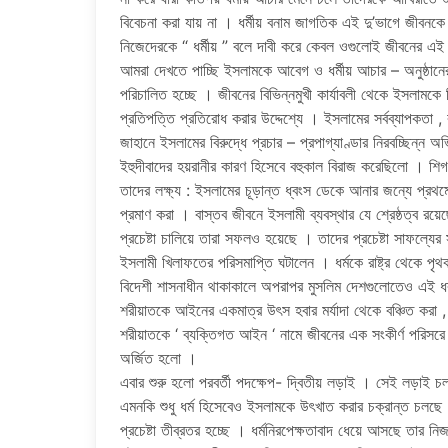
বিবেচনা করা যায় না । ধর্মীয় বনাম জাগতিক এই দু’ভাগে জীবনক
নিজেদেরকে “ ধর্মীয় ” বলে দাবী করে কেবল ওগুলোই জীবনের এই
আমরা দেখতে পাচ্ছি ইসলামকে আবেগ ও ধর্মীয় আচার – অনুষ্ঠানের ম
পরিচালিত হচ্ছে । জীবনের বিভিন্নমুখী কার্যাবলী থেকে ইসলামকে
প্রতিপত্তি প্রতিরোধ করার উদ্দেশ্যে । ইসলামের সর্বব্যাপকতা , ব
জাহানে ইসলামের বিরুদ্ধে প্রচার – প্রপাগ্যাণ্ডার নিরবচ্ছিন্ন অ
ইহুদীবাদের হয়রানীর কারণ হিসেবে বহুকাল বিরাজ করেছিলো । শি
তাদের লক্ষ্য : ইসলামের চূড়ান্ত ধ্বংস ডেকে আনার জন্যে প্রথ
প্রমাণ করা । বাস্তব জীবনে ইসলামী ব্যবস্থার যে শ্রেষ্ঠত্ব রয
প্রচেষ্টা চালিয়ে তারা সফলও হয়েছে । তাদের প্রচেষ্টা সাফল্যের
ইসলামী খিলাফতের পরিসমাপ্তি ঘটালেন । ধর্মকে রাষ্ট্র থেকে পৃথক
বিদেশী শাসনাধীন থাকাকালে অপরাপর মুসলিম দেশগুলোতেও এই ধরনের
শরীয়াতকে আইনের একমাত্র উৎস হবার মর্যাদা থেকে বঞ্চিত করা 
শরীয়াতকে ‘ ব্যক্তিগত আইন ‘ নামে জীবনের এক সংকীর্ণ পরিসরে 
অর্জিত হলো ।
এবার শুরু হলো পরবর্তী পদক্ষেপ- দ্বিতীয় লড়াই । সেই লড়
এমনকি শুধু ধৰ্ম হিসেবেও ইসলামকে উৎখাত করার চক্রান্ত চলছে 
প্রচেষ্টা তীব্রতর হচ্ছে । ধর্মনিরপেক্ষতাবাদ ধেয়ে আসছে তার নিজ