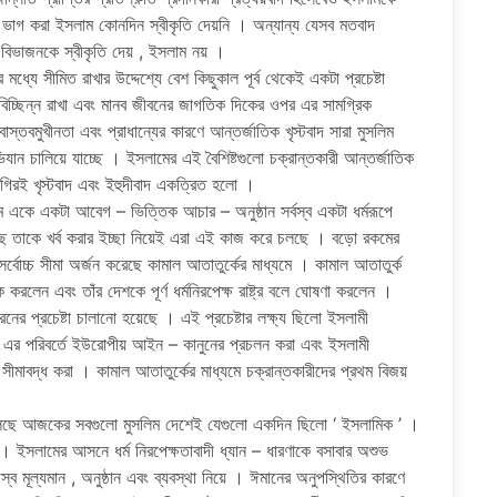
ে ভাগ করা ইসলাম কোনদিন স্বীকৃতি দেয়নি । অন্যান্য যেসব মতবাদ
 বিভাজনকে স্বীকৃতি দেয় , ইসলাম নয় ।
ধ্যে সীমিত রাখার উদ্দেশ্যে বেশ কিছুকাল পূর্ব থেকেই একটা প্রচেষ্টা
 বিচ্ছিন্ন রাখা এবং মানব জীবনের জাগতিক দিকের ওপর এর সামগ্রিক
াস্তবমুখীনতা এবং প্রাধান্যের কারণে আন্তর্জাতিক খৃস্টবাদ সারা মুসলিম
ভিযান চালিয়ে যাচ্ছে । ইসলামের এই বৈশিষ্টগুলো চক্রান্তকারী আন্তর্জাতিক
গগিরই খৃস্টবাদ এবং ইহুদীবাদ একত্রিত হলো ।
মে একে একটা আবেগ – ভিত্তিক আচার – অনুষ্ঠান সর্বস্ব একটা ধর্মরূপে
়েছে তাকে খর্ব করার ইচ্ছা নিয়েই এরা এই কাজ করে চলছে । বড়ো রকমের
 সর্বোচ্চ সীমা অর্জন করেছে কামাল আতাতুর্কের মাধ্যমে । কামাল আতাতুর্ক
 করলেন এবং তাঁর দেশকে পূর্ণ ধর্মনিরপেক্ষ রাষ্ট্র বলে ঘোষণা করলেন ।
 প্রচেষ্টা চালানো হয়েছে । এই প্রচেষ্টার লক্ষ্য ছিলো ইসলামী
, এর পরিবর্তে ইউরোপীয় আইন – কানুনের প্রচলন করা এবং ইসলামী
সীমাবদ্ধ করা । কামাল আতাতুর্কের মাধ্যমে চক্রান্তকারীদের প্রথম বিজয়
াই চলছে আজকের সবগুলো মুসলিম দেশেই যেগুলো একদিন ছিলো ‘ ইসলামিক ’ ।
। ইসলামের আসনে ধর্ম নিরপেক্ষতাবাদী ধ্যান – ধারণাকে বসাবার অশুভ
স্ব মূল্যমান , অনুষ্ঠান এবং ব্যবস্থা নিয়ে । ঈমানের অনুপস্থিতির কারণে