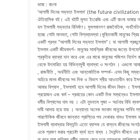
ভাষা : বাংলা
‘আগামী দিনের সভ্যতা ইসলাম’ (the future civilization
ঐতিহাসিক বই। এই বইটি মূলত ইংরেজি এবং এটি বাংলা ভাষায় অ
হল ইসলামী সভ্যতার বিনির্মাণ। মুসলমানগণ রাজনৈতিক, অর্থনৈতিক, 
হচ্ছে গোটা মানবতা, গোটা বিশ্বব্যবস্থা।মুক্তিকামী মানুষের প
একটি গ্রন্থ “আগামী দিনের সভ্যতা ইসলাম”। যা আগামী প্রজন্মে
ইসলাম একটি জীবনাদর্শ- মানুষের সামগ্রিক জীবনের জন্যে উপযোগ
প্রকৃতির ব্যাখ্যা দান করে এবং এর মাঝে মানুষের পজিশন নির্দেশ ক
থেকে উৎসারিত হয় বিভিন্নমুখী ব্যবস্থা ও সংগঠন । এগুলো আবার
, রাজনীতি , অর্থনীতি এবং আন্তর্জাতিক সম্পর্ক- এসব কিছু সম্বন্ধ
অচিরে মানব জীবনের সব দিক ও বিভাগ স্বীয় আওতাধীন করে ইসলা
আমার বিশ্বাস , ইসলামই হবে আগামী দিনের জীবন বিধান । ইসলাম স
প্রয়োজন এবং কর্ম – প্রবাহের কোন একটি দিক সম্বন্ধেও ইসলাম
ধর্মীয় বিশ্বাসের নাম নয় । এটা ন্যূনতম পূজা – অর্চনার বিধি ব্
দাবী আদায় হয়ে যায় । অন্যান্য অনেক মতবাদ মানুষের পার্থিব সম
পারলৌকিক জীবনে জান্নাত প্রাপ্তির পথ দেখাবার নামও ইসলাম 
ইসলামী ব্যবস্থার বিস্তৃতি এতো ব্যাপক যে বাস্তব জীবনের সংগঠ
একে প্রমাণ করার প্রচেষ্টা ব্যর্থ হতে বাধ্য । দৈনন্দিন জীবনে এর স
না করে যারা কতিপয় ধর্মীয় আচার মেনে চলে তাদেরকে আখিরাতে জা