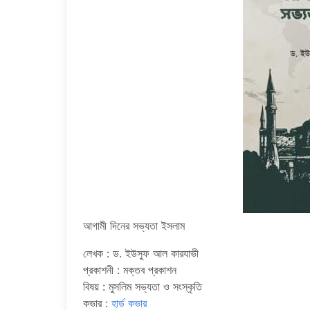
আগামী দিনের সভ্যতা ইসলাম
লেখক : ড. ইউসুফ আল কারযাভী
প্রকাশনী : মক্তব প্রকাশন
বিষয় : মুসলিম সভ্যতা ও সংস্কৃতি
কভার :
হার্ড কভার