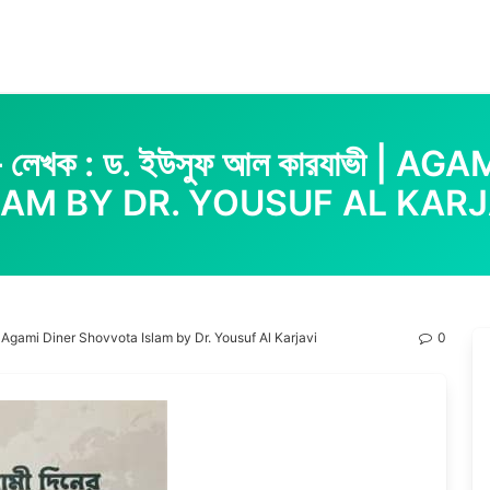
াম – লেখক : ড. ইউসুফ আল কারযাভী
LAM BY DR. YOUSUF AL KARJ
যাভী | Agami Diner Shovvota Islam by Dr. Yousuf Al Karjavi
0