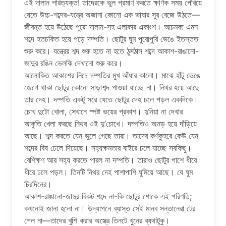
এই দালান পরিত্যক্ত! তাদেরকে ভুল প্রমাণ করতে ক্ষণিক সময় পেরিয়ে
যেতে উচ্চ-শব্দের-যন্ত্রে অজানা কোনো এক ভাষার সুর বেজে উঠতে—
জীবন্ত হয়ে উঠেছে পুরো দালান-সহ এলাকার একাংশ। আচমকা এমন
শব্দে হতচকিত হয়ে পড়ে দম্পতি। ছোটুর ঘুম পুরোপুরি ভেঙে ইতস্তত
শুরু করে। যন্ত্রের শব্দ শুরু হতে না হতে ঠুসঠাস শব্দে আকাশ-রাঙানো-
জাদুর রঙিন ভেলকি দেখানো শুরু করে।
আলোকিত আকাশের নিচে দম্পতির মুখ আঁধার কালো। মাঝে হাঁটু ভেঙে
জেগে থাকা ছোটুর কোনো সাড়াশব্দ পাওয়া যাচ্ছে না। নিথর হয়ে আছে
তার দেহ। দম্পতি একটু সরে যেতে ছোটুর দেহ ঢলে পড়ল একদিকে।
চোখ দুটো খোলা, সেখানে স্পষ্ট ভয়ের প্রকাশ। দুনিয়া না দেখার
আকুতি খেলা করছে নিথর ওই দু’চোখে। দম্পতিও অনড় হয়ে দাঁড়িয়ে
আছে। শব্দ করতে যেন ভুলে গেছে তারা। তাদের কর্ণকুহরে কেউ যেন
শব্দের বিষ ঢেলে দিয়েছে। সহ্যক্ষমতার বাইরে চলে যাচ্ছে সবকিছু।
বেশিক্ষণ আর সহ্য করতে পারল না দম্পতি। তারাও ছোটুর পাশে ধীরে
ধীরে ঢলে পড়ল। তিনটি নিথর দেহ পাশাপাশি ঘুমিয়ে আছে। যে ঘুম
চিরদিনের।
আকাশ-রাঙানো-জাদুর বিকট শব্দে না-কি ছোটুর শোকে এই পরিণতি;
কখনোই জানা হলো না। উদ্‌যাপনে ব্যাস্ত সেই মানব সন্তানেরা টের
পেল না—তাদের খুশি করার অস্ত্রে তিনটে খুনের ব্যথাটুকু।