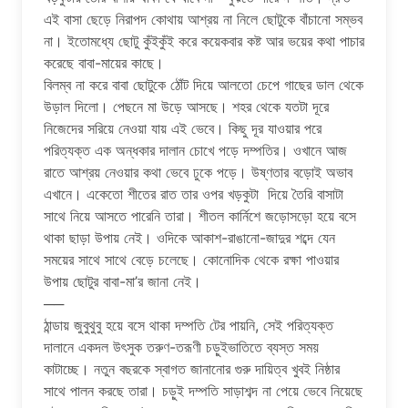
এই বাসা ছেড়ে নিরাপদ কোথায় আশ্রয় না নিলে ছোটুকে বাঁচানো সম্ভব
না। ইতোমধ্যে ছোটু কুঁইকুঁই করে কয়েকবার কষ্ট আর ভয়ের কথা পাচার
করেছে বাবা-মায়ের কাছে।
বিলম্ব না করে বাবা ছোটুকে ঠোঁট দিয়ে আলতো চেপে গাছের ডাল থেকে
উড়াল দিলো। পেছনে মা উড়ে আসছে। শহর থেকে যতটা দূরে
নিজেদের সরিয়ে নেওয়া যায় এই ভেবে। কিছু দূর যাওয়ার পরে
পরিত্যক্ত এক অন্ধকার দালান চোখে পড়ে দম্পতির। ওখানে আজ
রাতে আশ্রয় নেওয়ার কথা ভেবে ঢুকে পড়ে। উষ্ণতার বড়োই অভাব
এখানে। একেতো শীতের রাত তার ওপর খড়কুটা দিয়ে তৈরি বাসাটা
সাথে নিয়ে আসতে পারেনি তারা। শীতল কার্নিশে জড়োসড়ো হয়ে বসে
থাকা ছাড়া উপায় নেই। ওদিকে আকাশ-রাঙানো-জাদুর শব্দে যেন
সময়ের সাথে সাথে বেড়ে চলেছে। কোনোদিক থেকে রক্ষা পাওয়ার
উপায় ছোটুর বাবা-মা’র জানা নেই।
──
ঠান্ডায় জুবুথুবু হয়ে বসে থাকা দম্পতি টের পায়নি, সেই পরিত্যক্ত
দালানে একদল উৎসুক তরুণ-তরূণী চড়ুইভাতিতে ব্যস্ত সময়
কাটাচ্ছে। নতুন বছরকে স্বাগত জানানোর গুরু দায়িত্ব খুবই নিষ্ঠার
সাথে পালন করছে তারা। চড়ুই দম্পতি সাড়াশব্দ না পেয়ে ভেবে নিয়েছে