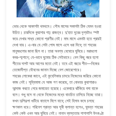
ভোর থেকে আকাশটা থমথমে। পৌষ মাসের সকালটা ঠিক যেমন হওয়া
উচিত। চারদিকে কুয়াশার গাঢ় রাজত্ব। দু’হাত দূরের দৃশ্যটাও স্পষ্ট
করে দেখার সাধ্য কোনো প্রাণীর নেই। মাঘ মাসে এমনটা হতে প্রায়ই
দেখা যায়। এ-বার যে সেটা পোষ মাসে এসে ধরা দিবে; তা শহরের
মানুষগুলোর জানা ছিল না। তারা অবশ্য বেঘোরে ঘুমিয়ে। মরাগুলো
কবর-শ্মশানে; যে-ভাবে ঘুমোয় ঠিক সেইভাবে। বেশ কিছু বছর হলো
শীতের দাপট আর আগের মতো নেই। তবে এই বছরে শীত—নিজের
তেজোদীপ্ত যৌবনের জানান দিচ্ছে বেশ জোরেশোরে।
শহরের লোকেরা জানে, এই কুহেলিকার চাদরে নিজেদের জরিয়ে কোনো
কাজ নেই। সূয্যিমামা যে আজ পণ করেছে, তা বোধহয় কুয়াশারাও
আন্দাজ করতে পেরে জমায়েত হয়েছে। একেবারে ঝাঁকিয়ে বসা যাকে
বলে। শুধু বসে না থেকে নিজেদের মধ্যে বাতচিত চালিয়ে নিচ্ছে তারা।
কখন তল্পিতল্পা গুটিয়ে বাতাসে মিশে যাবে; সেই হিসাব কষে চলছে
ক্ষণকাল ধরে। পরিবেশ শ্রান্ত আর সুখী ক্লান্ত হলেও, ঘুমন্ত শহরের
কেউ কেউ এখন আর ঘুমিয়ে নেই। নানান ব্যস্ততার পাশাপাশি উৎকণ্ঠা