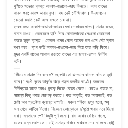
খুশিতে খদ্দেররা ব্যস্ত আকাশ-রাঙানো-জাদু কিনতে। বয়স তাদের
কারও গুরা; কারও আবার বুড়া। বাদ নেই শৌখিনরাও। উদ্‌যাপনের
কোনো কমতি কেউ আজ রাখতে চায় না।
হরেক রকম আকাশ-রাঙানো-জাদুর মেলা দোকানগুলোতে। নানান রঙের,
নানান ঢঙের। তেলতেলে হাসি দিয়ে দোকানদারেরা সেগুলো বেচাকেনা
করতে তুমুল ব্যস্ত। একজন খদ্দের গেলে আরেক জন এসে সেই স্থান
দখল করে। ব্যগ ভর্তি আকাশ-রাঙানো-জাদু নিয়ে তারা বাড়ি ফিরে।
সুন্দর একটি রাতের আকাশ রাঙাতে তাদের এত জল্পনা-কল্পনা ঈর্ষণীয়
বটে।
──
“কীভাবে সামাল দিব ও-কে? ছেলেটা তো এ-ভাবে কাঁদতে কাঁদতে মূর্ছা
যাবে।” দুঃখী সুরের আকুতি ঝড়ে পড়ল জননীর কণ্ঠে। জনকের
নির্লিপ্ততা তাকে আরও মুষড়ে দিচ্ছে ভেতর থেকে। চেয়েও পারছে না,
সামান্য কিছু খাবার জোগাড় করতে। কত আকুতি, কত আহাজারি, কত
চেষ্টা আর প্রচেষ্টায় ক্লান্ত দম্পতি। সকাল গড়িয়ে দুপুর হলো, শুধু
জল খেয়ে কাটিয়ে দিলো। বিকেলে কোত্থেকে দু’মুঠো খাবার এনে দিলো
বাবা। সন্তানের পেট কিছুটা পূর্ণ হলো। বাবা আবার বেরিয়ে পড়ল,
রাতের অন্ন জোগাতে। ওই সামান্য খাবারে মাঝরাত শেষ না হতে ছোটু