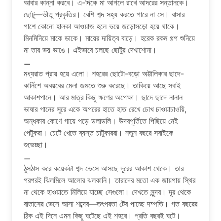
আবার কান্না করবে। এ-দিকে মা আগলে রাখে আদরের সন্তানকে।
ছোটু—ভীতু প্রকৃতির। বেশি শব্দ সহ্য করতে পারে না সে। বাসার
পাশে কোনো হালকা আওয়াজ হলে ভয়ে জড়োসড়ো হয়ে থাকে।
মিনমিনিয়ে মাকে ডাকে। মায়ের দায়িত্ব বাড়ে। হরেক রকম গল্প শুনিয়ে
মা তার ভয় ভাঙে। এইভাবে চলছে ছোটুর দেখাশোনা।
⚊
মধ্যরাত প্রায় হয়ে এলো। শহরের ছোটো-বড়ো অট্টালিকার ছাদে-
কার্নিশে অবয়বের মেলা জমতে শুরু করেছে। তাকিয়ে আছে সবাই
আকাশপানে। আর মাত্র কিছু ক্ষণের অপেক্ষা। ছাদে ছাদে নানান
ভাষার গানের সুরে একে অপরের হাতে হাত রেখে চোখ চাওয়াচাওয়ি,
অন্ধকার কোণে গায়ে পড়ে ডলাডলি। উদরপূর্তিতে পিছিয়ে নেই
পেটুকরা। চেটে খেতে ব্যস্ত চাটুকাররা। নতুন বছরে সবাইকে
শুভেচ্ছা।
⚊
ঠুসঠাস করে কয়েকটা শব্দ ভেসে আসছে দূরের আকাশ থেকে। তার
পরপরই ঝিলমিলে আলোর ঝলকানি। তারাদের মতো এক জায়গায় স্থির
না থেকে হাওয়াতে মিলিয়ে যাচ্ছে সেগুলো। দেখতে সুন্দর। দূর থেকে
বাতাসের ভেসে আসা শব্দের—তৎপরতা টের পাচ্ছে দম্পতি। গত বছরের
ঠিক এই দিনে এমন কিছু ঘটেছে এই শহরে। প্রতি বছরই ঘটে।