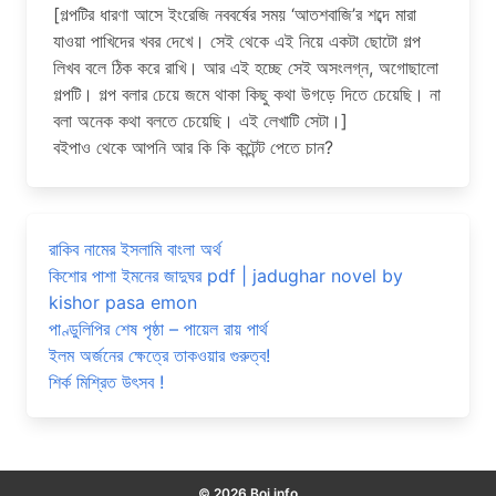
[গল্পটির ধারণা আসে ইংরেজি নববর্ষের সময় ‘আতশবাজি’র শব্দে মারা
যাওয়া পাখিদের খবর দেখে। সেই থেকে এই নিয়ে একটা ছোটো গল্প
লিখব বলে ঠিক করে রাখি। আর এই হচ্ছে সেই অসংলগ্ন, অগোছালো
গল্পটি। গল্প বলার চেয়ে জমে থাকা কিছু কথা উগড়ে দিতে চেয়েছি। না
বলা অনেক কথা বলতে চেয়েছি। এই লেখাটি সেটা।]
বইপাও থেকে আপনি আর কি কি কন্টেন্ট পেতে চান?
রাকিব নামের ইসলামি বাংলা অর্থ
কিশোর পাশা ইমনের জাদুঘর pdf | jadughar novel by
kishor pasa emon
পাণ্ডুলিপির শেষ পৃষ্ঠা – পায়েল রায় পার্থ
ইলম অর্জনের ক্ষেত্রে তাকওয়ার গুরুত্ব!
শির্ক মিশ্রিত উৎসব !
© 2026 Boi info