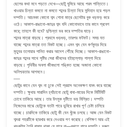
ছেলের কথা মনে পড়তে দেখে—ছোটু ঘুমিয়ে আছে পরম শান্তিতে।
খাওয়ার চিন্তা কমতে না কমতে শব্দের চিন্তা নিয়ে সন্দিহান হয়ে পড়ল
দম্পতি। আচমকা কোনো শব্দ শোনা মাত্র ছেলেটার বুক ধড়ফড় করে
ওঠে। আকাশ-রাঙানো-জাদুর শব্দ যদি কোনোভাবে তার কানে প্রবেশ
করে; তাহলে কী হবে? দুশ্চিন্তা ভর করে দম্পতির ঘাড়ে।
শব্দের মাত্রা বাড়ছে। প্রথমে গুড়গুড়, তারপর ফটফট। সময় যত
যাচ্ছে শব্দের মাত্রা তত বিকট হচ্ছে। এমন শব্দ যেন কর্ণকুহর দিয়ে
মৃত্যুর তলোয়ার শানিত করার আদেশ পৌঁছে দিচ্ছে। আকাশ-রাঙানো-
জাদুর শব্দের সাথে সৃষ্টির সেরা জীবদের হইহুল্লোড় পাল্লা দিয়ে
বাড়ছে। পৃথিবীর অবলা জীবগুলো শঙ্কিত হচ্ছে অজানা কোনো
অনিশ্চয়তার আগমনে।
──
ছোটুর কানে যেন শব্দ না ঢুকে সেই প্রয়াস অনেকক্ষণ যাবৎ করে যাচ্ছে
দম্পতি। ক্ষুধায় সারাদিন চ্যাঁচানো ছোটু বাবা-মায়ের দিকে মিটিমিটি
চোখে তাকিয়ে আছে। তার উৎসুক দৃষ্টিতে ভয় মিশ্রিত। দম্পতি
নিজেদের মাঝে ছোটুকে যতটা পারে ডুবিয়ে রাখার পূর্ণ চেষ্টা চালিয়ে
যাচ্ছে। চারদিকে তাকিয়ে ছোটু কী যেন খুঁজে চলছে। আজ যেন বিকট
শব্দরা শহরটিকে ছারখার করে দেওয়ার পণ করেছে। বেশিক্ষণ আর এই
খড়কুটায় তৈরি বাসায় থাকা যে যাবে না—বুঝতে পারে দম্পতি। দ্রুত