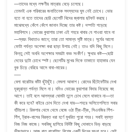
—তাদের মধ্যে লক্ষণীয় মাত্রায় বেড়ে চলেছে।
তেমনই এক পরিবারের জনাতিনেক সদস্যদের ঘুম নেই চোখে। ভোর
হতে না হতে তাদের ছোট্ট ছেলেটি খিদের জ্বালায় ছটফট করছে।
মাঝেমধ্যে কেঁপে কেঁপে জানান দিচ্ছে তার কষ্ট। দম্পতি পড়েছে
মহাবিপদে। ভোরের কুয়াশায় ঢাকা এই শহরে খাবার যে পাওয়া যাবে না
—স্বয়ং বিধাতাও জানে; তারা তো সামান্য সৃষ্টি মাত্র। সূর্যের আলো
ফোটা পর্যন্ত অপেক্ষা করা ছাড়া উপায় নেই। তাও যদি কিছু মিলে।
কিন্তু সেই অবধি অপেক্ষার সময়টা বড্ড সংকীর্ণ। ক্ষুধার কষ্ট—ছোট্ট
দেহের দুটো চোখে স্পষ্ট। ছেলেটির মুখের দিকে তাকাতে হাহাকার যেন
বুক চিড়ে বেরিয়ে আসে বাবা-মায়ের।
──
বেলা বারোটার কাঁটা ছুঁইছুঁই। মেঘলা আকাশ। রোদের ছিঁটেফোঁটার দেখা
দূরদূরান্ত পর্যন্ত মিলে না। যদিও ভোরের কুয়াশারা বিদায় নিয়েছে বহু
আগে। তাই বলে আলস্যরা ঘোমটা তুলে চোখ মেলে থাকাবে না—তা
কী করে হবে? বাইরে চোখ দিতে দেখা যায়—শহরে অলিতেগলিতে সবার
হাঁটাচলা। রিকশার থেমে থেমে বেজে ওঠা ট্রিং-ট্রিং, সিএনজির পিঁপ-
পিঁপ, ট্রাক-বাসের বিরক্ত ধরা হর্ণে মুখরিত পুরো শহর। সবাই ব্যস্ত
নিজ নিজ কাজে। সবকিছু ছাপিয়ে নির্দিষ্ট কিছু দোকানে ভিড় বাড়ছে
ভীষণভাবে। আজ রাত বারোটায়; বিশেষ একটি দিনের সূচনা হবে। সেই