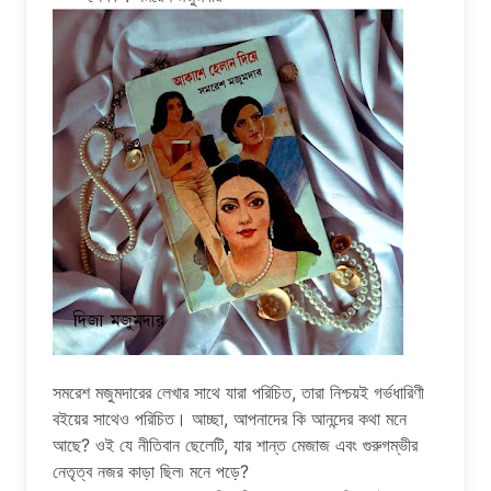
সমরেশ মজুমদারের লেখার সাথে যারা পরিচিত, তারা নিশ্চয়ই গর্ভধারিণী
বইয়ের সাথেও পরিচিত। আচ্ছা, আপনাদের কি আনন্দের কথা মনে
আছে? ওই যে নীতিবান ছেলেটি, যার শান্ত মেজাজ এবং গুরুগম্ভীর
নেতৃত্ব নজর কাড়া ছিল৷ মনে পড়ে?