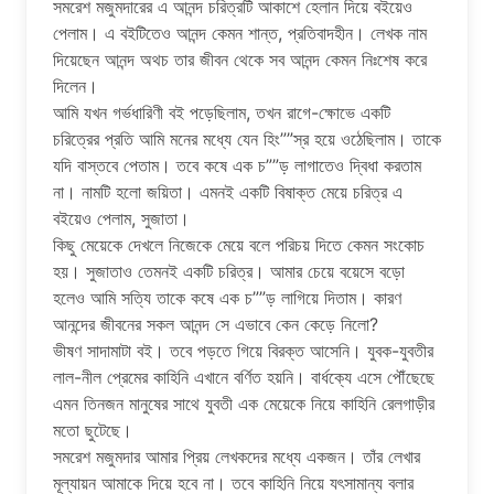
সমরেশ মজুমদারের এ আনন্দ চরিত্রটি আকাশে হেলান দিয়ে বইয়েও
পেলাম। এ বইটিতেও আনন্দ কেমন শান্ত, প্রতিবাদহীন। লেখক নাম
দিয়েছেন আনন্দ অথচ তার জীবন থেকে সব আনন্দ কেমন নিঃশেষ করে
দিলেন।
আমি যখন গর্ভধারিণী বই পড়েছিলাম, তখন রাগে-ক্ষোভে একটি
চরিত্রের প্রতি আমি মনের মধ্যে যেন হিং””স্র হয়ে ওঠেছিলাম। তাকে
যদি বাস্তবে পেতাম। তবে কষে এক চ””ড় লাগাতেও দ্বিধা করতাম
না। নামটি হলো জয়িতা। এমনই একটি বিষাক্ত মেয়ে চরিত্র এ
বইয়েও পেলাম, সুজাতা।
কিছু মেয়েকে দেখলে নিজেকে মেয়ে বলে পরিচয় দিতে কেমন সংকোচ
হয়। সুজাতাও তেমনই একটি চরিত্র। আমার চেয়ে বয়েসে বড়ো
হলেও আমি সত্যি তাকে কষে এক চ””ড় লাগিয়ে দিতাম। কারণ
আনন্দের জীবনের সকল আনন্দ সে এভাবে কেন কেড়ে নিলো?
ভীষণ সাদামাটা বই। তবে পড়তে গিয়ে বিরক্ত আসেনি। যুবক-যুবতীর
লাল-নীল প্রেমের কাহিনি এখানে বর্ণিত হয়নি। বার্ধক্যে এসে পৌঁছেছে
এমন তিনজন মানুষের সাথে যুবতী এক মেয়েকে নিয়ে কাহিনি রেলগাড়ীর
মতো ছুটেছে।
সমরেশ মজুমদার আমার প্রিয় লেখকদের মধ্যে একজন। তাঁর লেখার
মূল্যায়ন আমাকে দিয়ে হবে না। তবে কাহিনি নিয়ে যৎসামান্য বলার