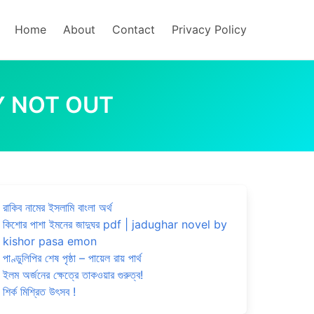
Home
About
Contact
Privacy Policy
FTY NOT OUT
রাকিব নামের ইসলামি বাংলা অর্থ
কিশোর পাশা ইমনের জাদুঘর pdf | jadughar novel by
kishor pasa emon
পাণ্ডুলিপির শেষ পৃষ্ঠা – পায়েল রায় পার্থ
ইলম অর্জনের ক্ষেত্রে তাকওয়ার গুরুত্ব!
শির্ক মিশ্রিত উৎসব !