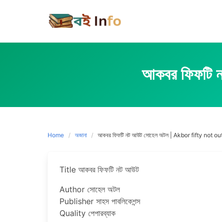
Skip
to
content
আকবর ফিফটি
Home
অজানা
আকবর ফিফটি নট আউট সোহেল অটল | Akbor fifty not ou
Title আকবর ফিফটি নট আউট
Author সোহেল অটল
Publisher সাহস পাবলিকেশন্স
Quality পেপারব্যাক