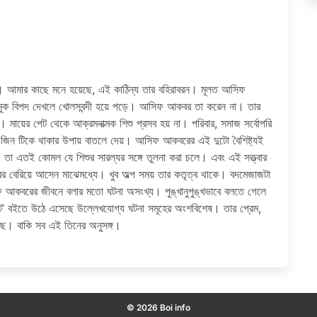
 আমার কাছে মনে হয়েছে, এই কাঠিন্য তার বহিরাবরন। মূলত আসিফ
ুক বিপদ দেখলে খােলসবন্দী হয়ে পড়ে। আসিফ আকবর তা করেন না। তার
। মায়ের পেট থেকে আক্রমনাত্মক শিশু প্রসব হয় না। পরিবার, সমাজ সর্বোপরি
ত জিন টিকে থাকার উপায় বাতলে দেয়। আসিফ আকবরের এই দুটো বৈশিষ্ট্যই
, তা এতই কোমল যে শিশুর সারল্যর সঙ্গে তুলনা করা চলে। এবং এই সত্ত্বার
েরিয়ে আসেন মাঝেমধ্যে। খুব অল্প সময় তার কতৃত্ব থাকে। বদমেজাজটা
কবরের জীবনে বলার মতাে ঘটনা অসংখ্য। পুঙ্খানুপুঙ্খভাবে বলতে গেলে
বইতে উঠে এসেছে উল্লেখযােগ্য ঘটনা সমূহের অংশবিশেষ। তার প্রেম,
়েছে। বাকি সব এই তিনের অনুসঙ্গ।
© 2026 Boi info