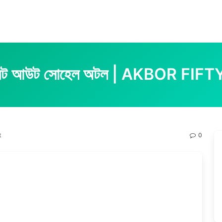
 নট আউট সোহেল অটল | AKBOR FI
t
0