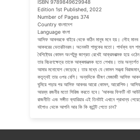
ISBN 9789849629948
Edition 1st Published, 2022
Number of Pages 374
Country বাংলাদেশ
Language বাংলা
আসিফ আকবরকে বাইরে থেকে কঠিন মানুষ মনে হয়। লৌহ মানব।
আকবরের ভেতরটানরম। অনেকটা শামুকের মতাে। পার্থক্য হল শাম
বৈশিষ্ট্যের কোমল অংশটুকু জাগ্রত রেখেই আক্রমনাত্মক হয়ে ওঠেন
তার বিচরণক্ষেত্র তাকে আক্ৰমানত্মক হতে শেখায়। তার অন্তর্গ
আমার মনােযােগ কেড়েছে। তার মধ্যে যে কোমল সত্ত্বা বিরাজমান
কতৃত্বই তার ওপর বেশি। অন্যদিকে ভীষণ মেজাজী আসিফ আকবর ব
ঘুমিয়ে পড়ার পর আসিফ আকবর আরাে কোমল, আরােশিশু। আসিফ আ
আরব্য রজনীর মতাে সিরিজ করতে হবে। ‘আকবর ফিফটি নট আউট’ 
রাজনীতি এবং সঙ্গীত ক্যারিয়ার এই তিনটাই এখানে প্রাধান্য পেয
বইপাও থেকে আপনি আর কি কি কন্টেন্ট পেতে চান?