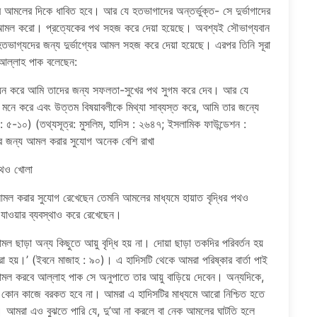
ের আমলের দিকে ধাবিত হবে। আর যে হতভাগাদের অন্তর্ভুক্ত- সে দুর্ভাগাদের
আমল করো। প্রত্যেকের পথ সহজ করে দেয়া হয়েছে। অবশ্যই সৌভাগ্যবান
াগ্যদের জন্য দুর্ভাগ্যের আমল সহজ করে দেয়া হয়েছে। এরপর তিনি সূরা
আল্লাহ পাক বলেছেন:
যায়ন করে আমি তাদের জন্য সফলতা-সুখের পথ সুগম করে দেব। আর যে
ষী মনে করে এবং উত্তম বিষয়াবলীকে মিথ্যা সাব্যস্ত করে, আমি তার জন্যে
-১০) (তথ্যসূত্র: মুসলিম, হাদিস : ২৬৪৭; ইসলামিক ফাউন্ডেশন :
ের জন্য আমল করার সুযোগ অনেক বেশি রাখা
পথও খোলা
মল করার সুযোগ রেখেছেন তেমনি আমলের মাধ্যমে হায়াত বৃদ্ধির পথও
যাওয়ার ব্যবস্থাও করে রেখেছেন।
 ছাড়া অন্য কিছুতে আয়ু বৃদ্ধি হয় না। দোয়া ছাড়া তকদির পরিবর্তন হয়
া হয়।’ (ইবনে মাজাহ : ৯০)। এ হাদিসটি থেকে আমরা পরিষ্কার বার্তা পাই
করবে আল্লাহ পাক সে অনুপাতে তার আয়ু বাড়িয়ে দেবেন। অন্যদিকে,
ার কোন কাজে বরকত হবে না। আমরা এ হাদিসটির মাধ্যমে আরো নিশ্চিত হতে
ে যায়। আমরা এও বুঝতে পারি যে, দু’আ না করলে বা নেক আমলের ঘাটতি হলে