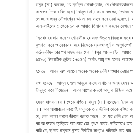
রাসুল (সা.) বললেন, ‘যে ব্যক্তি সৌভাগ্যবান, সে সৌভাগ্যবানদ
আমলের দিকে ধাবিত হবে।’ রাসুল (সা.) আরো বললেন, ‘তোমরা 
লোকদের জন্য সৌভাগ্যের আমল করা সহজ করে দেয়া হয়েছে। হতভ
আল-লাইলের ৫ থেকে ১০ নং আয়াত তিলাওয়াত করলেন যেখানে 
“সুতরাং যে দান করে ও খোদাভীরু হয় এবং উত্তম বিষয়কে সত্
কৃপণতা করে ও বেপরওয়া হয়ে নিজেকে স্বয়ংসম্পূর্ণ ও অমুখাপেক্
কঠোর-বিফলতার পথ সহজ করে দেব।’ (সূরা আল-লাইল, আয়াত : ৫
৬৪৯০; ইসলামিক সেন্টার : ৬৫৪২) অর্থাৎ আয়ু কম হলেও আমাদ
হয়েছে। আবার অল্প আমলে অনেক অনেক বেশি সাওয়াব দেয়ার 
রাখা হয়েছে। আল্লাহ অল্প আয়ুকে কাজে লাগানোর জন্য যেমন আ
উম্মুক্ত করে দিয়েছেন। আবার পাপের কারণে আয়ু ও রিজিক কমে 
হযরত সাওবান (রা.) থেকে বর্ণিত। রাসুল (সা.) বলেছেন, ‘নেক আমল
না। আর পাপাচারের কারণেই মানুষকে তার জীবিকা থেকে বঞ্চিত কর
যে, নেক আমল করলে জীবনে বরকত আসে। যে যত বেশি নেক আমল 
পাপের কারণে ব্যক্তির আখেরাত তো ধ্বংস হবেই, দুনিয়াতেও ত
পারি যে, দু’আর মাধ্যমে বান্দার নির্ধারিত ভাগ্যও পরিবর্তন হয়