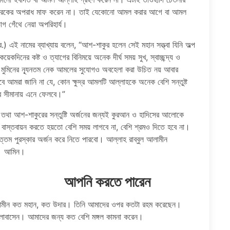
ে শিরকের অপরাধ মাফ করেন না। তাই যেকোনো আমল করার আগে বা আমল
গ গেঁথে নেয়া অপরিহার্য।
এই নামের ব্যাখ্যায় বলেন, “আশ-শাকুর হলেন সেই মহান সত্ত্বা যিনি অল্প
েকদিনের কষ্ট ও ত্যাগের বিনিময়ে অনেক দীর্ঘ সময় সুখ, স্বাচ্ছন্দ্য ও
 মুমিনের ন্যূনতম নেক আমলের সুযোগও অবহেলা করা উচিত নয় আবার
েবে আমরা জানি না যে, কোন ক্ষুদ্র আমলটি আল্লাহকে অনেক বেশি সন্তুষ্ট
 সীমানায় এনে ফেলবে।”
ব তথা আশ-শাকুরের সন্তুষ্টি অর্জনের জন্যই কুরআন ও হাদিসের আলোকে
বাস্তবায়ন করতে হয়তো বেশি সময় লাগবে না, বেশি শ্রমও দিতে হবে না।
ম পুরস্কার অর্জন করে নিতে পারবো। আল্লাহ রাব্বুল আলামীন
ন। আমিন।
ে আমল আপনি করতে পারেন
 আলামীন কত মহান, কত উদার। তিনি আমাদের ওপর কতটা রহম করেছেন।
লোবাসেন। আমাদের জন্য কত বেশি মঙ্গল কামনা করেন।