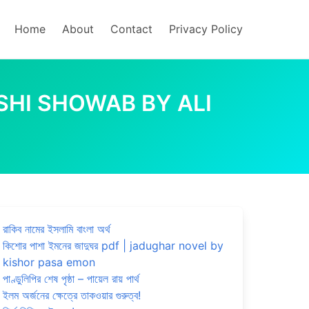
Home
About
Contact
Privacy Policy
L BESHI SHOWAB BY ALI
রাকিব নামের ইসলামি বাংলা অর্থ
কিশোর পাশা ইমনের জাদুঘর pdf | jadughar novel by
kishor pasa emon
পাণ্ডুলিপির শেষ পৃষ্ঠা – পায়েল রায় পার্থ
ইলম অর্জনের ক্ষেত্রে তাকওয়ার গুরুত্ব!