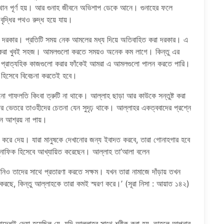
যস্থান পূর্ণ হয়। আর গুনাহ জীবনে অভিশাপ ডেকে আনে। গুনাহের ফলে
বৃদ্ধির পথও রুদ্ধ হয়ে যায়।
 থাকা দরকার। প্রতিটি সময় নেক আমলের মধ্য দিয়ে অতিবাহিত করা দরকার। এ
করা খুবই সহজ। আমলগুলো করতে সময়ও অনেক কম লাগে। কিন্তু এর
ের প্রাত্যহিক কাজগুলো করার ফাঁকেই আমরা এ আমলগুলো পালন করতে পারি।
র্ত হিসেবে বিবেচনা করতেই হবে।
গাফলতি কিংবা ত্রুটি না থাকে। আল্লাহ ছাড়া আর কাউকে সন্তুষ্ট করা
ের ভেতরে তাওহীদের চেতনা যেন সুদৃঢ় থাকে। আল্লাহর একত্ববাদের প্রশ্নে
 আশ্রয় না পায়।
করে দেয়। যারা মানুষকে দেখানোর জন্য ইবাদত করবে, তারা গোনাহগার হবে
মুনাফিক হিসেবে আখ্যায়িত করেছেন। আল্লাহ তা’আলা বলেন
িনিও তাদের সাথে প্রতারণা করতে সক্ষম। যখন তারা নামাজে দাঁড়ায় তখন
 করছে, কিন্তু আল্লাহকে তারা কমই স্মরণ করে।’ (সূরা নিসা : আয়াত ১৪২)
ই দেয়া হয়েছিল যে, যদি আল্লাহর সাথে শরীক করা হয়, তাহলে আপনার