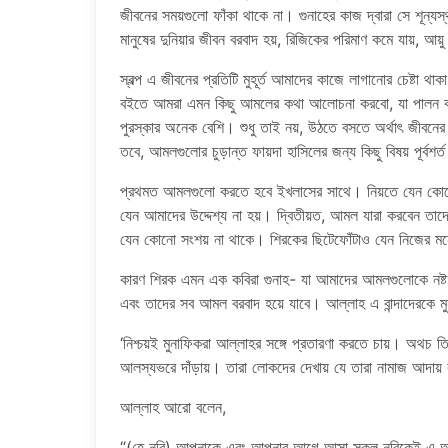
জীবনের সময়গুলো ফাঁকা থাকে না। গুনাহের কাজ দ্বারা সে শূন্
মানুষের দুনিয়ার জীবন বরবাদ হয়, রিজিকের পরিমাণ কমে যায়, আয়ু 
স্বল্প এ জীবনের প্রতিটি মুহূর্ত আমাদের কাজে লাগানোর চেষ্টা
বইতে আমরা এমন কিছু আমলের কথা আলোচনা করবো, যা পালন 
পুরস্কার অনেক বেশি। শুধু তাই নয়, উঠতে বসতে অর্থাৎ জীবন
তবে, আমলগুলোর চুড়ান্ত ফায়দা হাসিলের জন্য কিছু বিষয় পূর্বশ
প্রথমত আমলগুলো করতে হবে ইখলাসের সাথে। নিয়তে যেন কোনো 
যেন আমাদের উদ্দেশ্য না হয়। দ্বিতীয়ত, আমল যারা করবেন তাদ
যেন কোনো সংশয় না থাকে। শিরকের ছিটেফোঁটাও যেন নিজের মনে
কারণ শিরক এমন এক কবিরা গুনাহ- যা আমাদের আমলগুলোকে নষ্ট 
এবং তাদের সব আমল বরবাদ হয়ে যাবে। আল্লাহ এ বান্দাদেরকে 
‘নিশ্চয়ই মুনাফিকরা আল্লাহর সঙ্গে প্রতারণা করতে চায়। অথচ ত
আলস্যভরে দাঁড়ায়। তারা লোকদের দেখায় যে তারা নামাজ আদায়
আল্লাহ আরো বলেন,
“(হে নবি) আপনাকে এবং আপনার আগে আসা সকল নবিকেই এ আদেশ