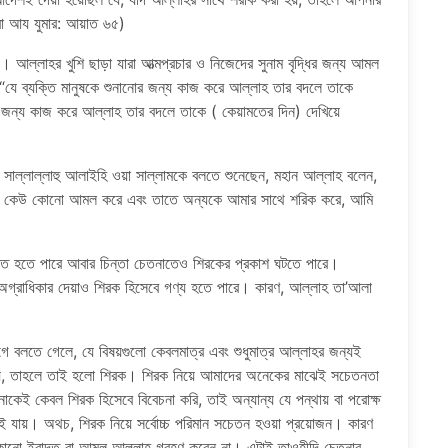
রা আয যুমার: আয়াত ৬৫)
য। আল্লাহর খুশি ছাড়া যারা আত্মপ্রচার ও নিজেদের সুনাম বৃদ্ধির জন্য আমল
“যে ব্যক্তি মানুষকে শুনানোর জন্য কাজ করে আল্লাহ তার বদলে তাকে
 জন্য কাজ করে আল্লাহ তার বদলে তাকে ( কেয়ামতের দিন) দেখিয়ে
্লাহ সাল্লাল্লাহু আলাইহি ওয়া সাল্লামকে বলতে শুনেছেন, মহান আল্লাহ বলেন,
ন। যে কেউ কোনো আমল করে এবং তাতে অন্যকে আমার সাথে শরিক করে, আমি
াশিত হতে পারে আবার চিন্তা চেতনাতেও শিরকের প্রকাশ ঘটতে পারে।
অগ্রাধিকার দেয়াও শিরক হিসেবে গণ্য হতে পারে। কারণ, আল্লাহ তা’আলা
গে বলতে গেলে, যে বিষয়গুলো কেবলমাত্র এবং শুধুমাত্র আল্লাহর জন্যই
হয়, তাহলে তাই হলো শিরক। শিরক নিয়ে আমাদের অনেকের মাঝেই সচেতনতা
াকেই কেবল শিরক হিসেবে বিবেচনা করি, তাই অন্যান্য যে পন্থায় বা পরোক্ষ
 যায়। অথচ, শিরক নিয়ে সর্বোচ্চ পরিমান সচেতন হওয়া প্রয়োজন। কারণ
কোনো ইবাদত বা আমল আল্লাহ গ্রহণ করেন না। এটাই তাওহীদি চেতনার