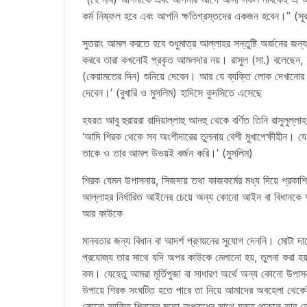
কর্ম নিষ্ফল হবে এবং আপনি ক্ষতিগ্রস্তদের একজন হবেন।” (সূ
সুতরাং আমল করতে হবে শুধুমাত্র আল্লাহর সন্তুষ্টি অর্জনের জন্
করবে তারা কখনোই প্রকৃত আমলদার নয়। রাসুল (সা.) বলেছেন, 
(কেয়ামতের দিন) শুনিয়ে দেবেন। আর যে ব্যক্তি লোক দেখানোর
দেবেন।’ (বুখারি ও মুসলিম) হাদিসে কুদসিতে এসেছে
হযরত আবু হুরায়রা রাদিয়াল্লাহু আনহু থেকে বর্ণিত তিনি রাসুলুল
‘আমি শিরক থেকে সব অংশীদারের তুলনায় বেশী মুখাপেক্ষীহী
তাকে ও তার আমল উভয়ই বর্জন করি।’ (মুসলিম)
শিরক যেমন উপাসনায়, সিজদায় তথা কাজকর্মের মধ্য দিয়ে প্রক
আল্লাহর নির্ধারিত আইনের চেয়ে অন্য কোনো আইন বা বিধানকে 
আর কাউকে
মানবতার জন্য বিধান বা আদর্শ প্রণয়নের সুযোগ দেননি। মোটা দা
প্রযোজ্য তার সাথে যদি অপর কাউকে মেলানো হয়, তুলনা করা 
কম। যেহেতু আমরা মূর্তিপুজা বা সাধারণ অর্থে অন্য কোনো উপাসন
উপায়ে শিরক সংঘটিত হতে পারে তা নিয়ে আমাদের অবহেলা থেকেই
কোনো ব্যক্তি শিরকের মতো অপরাধের সাথে যুক্ত থাকলে তার 