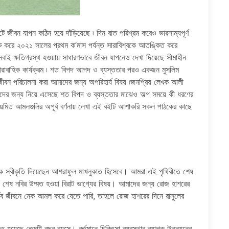
 জীবন যাপন কঠিন হয়ে দাঁড়িয়েছে ৷ দিন রাত পরিশ্রম করেও ভারসাম্যপূর্ণ
 করে ২০২১ সালের প্রথম ক’মাস পর্যন্ত সারাবিশ্বকে আতঙ্কিত করে
বাই ক্ষতিগ্রস্থ হওয়ায় সাধারণভাবে জীবন যাপনেও দেখা দিয়েছে সীমাহীন
ারাবাহিক কার্যক্রম ৷ শত বিপদ আপদ ও ব্যস্ততার পরও একজন মুসলিম
ীবন পরিচালনা করা আমাদের জন্য অপরিহার্য বিষয় ৷জনপ্রিয় লেখক আলী
দের জন্য নিয়ে এসেছে শত বিপদ ও ব্যস্ততার মাঝেও অল্প সময়ে কী ধরণের
য়মিত আমলগুলির অপূর্ব বর্ণনায় লেখা এই বইটি আশাকরি সকল পাঠকের কাছে
কে স্বীকৃতি দিয়েছেন আশরাফুল মাখলুকাত হিসেবে। আমরা এই পৃথিবীতে শেষ
। শেষ নবির উম্মত হওয়া বিরাট ভাগ্যের বিষয়। আমাদের জন্য রোজ হাশরের
থিব জীবনে নেক আমল করে যেতে পারি, তাহলে রোজ হাশরের দিনে রাসুলের
হয়েছে তেষট্টি বছর বয়সে। বর্তমানে চিকিৎসা ব্যবস্থার ব্যাপক উন্নয়নের