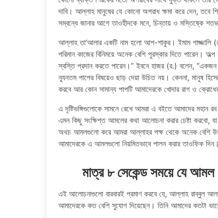
দাবি। আল্লাহ মানুষের যে কোনো অপরাধ ক্ষমা করে দেন, তব
সম্বন্ধে জানার আগে তাওহীদকে মনে, চিন্তায় ও মস্তিষ্কে শতভা
আল্লাহ তা’আলার একটি নাম হলো আশ-শাকুর। ইমাম গাজ্জালি (র.) 
পরিমান কাজের বিনিময়ে অনেক বেশি পুরস্কার দিতে পারেন। অল্প কয়
স্বস্তি প্রদান করতে পারেন।” ইবনে হাজর (র.) বলেন, “একজন
ন্যূনতম পাপের বিষয়েও ছাড় দেয়া উচিত নয়। কেননা, মানুষ হিস
করবে আর কোন সামান্য পাপটি আমাদেরকে খোদার রাগ ও ক্রোধের
এ দৃষ্টিভঙ্গিগুলোকে সামনে রেখে আমরা এ বইতে আমাদের মহান র
এমন কিছু সংক্ষিপ্ত আমলের কথা আলোচনা করার চেষ্টা করবো, যা 
অথচ আমলগুলো করে আমরা আল্লাহর পক্ষ থেকে অনেক বেশি উত্ত
আমাদেরকে এ আমলগুলো নিয়মিতভাবে পালন করার তাওফিক দি
মাত্র ৮ সেকেন্ড সময়ে য
এই আলোচনাগুলো বারবারই প্রমাণ করবে যে, আল্লাহ রাব্বুল
আমাদেরকে কত বেশি সুযোগ দিয়েছেন। তিনি আমাদের কতটা ভা