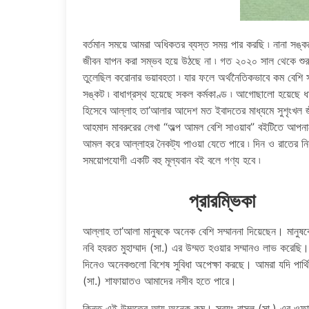
বর্তমান সময়ে আমরা অধিকতর ব্যস্ত সময় পার করছি ৷ নানা সঙ্কটে
জীবন যাপন করা সম্ভব হয়ে উঠছে না ৷ গত ২০২০ সাল থেকে শুরু
তুলেছিল করোনার ভয়াবহতা ৷ যার ফলে অর্থনৈতিকভাবে কম বেশি স
সঙ্কট ৷ বাধাগ্রস্থ হয়েছে সকল কর্মকাণ্ড ৷ আগোছালো হয়েছে ধ
হিসেবে আল্লাহ তা’আলার আদেশ মত ইবাদতের মাধ্যমে সুশৃংখল জ
আহমাদ মাবরুরের লেখা “অল্প আমল বেশি সাওয়াব” বইটিতে আপনা
আমল করে আল্লাহর নৈকট্য পাওয়া যেতে পারে ৷ দিন ও রাতের নি
সময়োপযোগী একটি বহু মূল্যবান বই বলে গণ্য হবে ৷
প্রারম্ভিকা
আল্লাহ তা’আলা মানুষকে অনেক বেশি সম্মাননা দিয়েছেন। মানুষ
নবি হযরত মুহাম্মাদ (সা.) এর উম্মত হওয়ার সম্মানও লাভ করেছি
দিনেও অনেকগুলো বিশেষ সুবিধা অপেক্ষা করছে। আমরা যদি পার্
(সা.) শাফায়াতও আমাদের নসীব হতে পারে।
কিন্তু এই উম্মতের আয়ু অনেক কম। স্বয়ং রাসুল (সা.) এর ওফাত 