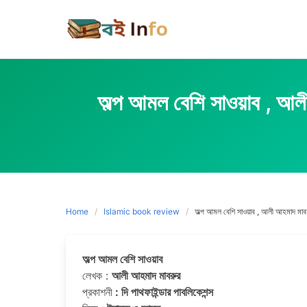
Skip
to
content
অল্প আমল বেশি সাওয়াব
Home
Islamic book review
অল্প আমল বেশি সাওয়াব , আলী আহম
অল্প আমল বেশি সাওয়াব
লেখক :
আলী আহমাদ মাবরুর
প্রকাশনী
: দি পাথফাইন্ডার পাবলিকেশন্স