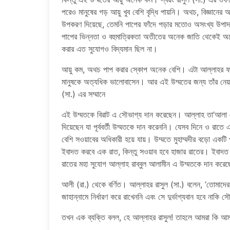
পরেও মানুষের গড় আয়ু খুব বেশি বৃদ্ধি পায়নি। অথচ, বিজ্ঞানে
উপকরণ দিয়েছে, তেমনি পাপের ফাঁদে পড়ার মতোও অসংখ্য উ
পাপের ভিন্নতা ও বহুমাত্রিকতা অতীতের অনেক জাতি থেকেই অ
করার এত সুযোগও বিদ্যমান ছিল না।
আয়ু কম, অথচ পাপ করার স্কোপ অনেক বেশি। এটা আল্লাহর ফায়সা
মানুষকে অত্যধিক ভালোবাসেন। আর এই উম্মতের জন্য তাঁর নেয়
(সা.) এর সম্মানে
এই উম্মতকে বিরাট এ সৌভাগ্য দান করেছেন। আল্লাহ তা’আলা এ 
দিয়েছেন যা পূর্ববর্তী উম্মতকে দান করেননি। যেসব দিনে ও রাত
বেশি সওয়াবের অধিকারী হয়ে যায়। উম্মতে মুহাম্মদীর বড়ো একট
ইবাদত করবে এক রাত, কিন্তু সওয়াব হবে হাজার রাতের। ইবাদত
রাতের মহা সুযোগ আল্লাহ রাব্বুল আলামীন এ উম্মতকে দান করে
আলী (রা.) থেকে বর্ণিত। আল্লাহর রাসুল (সা.) বলেন, ‘তোমাদ
জাহান্নামে নির্ধারণ করে রাখেননি এবং সে দুর্ভাগ্যবান হবে নাকি
তখন এক ব্যক্তি বলল, হে আল্লাহর রাসুল! তাহলে আমরা কি আ