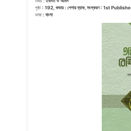
বিষয় :
ইবাদত ও আমল
পৃষ্ঠা
: 192, কভার : পেপার ব্যাক, সংস্করণ : 1st Publis
ভাষা
: বাংলা