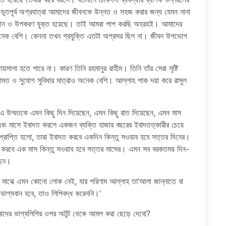
র অভূতপূর্ব অগ্রযাত্রা আমাদের জীবনকে উন্নত ও সহজ করার জন্য যেমন নানা
পাদান ও উপকরণ যুক্ত হয়েছে। তাই আমরা পাপ করছি অহরহই। আমাদের
নেক বেশি। কেননা তখন প্রযুক্তি এতটা অগ্রসর ছিল না। জীবন উপভোগ
লা হতে পারে না। কারণ তিনি রহমানুর রাহীম। তিনি তাঁর সেরা সৃষ্টি
ামত ও সুযোগ সুবিধার মাত্রাও অনেক বেশি। আল্লাহ পাক দয়া করে রাসুল
উম্মতকে এমন কিছু দিন দিয়েছেন, এমন কিছু রাত দিয়েছেন, এমন মাস
ে এবং মাসে ইবাদত করলে একজন ব্যক্তি হাজার বছরের ইবাদতত্কারীর চেয়ে
ি প্রাপ্তি হলো, তারা ইবাদত করবে একদিন কিন্তু সওয়াব হবে সত্তর দিনের।
 করবে এক মাস কিন্তু সওয়াব হবে সত্তর মাসের। এমন সব বরকতময় দিন-
ছেন।
ের মাঝে এমন কোনো লোক নেই, যার পরিণাম আল্লাহ তা’আলা জান্নাতে বা
 সৌভাগ্যবান হবে, তাও লিপিবদ্ধ করেননি।’
মাদের ভাগ্যলিপির ওপর অটুট থেকে আমল করা ছেড়ে দেবো?