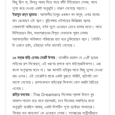
কিছু ছিল না, কিন্তু আবহ দিয়ে গায়ে কাঁটা দিইয়েছেন লেখক, সাথে
শূণ্য করে দেওয়া একটা অনুভূতি। দারুণ লেগেছে পড়তে।
ইয়াঘুত রত্ন ভান্ডার
: আলমগীর তৈমুর একজন বস মানুষ, ওনার নামের
মান রেখেছেন এই গল্পে। বুড়িগঙ্গার ওইপাড়ের জিঞ্জিরায় গল্পের
প্রেক্ষাপট সাজিয়েছেন, বর্ণনা তুলে এনেছেন চোখে ভাসার মতো। সাথে
মিশিয়েছেন মিথ, মধ্যপ্রাচ্যের বিস্মৃত দেবতাকে পুরান ঢাকার
স্থানান্তরিত অভিজাত পরিবারের হাত ধরে ঢুকিয়েছেন গল্পে। ‘স্টোরি’-
টা এখানে দুর্বল, এইছাড়া বর্ণনা ভালোই লেগেছে।
১৬ নম্বর বাড়ি চেনার তেরটি উপায়
: তানজীম রহমান যে ১৩টি দুয়েক
লাইনের গল্প লিখেছেন, এই ধরণের গল্পকে বলে মাইক্রোফিকশন। এরা
বাংলা অণুগল্পের মতো না। বরং জাপানি হাইকুর সাথে কিছু তুলনা দেওয়া
যায় এদের। এই তেরোটা’র মাঝে একটা বুঝতে পারিনি, দুতিনটা বেশ
ভালো লেগেছে। গল্পসংকলনে মাইক্রো ফিকশন যোগ করাটা বৈচিত্র
এনেছে।
রাত্রি ঘনঘোর
: The Dreamers সিনেমার প্রসঙ্গ টানলে খুব
আকাশ-পাতাল হয়ে যাবে ব্যাপারটা, তবে সিনেমার সমাপ্তির মতো
অনুভূতি হয়েছিল আমার, একটা দিশাহীন শূণ্য দুর্বোধ্য পদযাত্রা।
‘ফিয়ার অব আননোন’ কে এনেছেন লেখক। গতবছরের অতীন্দ্রীয়তে