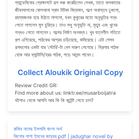
প্যান্ডেমিকের প্রেক্ষাপটে গল্প শুরু করেছিলেন লেখক, তাতে কলকাতার
জীবনযাপনের ষোলআনা স্বাদ টাটকা বিদ্যমান, গল্পে অবাস্তব ঢুকলো,
রহস্যজনক হয়ে উঠতে লাগলো, যখন কুকুরের মতো অনুভূতির গন্ধ
পেতে লাগলেন মূল চুরিত্র। তাও শুধু অনুভূতি না, মৃত্যু এবং খুনের
গন্ধও পেতে লাগলেন। গল্পের নির্মাণ অনবদ্য। খুব যত্নশীল গতিতে
গল্প এগিয়েছে, পাঠকের আগ্রহ চড়িয়েছে, কমিয়েছে। এটা সেসব
গল্পগুলোর একটা যার ‘স্টোরি’-টা বেশ দারুণ লেগেছে। থ্রিলার পাঠক
হোক আর ফ্যান্টাসি/হরর পাঠক, পড়ে আনন্দ পাবেন।
Collect Aloukik Original Copy
Review Credit GR:
Find more about us: linktr.ee/musarboijatra
বইপাও থেকে আপনি আর কি কি কন্টেন্ট পেতে চান?
রাকিব নামের ইসলামি বাংলা অর্থ
কিশোর পাশা ইমনের জাদুঘর pdf | jadughar novel by