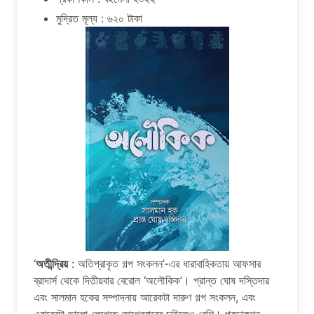
মুদ্রিত মূল্য : ৬২০ টাকা
‘
অতীন্দ্রিয়
: অতিপ্রাকৃত গল্প সংকলন’-এর ধারাবাহিকতায় আফসার
ব্রাদার্স থেকে দিতীয়বার বেরোল ‘অলৌকিক’। প্রান্ত ঘোষ দস্তিদার
এবং সালমান হকের সম্পাদনায় আরেকটা দারুণ গল্প সংকলন, এবং