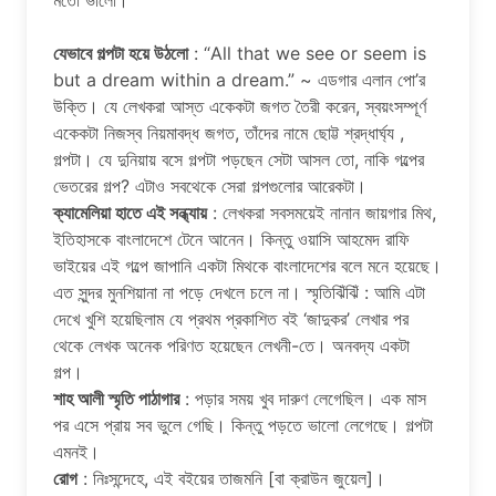
মতো ভালো।
যেভাবে গল্পটা হয়ে উঠলো
: “All that we see or seem is
but a dream within a dream.” ~ এডগার এলান পো’র
উক্তি। যে লেখকরা আস্ত একেকটা জগত তৈরী করেন, স্বয়ংসম্পূর্ণ
একেকটা নিজস্ব নিয়মাবদ্ধ জগত, তাঁদের নামে ছোট্ট শ্রদ্ধার্ঘ্য ,
গল্পটা। যে দুনিয়ায় বসে গল্পটা পড়ছেন সেটা আসল তো, নাকি গল্পের
ভেতরের গল্প? এটাও সবথেকে সেরা গল্পগুলোর আরেকটা।
ক্যামেলিয়া হাতে এই সন্ধ্যায়
: লেখকরা সবসময়েই নানান জায়গার মিথ,
ইতিহাসকে বাংলাদেশে টেনে আনেন। কিন্তু ওয়াসি আহমেদ রাফি
ভাইয়ের এই গল্পে জাপানি একটা মিথকে বাংলাদেশের বলে মনে হয়েছে।
এত সুন্দর মুনশিয়ানা না পড়ে দেখলে চলে না। স্মৃতিঝিঁঝিঁ : আমি এটা
দেখে খুশি হয়েছিলাম যে প্রথম প্রকাশিত বই ‘জাদুকর’ লেখার পর
থেকে লেখক অনেক পরিণত হয়েছেন লেখনী-তে। অনবদ্য একটা
গল্প।
শাহ আলী স্মৃতি পাঠাগার
: পড়ার সময় খুব দারুণ লেগেছিল। এক মাস
পর এসে প্রায় সব ভুলে গেছি। কিন্তু পড়তে ভালো লেগেছে। গল্পটা
এমনই।
রোগ
: নিঃসন্দেহে, এই বইয়ের তাজমনি [বা ক্রাউন জুয়েল]।