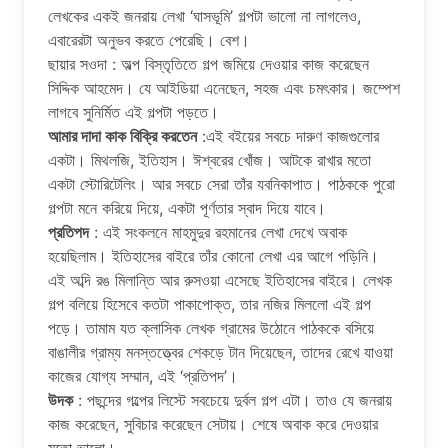
লেখকের একই জনরায় লেখা ‘ঘাসভূমি’ গল্পটা ভালো না লাগলেও,
এবারেরটা অনুভব করতে পেরেছি। বেশ।
ছায়ার সওদা : অল্প বিস্তৃতিতে গল্প জমিয়ে দেওয়ার কাজ করেছেন
সিদ্দিক আহমেদ। যে আইডিয়া এনেছেন, সহজ এবং চমৎকার। জম্পেশ
লাগবে সুনির্মিত এই গল্পটা পড়তে।
আমার দাদা কাক বিক্রি করতেন
:এই বইয়ের সবচে দারুণ কাজগুলোর
একটা। মিথলজি, ইতিহাস। ঈশ্বরের খোঁজ। আটকে রাখার মতো
একটা স্টোরিটেলিং। আর সবচে সেরা তাঁর যবনিকাপাত। পাঠককে পুরো
গল্পটা মনে করিয়ে দিয়ে, একটা পূর্ণতার স্বাদ দিয়ে যাবে।
প্রতিপদ
: এই সংকলনে মাহমুদুর রহমানের লেখা দেখে অবাক
হয়েছিলাম। ইতিহাসের বাইরে তাঁর কোনো লেখা এর আগে পড়িনি।
এই অব্দি রঙ মিলান্তি আর রুসওয়া এসেছে ইতিহাসের বাইরে। লেখক
গল্প বলিয়ে হিসেবে কতটা পাকাপোক্ত, তার নজির মিললো এই গল্প
পড়ে। তামাম যত ক্লাসিক লেখক গ্রামের উঠোনে পাঠককে বসিয়ে
বাঙালীর গ্রাম্য মনস্তত্ত্বের শেকড়ে টান দিয়েছেন, তাদের রেখে যাওয়া
কাজের যোগ্য সম্মান, এই ‘প্রতিপদ’।
উদক
: পছন্দের গল্পের লিস্টে সবচেয়ে দুর্বল গল্প এটা। তাও যে জনরায়
কাজ করেছেন, সুবিচার করেছেন সেটায়। শেষে অবাক করে দেওয়ার