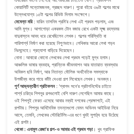
এবারেরটা ভালো লেগেছে আগেরবারের চাইতেও বেশি। প্রডাকশন
কোয়ালিটি সন্তোষজনক, প্রচ্ছদ দারুণ। পুরো বইয়ে ৩৬টা গল্পের মাঝে
উল্লেখযোগ্য ১৫টা গল্পের রিভিউ দিলাম সংক্ষেপে।
মেমেন্ত মরি
: যারিন তাসনিম প্রমি’র লেখা এই প্রথম পড়লাম, এবং
আমি মুগ্ধ। আগাগোড়া একরকম টোন বজায় রেখে একটা সূক্ষ্ম রহস্যময়
যাদুবাস্তব আবহ ধরে রেখেছিলেন লেখক। গল্পের পরিস্থিতি বা
পারিপার্শ্ব নির্মাণ করা হয়েছে নিপুণভাবে। লেখিকার আরো লেখা পড়ব
নিঃসন্দেহে। প্রত্যাশা বাড়িয়ে দিয়েছেন।
নোনা : আবারো কোনো লেখকের লেখা প্রথম পড়েই মুগ্ধ হলাম।
আঞ্চলিক ভাষার ব্যবহার, প্রান্তিক জীবনযাপন আর যাতায়াত ব্যবস্থার
অবিকল ছবি নির্মাণ, আর নিতান্ত মৌলিক অর্থনৈতিক সমস্যাকে
উপজীব্য করে গায়ে কাঁটা দেওয়া গল্প লিখেছেন লেখক। অনবদ্য।
পূর্ণ আভ্যন্তরীণ প্রতিফলন
: ‘শ্বাপদ সনে’র প্রটাগনিস্টের চাইতে
পার্শ্ব চরিত্র শিপলুর গল্পগুলোই বেশি দারুণ লেগেছিল আমার কাছে।
ওই শিপলুই ফেরত এসেছে আবার নব্বই দশকের প্রেক্ষাপটে, এই
গল্পটায়। শিপলুর আধিদৈবিক তদন্তগুলো যেমন অভিনব আইডিয়া নিয়ে
আসে, তেমনি, লেখকের স্টোরিটেলিং-এর গুণে খুবই সুপাঠ্য হয়ে উঠেছে
এই গল্পটা।
খেকো : এনামুল রেজা’র গল্প-ও আমার এই প্রথম পড়া
। খুব গ্রাফিক