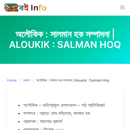
Skip
to
content
অলৌকিক : সালমান হক সম্পাদনা |
ALOUKIK : SALMAN HOQ
Home
অজানা
অলৌকিক : সালমান হক সম্পাদনা | Aloukik : Salman Hoq
অলৌকিক – অতিপ্রাকৃত গল্পসংকলন – পাঠ প্রতিক্রিয়া!
সম্পাদনা : প্রান্ত ঘোষ দস্তিদার, সালমান হক
প্রকাশক : আফসার ব্রাদার্স
প্রকাশকাল : বইমেলা ২০২২