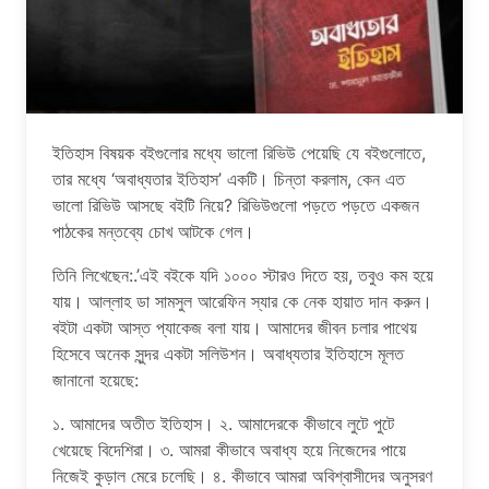
ইতিহাস বিষয়ক বইগুলোর মধ্যে ভালো রিভিউ পেয়েছি যে বইগুলোতে,
তার মধ্যে ‘অবাধ্যতার ইতিহাস’ একটি। চিন্তা করলাম, কেন এত
ভালো রিভিউ আসছে বইটি নিয়ে? রিভিউগুলো পড়তে পড়তে একজন
পাঠকের মন্তব্যে চোখ আটকে গেল।
তিনি লিখেছেন:.’এই বইকে যদি ১০০০ স্টারও দিতে হয়, তবুও কম হয়ে
যায়। আল্লাহ ডা সামসুল আরেফিন স্যার কে নেক হায়াত দান করুন।
বইটা একটা আস্ত প্যাকেজ বলা যায়। আমাদের জীবন চলার পাথেয়
হিসেবে অনেক সুন্দর একটা সলিউশন। অবাধ্যতার ইতিহাসে মূলত
জানানো হয়েছে:
১. আমাদের অতীত ইতিহাস। ২. আমাদেরকে কীভাবে লুটে পুটে
খেয়েছে বিদেশিরা। ৩. আমরা কীভাবে অবাধ্য হয়ে নিজেদের পায়ে
নিজেই কুড়াল মেরে চলেছি। ৪. কীভাবে আমরা অবিশ্বাসীদের অনুসরণ